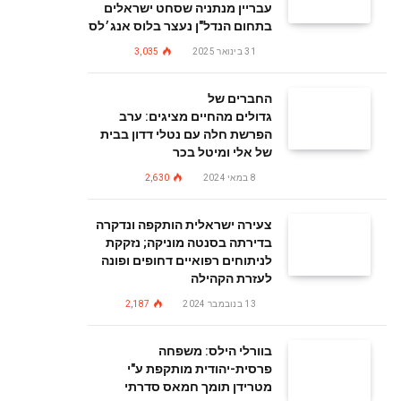
עבריין מנתניה שסחט ישראלים
בתחום הנדל"ן נעצר בלוס אנג׳לס
31 בינואר 2025
3,035
החברים של
גדולים מהחיים מציגים: ערב
הפרשת חלה עם נטלי דדון בבית
של אלי ומיטל בכר
8 במאי 2024
2,630
צעירה ישראלית הותקפה ונדקרה
בדירתה בסנטה מוניקה; נזקקת
לניתוחים רפואיים דחופים ופונה
לעזרת הקהילה
13 בנובמבר 2024
2,187
בוורלי הילס: משפחה
פרסית-יהודית מותקפת ע"י
מטרידן תומך חמאס סדרתי