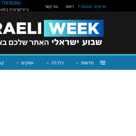
TRENDING
ראשי
צור קשר
יום שישי, אוגוסט 7
חדשות
כלכלה
עסקים
קה