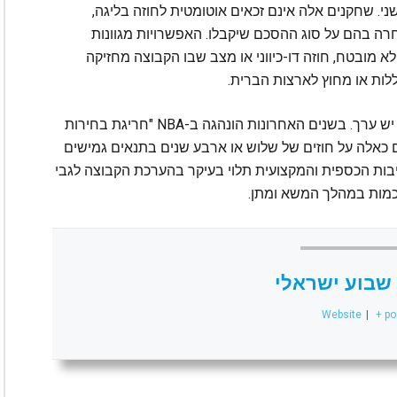
י. שחקנים אלה אינם זכאים אוטומטית לחוזה בליגה,
רה בהם על סוג ההסכם שיקבלו. האפשרויות מגוונות
לקית, חוזה לא מובטח, חוזה דו-כיווני או מצב שבו הקבוצה מחזיקה
לות או מחוץ לארצות הברית.
למרות חוסר הוודאות, לבחירה בסיבוב השני עדיין יש ערך. בשנים האחרונות הונהגה ב-NBA "חריגת בחירות
כאלה על חוזים של שלוש או ארבע שנים בתנאים גמישים
בות הכספית והמקצועית תלוי בעיקר בהערכת הקבוצה לגבי
כמות במהלך המשא ומתן.
שבוע ישראלי
Website
|
+ po