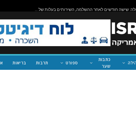
ביורוקרטיה בפעולה: שישה חודשים לאחר ההשלמה, השירותים בעלות של מיליון דולר בראניון קניון – במחוז של נית'יה ראמן – עדיין סגורים
כתבות
ילה
ספורט
תרבות
בריאות
אי
שער