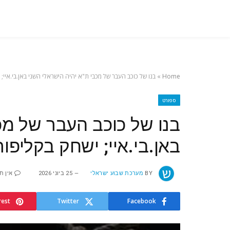
Home
»
בנו של כוכב העבר של מכבי ת"א יהיה הישראלי השני באן.בי.איי; 
ספורט
בנו של כוכב העבר של מכ
באן.בי.איי; ישחק בקליפור
BY
מערכת שבוע ישראלי
25 ביוני 2026
אין ת
rest
Twitter
Facebook