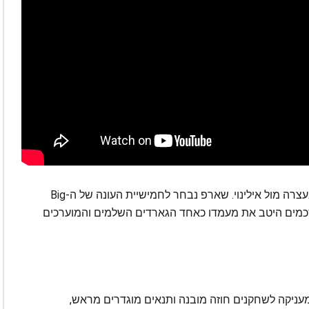
יוסטון הגיעה לסוויט 16 של טורניר המכללות, שם נעצרה מול אילינוי. שארפ נבחר לחמישיית העונה של ה-Big
מסכמים היטב את מעמדו כאחד הגארדים השלמים והמוערכים
וד בחירה בסיבוב הראשון של דראפט ה-NBA מעניקה לשחקנים חוזה מובנה ותנאים מוגדרים מראש,