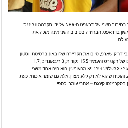
הכדורסלן הישראלי-אמריקאי עמנואל שארפ נבחר בסיבוב השני של דראפט ה-NBA על ידי סקרמנטו קינגס
בוב הראשון בדראפט, הבחירה בסיבוב השני אינה מזכה את
עולם.
בי תל אבי דריק שארפ, סיים את הקריירה שלו באוניברסיטת יוסטון
בעונת שיא אישית. הגארד פתח בכל 37 המשחקים של הקוגרס והעמיד 15.5 נקודות, 3 ריבאונדים, 1.7
אסיסטים ו-1.2 חטיפות בממוצע, תוך שהוא קולע 37.2% לשלוש ו-89.1% מהעונשין. הוא היה אחד משני
יוסטון, עם 97 שלשות בעונה, והוכיח שהוא לא רק קלע מצוין, אלא גם שומר איכותי. כעת,
 בסקרמנטו קינגס – אחרי עומרי כספי.