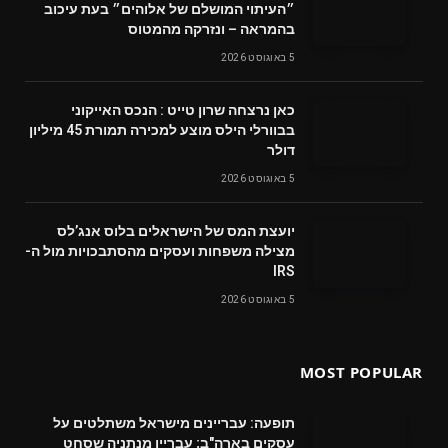
״העיתוי המושלם של אלוהים״ בעת עיכוב
בהמראה – ונזרקה מהמטוס
5 באוגוסט 2026
‬דולר
5 באוגוסט 2026
‬מצילה‭ ‬משפחות‭ ‬ועסקים‭ ‬מהסתבכויות‭ ‬מול‭ ‬ה-
IRS
5 באוגוסט 2026
MOST POPULAR
תופעה: עבריינים מישראל משתלטים על
עסקים בארה"ב; עבריין מנתניה שסחט