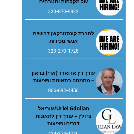
של מקלחות ומטבחים
323-870-9922
לחברת קונסטרקשן דרושים
אנשי מכירות
323-270-1728
עורך דין אדוארד (אדי) בראון
– מתמחה בתאונות ופציעות
866-693-4456
Uriel Gdolian/אוריאל
גדולין – עורך דין לתאונות
דרכים ופציעות
424-274-1046