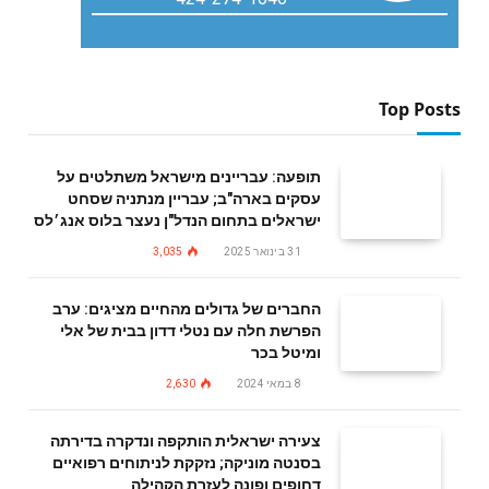
Top Posts
תופעה: עבריינים מישראל משתלטים על
עסקים בארה"ב; עבריין מנתניה שסחט
ישראלים בתחום הנדל"ן נעצר בלוס אנג׳לס
31 בינואר 2025
3,035
החברים של גדולים מהחיים מציגים: ערב
הפרשת חלה עם נטלי דדון בבית של אלי
ומיטל בכר
8 במאי 2024
2,630
צעירה ישראלית הותקפה ונדקרה בדירתה
בסנטה מוניקה; נזקקת לניתוחים רפואיים
דחופים ופונה לעזרת הקהילה