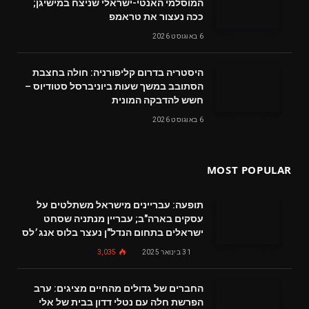
המוסלמי האנטי-ישראלי שניצח במישיגן;
ככה נעצור את טראמפ
6 באוגוסט 2026
היסטריה בדרום קליפורניה: חולה בחצבת
הסתובב במשך שעות ביוניברסל סטודיוס –
חשש להדבקה המונית
6 באוגוסט 2026
MOST POPULAR
תופעה: עבריינים מישראל משתלטים על
עסקים בארה"ב; עבריין מנתניה שסחט
ישראלים בתחום הנדל"ן נעצר בלוס אנג׳לס
31 בינואר 2025
3,035
החברים של גדולים מהחיים מציגים: ערב
הפרשת חלה עם נטלי דדון בבית של אלי