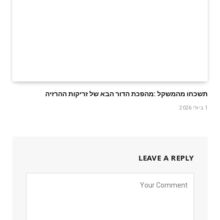
תשכחו‭ ‬מהמשקל‭: ‬מהפכת‭ ‬הדור‭ ‬הבא‭ ‬של‭ ‬זריקות‭ ‬ההרזיה
1 ביולי 2026
LEAVE A REPLY