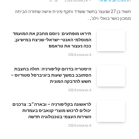
BY
מערכת שבוע ישראלי
6 באוגוסט 2026
57
חשוד בן 27 שנעצר בחשד ששדד ותקף מינית אישה שחזרה הביתה
ממכון כושר בואלי וילג',…
תיראו מופתעים: ניוסם מחבק את המועמד
המוסלמי האנטי-ישראלי שניצח במישיגן;
ככה נעצור את טראמפ
6 באוגוסט 2026
היסטריה בדרום קליפורניה: חולה בחצבת
הסתובב במשך שעות ביוניברסל סטודיוס –
חשש להדבקה המונית
6 באוגוסט 2026
לראשונה בקליפורניה – ובארה״ב: צרכנים
יכולים לרכוש מוצרי קנאביס בעמדות
השירות העצמי בטכנולוגיה חדשה
6 באוגוסט 2026