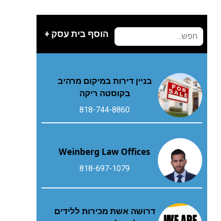
הוסף בית עסק +
בניין דירות במיקום מרהיב
בקוסטה ריקה
818-744-8860
Weinberg Law Offices
818-697-1079
דרושה אשת מכירות ללידים