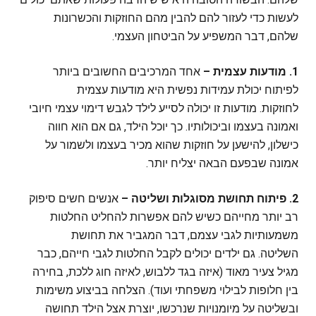
לעשות כדי לעזור להם להבין מהם החוזקות והכשרונות
שלהם, דבר המשפיע על הביטחון העצמי.
1.
מודעות עצמית
–
אחד המרכיבים החשובים ביותר
לפיתוח יכולת עמידות נפשית היא מודעות עצמית
לחוזקות. מודעות זו יכולה לסייע לילד לגבש דימוי עצמי חיובי
ואמונה בעצמו וביכולותיו. כך יוכל הילד, גם אם הוא חווה
כישלון, להישען על חוזקות שהוא מכיר בעצמו ולשמור על
אמונה שבפעם הבאה יצליח יותר.
2.
פיתוח תחושת מסוגלות ושליטה
–
אנשים חשים סיפוק
רב יותר מחייהם כשיש להם אפשרות להחליט החלטות
משמעותיות לגבי עצמם, דבר המגביר את תחושת
השליטה. גם ילדים יכולים לקבל החלטות לגבי חייהם, כבר
מגיל צעיר מאוד (איזה בגד ללבוש, לאיזה חוג ללכת, בחירה
בין חלופות לבילוי משפחתי ועוד). הצלחה בביצוע משימות
ובשליטה על מיומנויות שנרכשו, יוצרת אצל הילד תחושה