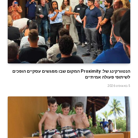
‬לשיתופי‭ ‬פעולה‭ ‬אמיתיים
5 באוגוסט 2026