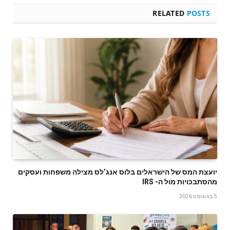
RELATED
POSTS
‬מהסתבכויות‭ ‬מול‭ ‬ה- IRS
5 באוגוסט 2026