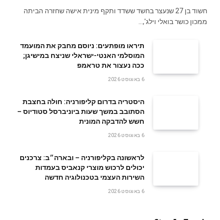
חשוד בן 27 שנעצר בחשד ששדד ותקף מינית אישה שחזרה הביתה
ממכון כושר בואלי וילג',…
תיראו מופתעים: ניוסם מחבק את המועמד
המוסלמי האנטי-ישראלי שניצח במישיגן;
ככה נעצור את טראמפ
6 באוגוסט 2026
היסטריה בדרום קליפורניה: חולה בחצבת
הסתובב במשך שעות ביוניברסל סטודיוס –
חשש להדבקה המונית
6 באוגוסט 2026
לראשונה בקליפורניה – ובארה״ב: צרכנים
יכולים לרכוש מוצרי קנאביס בעמדות
השירות העצמי בטכנולוגיה חדשה
6 באוגוסט 2026