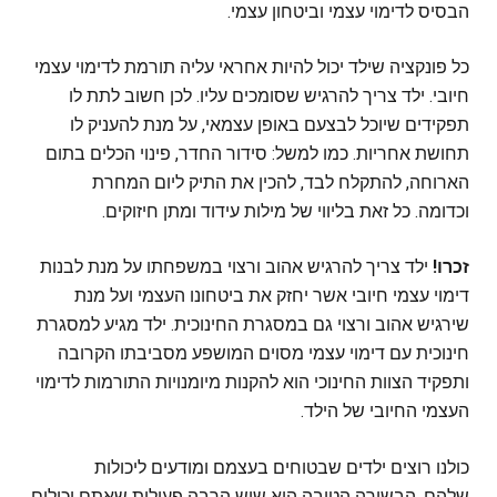
הבסיס לדימוי עצמי וביטחון עצמי.
כל פונקציה שילד יכול להיות אחראי עליה תורמת לדימוי עצמי
חיובי. ילד צריך להרגיש שסומכים עליו. לכן חשוב לתת לו
תפקידים שיוכל לבצעם באופן עצמאי, על מנת להעניק לו
תחושת אחריות. כמו למשל: סידור החדר, פינוי הכלים בתום
הארוחה, להתקלח לבד, להכין את התיק ליום המחרת
וכדומה. כל זאת בליווי של מילות עידוד ומתן חיזוקים.
זכרו!
ילד צריך להרגיש אהוב ורצוי במשפחתו על מנת לבנות
דימוי עצמי חיובי אשר יחזק את ביטחונו העצמי ועל מנת
שירגיש אהוב ורצוי גם במסגרת החינוכית. ילד מגיע למסגרת
חינוכית עם דימוי עצמי מסוים המושפע מסביבתו הקרובה
ותפקיד הצוות החינוכי הוא להקנות מיומנויות התורמות לדימוי
העצמי החיובי של הילד.
כולנו רוצים ילדים שבטוחים בעצמם ומודעים ליכולות
שלהם. הבשורה הטובה היא שיש הרבה פעולות שאתם יכולים