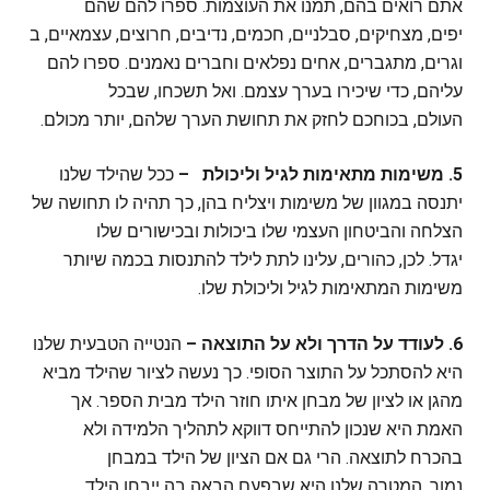
אתם רואים בהם, תמנו את העוצמות. ספרו להם שהם
יפים, מצחיקים, סבלניים, חכמים, נדיבים, חרוצים, עצמאיים, ב
וגרים, מתגברים, אחים נפלאים וחברים נאמנים. ספרו להם
עליהם, כדי שיכירו בערך עצמם. ואל תשכחו, שבכל
העולם, בכוחכם לחזק את תחושת הערך שלהם, יותר מכולם.
5.
משימות מתאימות לגיל וליכולת
–
ככל שהילד שלנו
יתנסה במגוון של משימות ויצליח בהן, כך תהיה לו תחושה של
הצלחה והביטחון העצמי שלו ביכולות ובכישורים שלו
יגדל. לכן, כהורים, עלינו לתת לילד להתנסות בכמה שיותר
משימות המתאימות לגיל וליכולת שלו.
6.
לעודד על הדרך ולא על התוצאה
–
הנטייה הטבעית שלנו
היא להסתכל על התוצר הסופי. כך נעשה לציור שהילד מביא
מהגן או לציון של מבחן איתו חוזר הילד מבית הספר. אך
האמת היא שנכון להתייחס דווקא לתהליך הלמידה ולא
בהכרח לתוצאה. הרי גם אם הציון של הילד במבחן
נמוך, המטרה שלנו היא שבפעם הבאה בה ייבחן הילד