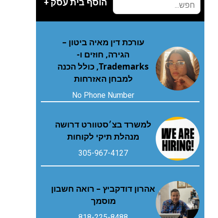
הוסף בית עסק +
עורכת דין מאיה ביטון –
הגירה, חוזים ו-
Trademarks, כולל הכנה
למבחן האזרחות
No Phone Number
למשרד בצ׳סטוורט דרושה
מנהלת תיקי לקוחות
305-967-4127
אהרון דודקביץ – רואה חשבון
מוסמך
818-225-8488