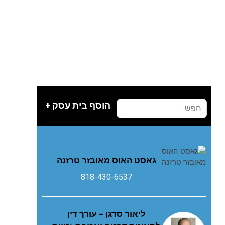
הוסף בית עסק +
גאסט‭ ‬האוס‭ ‬מאובזר‭ ‬טרזנה
818-430-6537
ליאור סדגן – עורך דין