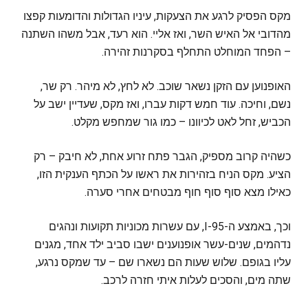
מקס הפסיק לרגע את הצעקות, עיניו הגדולות והדומעות קפצו
מהדובי אל האיש השר, ואז אליי. הוא רעד, אבל משהו השתנה
– הפחד המוחלט התחלף בסקרנות זהירה.
האופנוען עם הזקן נשאר שוכב. לא לחץ, לא מיהר. רק שר,
נשם, וחיכה. עוד חמש דקות עברו, ואז מקס, שעדיין ישב על
הכביש, זחל לאט לכיוונו – כמו גור שמחפש מקלט.
כשהיה קרוב מספיק, הגבר פתח זרוע אחת, לא חיבק – רק
הציע. מקס הניח בזהירות את ראשו על הכתף הענקית הזו,
כאילו מצא סוף סוף חוף מבטחים אחרי סערה.
וכך, באמצע ה-I-95, עם עשרות מכוניות תקועות ונהגים
נדהמים, שנים-עשר אופנוענים ישבו סביב ילד אחד, מגנים
עליו בגופם. שלוש שעות הם נשארו שם – עד שמקס נרגע,
שתה מים, והסכים לעלות איתי חזרה לרכב.