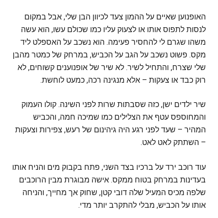
האופנוען שאיים על ההמון צעד לכיוון הבן שלי, אבל במקום
לנסות לתפוס אותו או לצעוק עליו כמו שכולם עשו, הוא עשה
משהו שגרם לי להחסיר פעימה. הוא נשכב על האספלט ליד
מקס. פשוט נשכב על הגב על הכביש, במרחק של כמטר מהבן
שלי שצרח, והתחיל לשיר. לא שיר של אופנוענים קשוחים, לא
רוק כבד או צעקות – אלא מנגינה רכה, כמעט לוחשת.
שיר ילדים ישן, כזה שסבתות שרות לפני השינה. קולו העמוק
והמחוספס עטף את הצלילים כמו שמיכה חמה, והכביש
המהיר – שעד לפני רגע היה גיהינום של רעש, צפירות וצעקות
– השתתק לאט לאט.
עוד רוכב ירד על ברכיו בצד השני, פתח בקבוק מים והניח אותו
בעדינות במרחק בטוח ממקס. אישה מבוגרת מבין הרוכבים
שלפה מכיס המעיל שלה דובי קטן, שחוק אך מחייך, והניחה
אותו על הכביש, מבלי להתקרב יותר מדי.