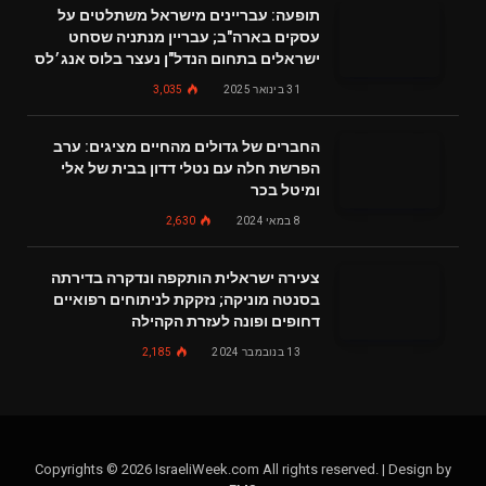
תופעה: עבריינים מישראל משתלטים על
עסקים בארה"ב; עבריין מנתניה שסחט
ישראלים בתחום הנדל"ן נעצר בלוס אנג׳לס
31 בינואר 2025
3,035
החברים של גדולים מהחיים מציגים: ערב
הפרשת חלה עם נטלי דדון בבית של אלי
ומיטל בכר
8 במאי 2024
2,630
צעירה ישראלית הותקפה ונדקרה בדירתה
בסנטה מוניקה; נזקקת לניתוחים רפואיים
דחופים ופונה לעזרת הקהילה
13 בנובמבר 2024
2,185
Copyrights © 2026 IsraeliWeek.com All rights reserved. | Design by