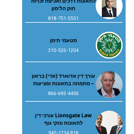
לתאונות דרכים ואכיפת זכויות
חוק הלימון
818-751-5551
מטעמי תימן
310-526-1204
עורך דין אדוארד (אדי) בראון
– מתמחה בתאונות ופציעות
866-693-4456
Lionsgate Law עורכי דין
לתאונות ונזקי גוף
818 945-1234