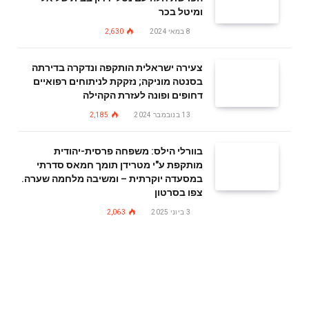
ומיטל בכר
8 במאי 2024
2,630
צעירה ישראלית הותקפה ונדקרה בדירתה
בסנטה מוניקה; נזקקת לניתוחים רפואיים
דחופים ופונה לעזרת הקהילה
13 בנובמבר 2024
2,185
בוורלי הילס: משפחה פרסית-יהודית
מותקפת ע"י מטרידן תומך חמאס סדרתי
במסעדה יוקרתית – ומשיבה מלחמה שערה.
צפו בסרטון
3 ביוני 2025
2,063