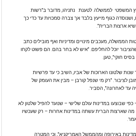
עץ המשפטי לממשלה. לטענת נתניהו, מדובר ב"רשות
ושנוסדה כגוף מייעץ בלבד אך צברה סמכויות עד כדי כך
שיא ארצות הברית".
ת הממשלה, מעכבים מינויים ומדיניות ואף מובילים כתב
ציבור יוכל להחליפם. "איש לא בחר בהם. הם פשוט לקחו
סיס חוקי", טען.
נות שלטונו הארוכות של אביו, השיב כי עד פרשיות
ובן לציבור. "רק מי שנפל קורבן – מבין את העומק של
 עד לאחרונה", הסביר.
כפי שבוצעו במדינות עולם שלישי – שנועד להפיל שלטון לא
"זה מה שארצות הברית עשתה במדינות אחרות – רק שעכשיו
מר.
ממדינות באירופה ומהממשל האמריקניא", וכי המטרה