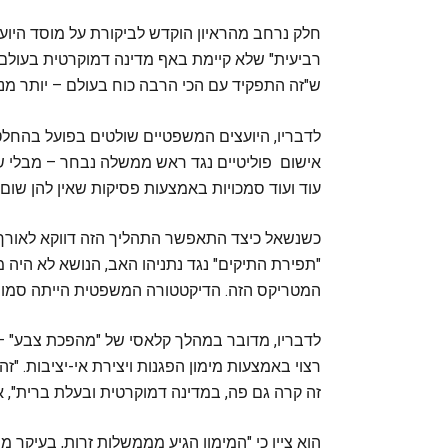
חלק נרחב מהראיון הוקדש לביקורת על מוסד היו
רביעית" שלא קיימת באף מדינה דמוקרטית בעולם, 
ש"זה התפקיד עם הכי הרבה כוח בעולם – יותר מנ
לדבריו, היועצים המשפטיים שולטים בפועל בהחלטו
אישום פוליטיים נגד ראש ממשלה נבחר – מבלי שה
עוד ועוד סמכויות באמצעות פסיקות שאין להן שום ב
כשנשאל כיצד התאפשר התהליך הזה דווקא לאורך ש
"תפירת התיקים" נגד נתניהו האב, הנושא לא היה מ
המטריקס הזה. הדיקטטורה המשפטית הייתה סמויה
לדבריו, מדובר במהלך קלאסי של "מהפכת צבע" – 
רצוי באמצעות מימון הפגנות ויצירת אי-יציבות. 
זה קרה גם פה, במדינה דמוקרטית ובעלת ברית", א
הוא ציין כי "המימון הגיע מממשלות זרות, בעיקר 