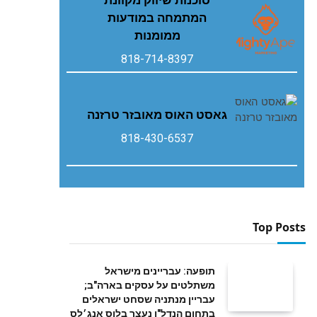
המתמחה במודעות
ממומנות
818-714-8397
גאסט‭ ‬האוס‭ ‬מאובזר‭ ‬טרזנה
818-430-6537
Top Posts
תופעה: עבריינים מישראל
משתלטים על עסקים בארה"ב;
עבריין מנתניה שסחט ישראלים
בתחום הנדל"ן נעצר בלוס אנג׳לס