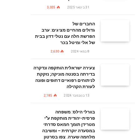
31 בינואר 2025
3,035
החברים של
גדולים מהחיים מציגים: ערב
הפרשת חלה עם נטלי דדון בבית
של אלי ומיטל בכר
8 במאי 2024
2,630
צעירה ישראלית הותקפה ונדקרה
בדירתה בסנטה מוניקה; נזקקת
לניתוחים רפואיים דחופים ופונה
לעזרת הקהילה
13 בנובמבר 2024
2,185
בוורלי הילס: משפחה
פרסית-יהודית מותקפת ע"י
מטרידן תומך חמאס סדרתי
במסעדה יוקרתית – ומשיבה
מלחמה שערה. צפו בסרטון