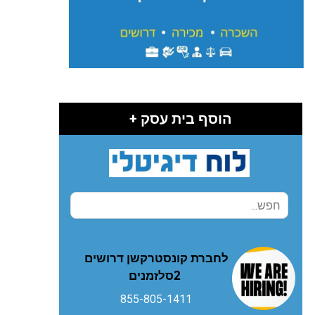
הוסף בית עסק +
‬2‭ ‬סלזמנים
855-805-1411