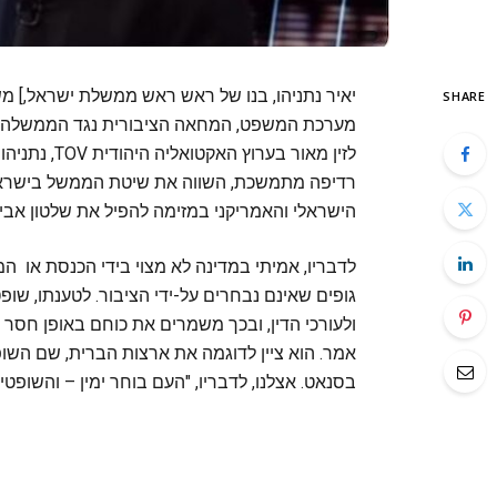
יאיר נתניהו, בנו של ראש ראש ממשלת ישראל,] 
SHARE
מערכת המשפט, המחאה הציבורית נגד הממשלה והנ
לזין מאור בע
רדיפה מתמשכת, השווה את שיטת הממשל בישראל ל
הישראלי והאמריקני במזימה להפיל את שלטון אביו
לדבריו, אמיתי במדינה לא מצוי בידי הכנסת או ה
גופים שאינם נבחרים על-ידי הציבור. לטענתו, שו
ולעורכי הדין, ובכך משמרים את כוחם באופן חסר 
אמר. הוא ציין לדוגמה את ארצות הברית, שם השו
בסנאט. אצלנו, לדבריו, "העם בוחר ימין – והשופט