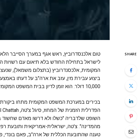
טום אלכנסדרוביץ, ראש אגף במערך הסייבר הלאו
SHARE
לישראל בתחילת החודש בלא תיאום עם רשויות ה
המקומית, אלכסנדרוביץ (בתצלום משמאל), שנעצר
ביצוע עבירת מין, עזב את ארה"ב על דעתו באמצ
10,000 דולר. הוא זומן לדיון בבית המשפט המקומי בשבוע הבא, אך לא ברור אם הוא אכן מתכוון להתייצב אליו.
בכירים במערכת המשפט המקומית מתחו ביקורת 
השופט שלדבריה "כשלו ולא דרשו מאדם שחשוד בפדו
מהמדינה". צ'טה, ישראלית-אמריקאית ותובעת רפו