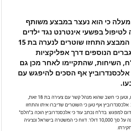
מעלה כי הוא נעצר במבצע משותף
לטיפול בפשעי אינטרנט נגד ילדים
של נאוודה, וכן ה-FBI. במסגרת המבצע התחזו שוטרים לנערה בת 15
גברים הנוספים דרך אפליקציות
Pur". לפי הדו"ח, השיחות, שהתקיימו לאחר מכן גם
. אלכסנדרוביץ אף הסכים להיפגש עם
עו.
לפי הדו"ח, אלכסנדרוביץ הכחיש את החשדות נגדו, וטען כי חשב שהוא מנהל קשר עם צעירה בת 18 זאת,
 אלכסנדרוביץ אף טען כי השוטרים שדיברו איתו והתחזו
נדום למפגש. בדו"ח נכתב עוד כי אלכסנדרוביץ הוכה ב"הלם"
ו"מבוכה" בעקבות מעצרו, וכי הערבות ששילם הייתה על סך 10,000 דולר. דווח כי המשטרה בישראל ונציגיה
קירתו.