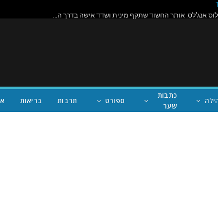
מעצר דרמטי בלוס אנג'לס: אותר החשוד שתקף מינית ושדד אישה בדרך הביתה ממכון כושר פופולרי בואלי וילג'
כתבות
ילה
ספורט
תרבות
בריאות
אי
שער