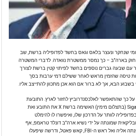
מי שנחקר ונעצר בלאס וגאס בחשד לפדופיליה ברשת, שב
חוק בארה"ב – כך נמסר ממשטרת נוואדה. לדברי המשטרה
 עם שבעה גברים נוספים בחשד לפיתוי קטין ברשת לצורך
עות טיסה שהזמין מראש לאחר ששילם דמי ערבות בסך
על כך שהתאפשר לאלכסנדרוביץ לחזור לארץ. התובעת
הפדרלית הזמנית של המחוז, סיגל צ'טה, Sigal Chattah (בתצלום מימין) האשימה ברשת X את התובע ואת
פיליה לוותר על הדרכון שלו, ואיפשרו לו להימלט
בליקאית שמונתה על ידי נשיא ארה"ב דונלד טראמפ, אף
טענה שהתובעת הכללית של ארה"ב, פאם בונדי, פנתה אליה ואל ראש ה-FBI, קאש פאטל, ודרשה שיפעלו