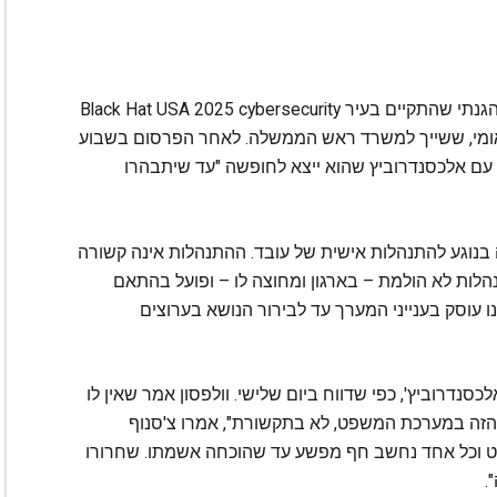
אלכסנדרוביץ שהה בלאס וגאס לצרכי כנס סייבר הגנתי שהתקיים בעיר Black Hat USA 2025 cybersecurity
יבר הלאומי, ששייך למשרד ראש הממשלה. לאחר הפרסום בשבוע
ם אלכסנדרוביץ שהוא ייצא לחופשה "עד שיתבהרו
בנוגע להתנהלות אישית של עובד. ההתנהלות אינה קשורה
לות לא הולמת – בארגון ומחוצה לו – ופועל בהתאם
ו עוסק בענייני המערך עד לבירור הנושא בערוצים
אלכסנדרוביץ', כפי שדווח ביום שלישי. וולפסון אמר שאין לו
ין הזה במערכת המשפט, לא בתקשורת", אמרו צ'סנוף
וט וכל אחד נחשב חף מפשע עד שהוכחה אשמתו. שחרורו
.