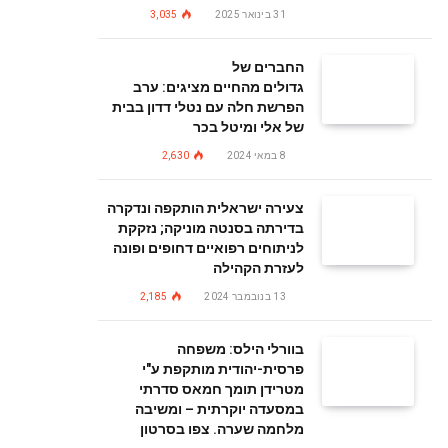
31 בינואר 2025
3,035
החברים של
גדולים מהחיים מציגים: ערב
הפרשת חלה עם נטלי דדון בבית
של אלי ומיטל בכר
8 במאי 2024
2,630
צעירה ישראלית הותקפה ונדקרה
בדירתה בסנטה מוניקה; נזקקת
לניתוחים רפואיים דחופים ופונה
לעזרת הקהילה
13 בנובמבר 2024
2,185
בוורלי הילס: משפחה
פרסית-יהודית מותקפת ע"י
מטרידן תומך חמאס סדרתי
במסעדה יוקרתית – ומשיבה
מלחמה שערה. צפו בסרטון