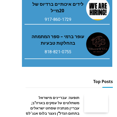
‬20‭ ‬מייל
917-860-1729
עופר ברמי – ספר המתמחה
בהחלקות טבעיות
818-821-0755
Top Posts
תופעה: עבריינים מישראל
משתלטים על עסקים בארה"ב;
עבריין מנתניה שסחט ישראלים
בתחום הנדל"ן נעצר בלוס אנג׳לס