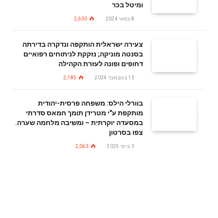
ומיטל בכר
8 במאי 2024
2,630
צעירה ישראלית הותקפה ונדקרה בדירתה
בסנטה מוניקה; נזקקת לניתוחים רפואיים
דחופים ופונה לעזרת הקהילה
13 בנובמבר 2024
2,185
בוורלי הילס: משפחה פרסית-יהודית
מותקפת ע"י מטרידן תומך חמאס סדרתי
במסעדה יוקרתית – ומשיבה מלחמה שערה.
צפו בסרטון
3 ביוני 2025
2,063