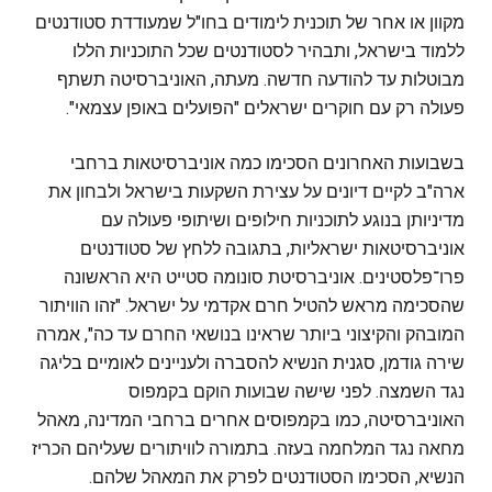
מקוון או אחר של תוכנית לימודים בחו"ל שמעודדת סטודנטים
ללמוד בישראל, ותבהיר לסטודנטים שכל התוכניות הללו
מבוטלות עד להודעה חדשה. מעתה, האוניברסיטה תשתף
פעולה רק עם חוקרים ישראלים "הפועלים באופן עצמאי".
בשבועות האחרונים הסכימו כמה אוניברסיטאות ברחבי
ארה"ב לקיים דיונים על עצירת השקעות בישראל ולבחון את
מדיניותן בנוגע לתוכניות חילופים ושיתופי פעולה עם
אוניברסיטאות ישראליות, בתגובה ללחץ של סטודנטים
פרו־פלסטינים. אוניברסיטת סונומה סטייט היא הראשונה
שהסכימה מראש להטיל חרם אקדמי על ישראל. "זהו הוויתור
המובהק והקיצוני ביותר שראינו בנושאי החרם עד כה", אמרה
שירה גודמן, סגנית הנשיא להסברה ולעניינים לאומיים בליגה
נגד השמצה. לפני שישה שבועות הוקם בקמפוס
האוניברסיטה, כמו בקמפוסים אחרים ברחבי המדינה, מאהל
מחאה נגד המלחמה בעזה. בתמורה לוויתורים שעליהם הכריז
הנשיא, הסכימו הסטודנטים לפרק את המאהל שלהם.