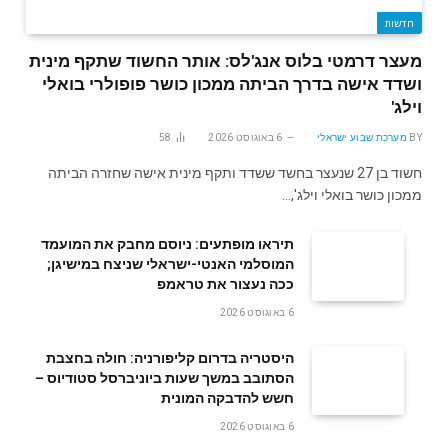
חדשות
מעצר דרמטי בלוס אנג'לס: אותר החשוד שתקף מינית
ושדד אישה בדרך הביתה ממכון כושר פופולרי בואלי
וילג'
BY
מערכת שבוע ישראלי
6 באוגוסט 2026
58
חשוד בן 27 שנעצר בחשד ששדד ותקף מינית אישה שחזרה הביתה
ממכון כושר בואלי וילג',…
תיראו מופתעים: ניוסם מחבק את המועמד
המוסלמי האנטי-ישראלי שניצח במישיגן;
ככה נעצור את טראמפ
6 באוגוסט 2026
היסטריה בדרום קליפורניה: חולה בחצבת
הסתובב במשך שעות ביוניברסל סטודיוס –
חשש להדבקה המונית
6 באוגוסט 2026