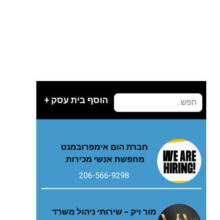
הוסף בית עסק +
חברת הום אימפרובמנט
מחפשת אנשי מכירות
206-566-9298
מור ויק – שירותי ניהול משרד