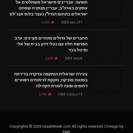
תופעה: עבריינים מישראל משתלטים על
עסקים בארה"ב; עבריין מנתניה שסחט
ישראלים בתחום הנדל"ן נעצר בלוס אנג׳לס
31 בינואר 2025
3,035
החברים של גדולים מהחיים מציגים: ערב
הפרשת חלה עם נטלי דדון בבית של אלי
ומיטל בכר
8 במאי 2024
2,630
צעירה ישראלית הותקפה ונדקרה בדירתה
בסנטה מוניקה; נזקקת לניתוחים רפואיים
דחופים ופונה לעזרת הקהילה
13 בנובמבר 2024
2,185
Copyrights © 2026 IsraeliWeek.com All rights reserved. | Design by
EMS