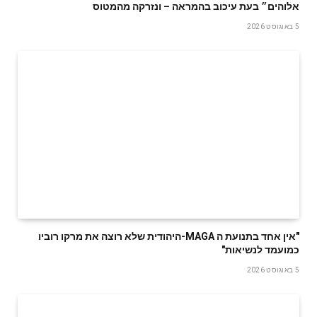
אלוהים״ בעת עיכוב בהמראה – ונזרקה מהמטוס
5 באוגוסט 2026
‬כמועמד‭ ‬לנשיאות‭"‬
5 באוגוסט 2026