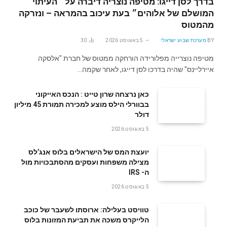
בדרך לסן דייגו: מטיפה נוצריה דיברה על ״העיתוי
המושלם של אלוהים״ בעת עיכוב בהמראה – ונזרקה
מהמטוס
BY
מערכת שבוע ישראלי
5 באוגוסט 2026
30
מטיפה נוצרייה מפלורידה הורחקה ממטוס של חברת "אלסקה
איירליינס" שהיה בדרכו לסן דייגו, לאחר שקמה…
‬דולר
5 באוגוסט 2026
‬ה- IRS
5 באוגוסט 2026
טוויסט בעלילה: ארוסתו לשעבר של כוכב
הלייקרס משכה את תביעת המזונות בלוס