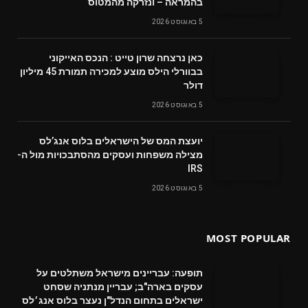
בהמראה – ונזרקה מהמטוס
5 באוגוסט 2026
‬דולר
5 באוגוסט 2026
‬מצילה‭ ‬משפחות‭ ‬ועסקים‭ ‬מהסתבכויות‭ ‬מול‭ ‬ה-
IRS
5 באוגוסט 2026
MOST POPULAR
תופעה: עבריינים מישראל משתלטים על
עסקים בארה"ב; עבריין מנתניה שסחט
ישראלים בתחום הנדל"ן נעצר בלוס אנג׳לס