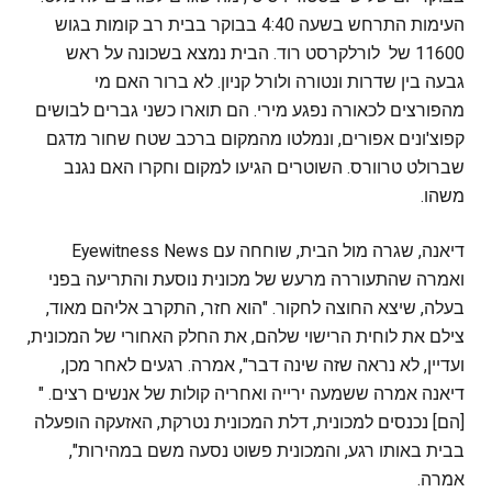
העימות התרחש בשעה 4:40 בבוקר בבית רב קומות בגוש
11600 של לורלקרסט רוד. הבית נמצא בשכונה על ראש
גבעה בין שדרות ונטורה ולורל קניון. לא ברור האם מי
מהפורצים לכאורה נפגע מירי. הם תוארו כשני גברים לבושים
קפוצ'ונים אפורים, ונמלטו מהמקום ברכב שטח שחור מדגם
שברולט טרוורס. השוטרים הגיעו למקום וחקרו האם נגנב
משהו.
דיאנה, שגרה מול הבית, שוחחה עם Eyewitness News
ואמרה שהתעוררה מרעש של מכונית נוסעת והתריעה בפני
בעלה, שיצא החוצה לחקור. "הוא חזר, התקרב אליהם מאוד,
צילם את לוחית הרישוי שלהם, את החלק האחורי של המכונית,
ועדיין, לא נראה שזה שינה דבר", אמרה. רגעים לאחר מכן,
דיאנה אמרה ששמעה ירייה ואחריה קולות של אנשים רצים. "
[הם] נכנסים למכונית, דלת המכונית נטרקת, האזעקה הופעלה
בבית באותו רגע, והמכונית פשוט נסעה משם במהירות",
אמרה.