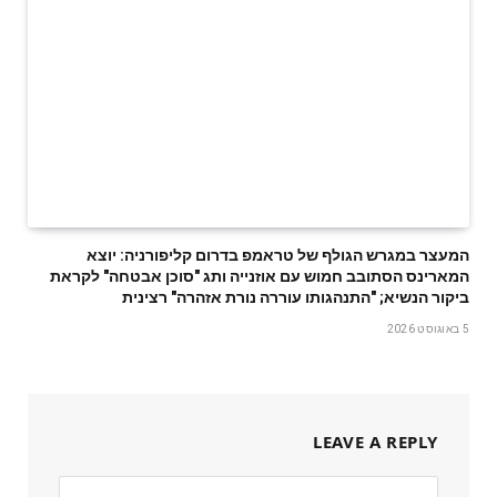
המעצר במגרש הגולף של טראמפ בדרום קליפורניה: יוצא
המארינס הסתובב חמוש עם אוזנייה ותג "סוכן אבטחה" לקראת
ביקור הנשיא; "התנהגותו עוררה נורת אזהרה" רצינית
5 באוגוסט 2026
LEAVE A REPLY