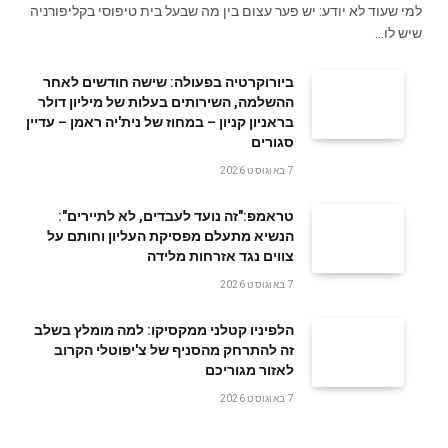
למי שעוד לא יודע: יש פער עצום בין מה שבעל בית טיפוסי בקליפורניה
שיש לו…
ביורוקרטיה בפעולה: שישה חודשים לאחר
ההשלמה, השירותים בעלות של מיליון דולר
בראניון קניון – במחוז של נית'יה ראמן – עדיין
סגורים
7 באוגוסט 2026
טראמפ:"זה נועד לעבדים, לא לתיירים":
הנשיא מתעלם מפסיקת העליון וחותם על
צווים נגד אזרחות מלידה
7 באוגוסט 2026
הלפיניו קטלני ממקסיקו: למה מומלץ בשלב
זה להתרחק מהסניף של צ'יפוטלי הקרוב
לאזור מגוריכם
7 באוגוסט 2026