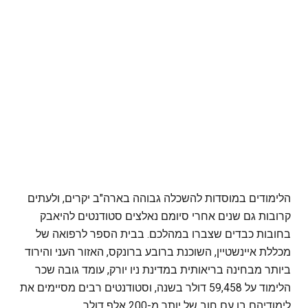
הלימודים במוסדות להשכלה גבוהה בארה"ב יקרים, ולעתים
קרובות גם שנים אחרי סיומם נאלצים סטודנטים להיאבק
בחובות כבדים שצברו במהלכם. בבית הספר לרפואה של
מכללת איינשטיין, השוכנת ברובע ברונקס, האזור העני והירוד
ביותר מבחינה בריאותית במדינת ניו יורק, עומד גובה שכר
הלימוד על 59,458 דולר בשנה, וסטודנטים רבים מסיימים את
לימודיהם בו עם חוב של יותר מ-200 אלף דולר.