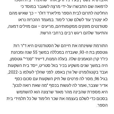
לרפואה שם התבשרו על-ידי מרצָה לשעבר במוסד כי
החליטה לתרום לבית הספר מיליארד דולר – כך שאיש מהם
לא יצטרך עוד לשלם שכר לימוד. במעמד ההכרזה נראו
סטודנטים מזנקים ממקומותיהם, מריעים – וגם מזילים דמעה,
והתיעוד שלהם ריגש רבים ברחבי הרשת.
התורמת ששינתה את חייהם של הסטודנטים היא ד"ר רות
גוטסמן בת ה-93, שעבדה במכללה במשך 55 שנה ומכהנת
כיו"ר קרן הנאמנים שלה. בעלה המנוח, דייוויד "סנדי" גוטסמן,
היה במשך שנים משקיע בכיר בוול סטריט, ייסד בית השקעות
ועבד בקונגלומרט של וורן באפט. לפני שהלך לעולמו ב-2022,
בגיל 96, מסר לה פרטים של תיק השקעות עם סכום כסף
אדיר שצבר, ואמר לה לעשות בכסף "מה שאת רואה לנכון".
היא מספרת שהבינה מהר מאוד שרצונה הוא להשתמש
בסכום כדי לשלם בעצמה את שכר הלימוד של כל תלמידי בית
הספר.