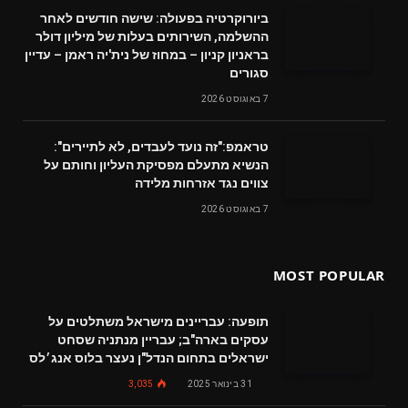
ביורוקרטיה בפעולה: שישה חודשים לאחר
ההשלמה, השירותים בעלות של מיליון דולר
בראניון קניון – במחוז של נית'יה ראמן – עדיין
סגורים
7 באוגוסט 2026
טראמפ:"זה נועד לעבדים, לא לתיירים":
הנשיא מתעלם מפסיקת העליון וחותם על
צווים נגד אזרחות מלידה
7 באוגוסט 2026
MOST POPULAR
תופעה: עבריינים מישראל משתלטים על
עסקים בארה"ב; עבריין מנתניה שסחט
ישראלים בתחום הנדל"ן נעצר בלוס אנג׳לס
31 בינואר 2025
3,035