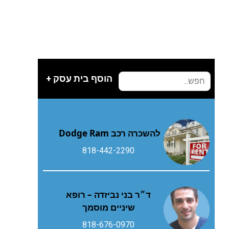
הוסף בית עסק +
להשכרה רכב Dodge Ram
818-442-2290
ד״ר בני נביזדה – רופא
שיניים מוסמך
818-676-0970