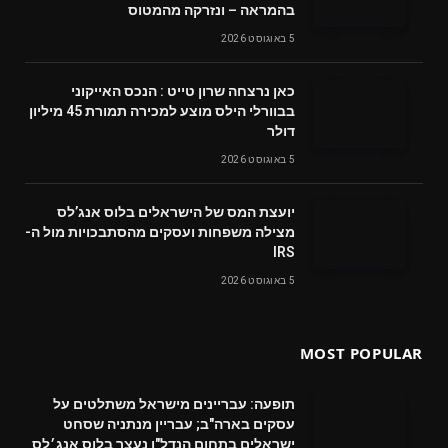
בהמראה – ונזרקה מהמטוס
5 באוגוסט 2026
‬דולר
5 באוגוסט 2026
‬מצילה‭ ‬משפחות‭ ‬ועסקים‭ ‬מהסתבכויות‭ ‬מול‭ ‬ה-
IRS
5 באוגוסט 2026
MOST POPULAR
תופעה: עבריינים מישראל משתלטים על
עסקים בארה"ב; עבריין מנתניה שסחט
ישראלים בתחום הנדל"ן נעצר בלוס אנג׳לס