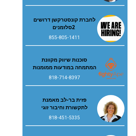
‬2‭ ‬סלזמנים
855-805-1411
סוכנות שיווק מקוונת
המתמחה במודעות ממומנות
818-714-8397
פזית בר-לב מאמנת
לתקשורת וחיבור זוגי
818-451-5335