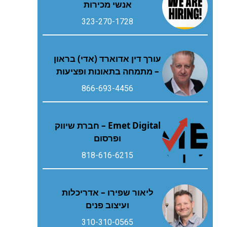
אנשי מכירות
323-270-1728
עורך דין אדוארד (אדי) בראון
– מתמחה בתאונות ופציעות
866-693-4456
Emet Digital – חברת שיווק
ופרסום
818-616-6215
ליאור שפירו – אדריכלות
ועיצוב פנים
310-310-0565