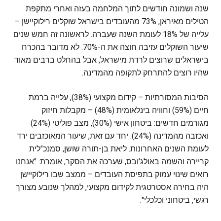
שנה ושמונה חודשים לתוך המלחמה בעזה ואחרי מתקפת
הטילים מאיראן, 73% מהעובדים בישראל שוקלים רילוקיישן –
עלייה של 18% לעומת השנה שעברה. לראשונה זה חמש שנים
שיעור השוקלים עזיבה חוצה את ה-70%. לא מדובר בהכרח
בישראלים שרוצים לרדת מישראל, אבל בהחלט ברבים מאוד
שהיו רוצים להתרחק לתקופה מהמדינה.
הסיבות המסורתיות – קידום מקצועי (38%), עלייה ברמת
חיים (59%) וחוויה בינלאומית (48%) – מקבלות חיזוק
מגורמים חדשים: ביטחון אישי (30%), מצב פוליטי (24%)
ואכזבה מהמדינה (24%). יחד עם זאת, שיעור המאוכזבים ירד
לעומת השנים האחרונות. ליאת בן-תורה שושן, סמנכ"לית
קריירה והשמה באולג'ובס, שערכה את הסקר, אומרת: "אנחנו
רואים שינוי עמוק בתפיסת העובדים – ממצב שבו רילוקיישן
היה בחירה אסטרטגית לקידום מקצועי, למהלך שנובע מצורך
רגשי, ביטחוני וכלכלי".