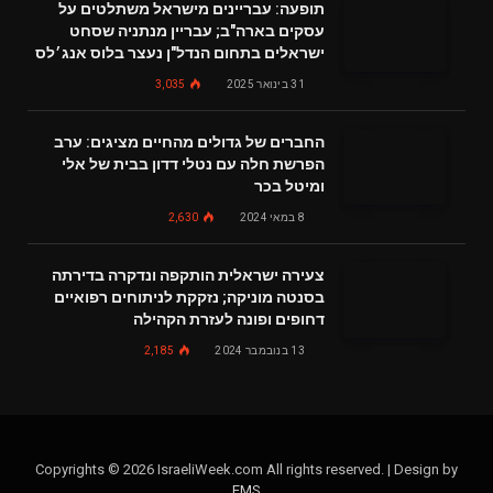
תופעה: עבריינים מישראל משתלטים על
עסקים בארה"ב; עבריין מנתניה שסחט
ישראלים בתחום הנדל"ן נעצר בלוס אנג׳לס
31 בינואר 2025
3,035
החברים של גדולים מהחיים מציגים: ערב
הפרשת חלה עם נטלי דדון בבית של אלי
ומיטל בכר
8 במאי 2024
2,630
צעירה ישראלית הותקפה ונדקרה בדירתה
בסנטה מוניקה; נזקקת לניתוחים רפואיים
דחופים ופונה לעזרת הקהילה
13 בנובמבר 2024
2,185
Copyrights © 2026 IsraeliWeek.com All rights reserved. | Design by
EMS