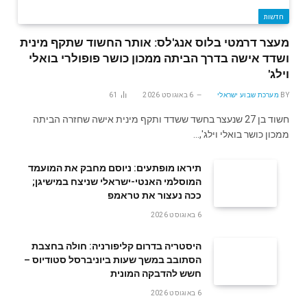
חדשות
מעצר דרמטי בלוס אנג'לס: אותר החשוד שתקף מינית
ושדד אישה בדרך הביתה ממכון כושר פופולרי בואלי
וילג'
BY
מערכת שבוע ישראלי
6 באוגוסט 2026
61
חשוד בן 27 שנעצר בחשד ששדד ותקף מינית אישה שחזרה הביתה
ממכון כושר בואלי וילג',…
תיראו מופתעים: ניוסם מחבק את המועמד
המוסלמי האנטי-ישראלי שניצח במישיגן;
ככה נעצור את טראמפ
6 באוגוסט 2026
היסטריה בדרום קליפורניה: חולה בחצבת
הסתובב במשך שעות ביוניברסל סטודיוס –
חשש להדבקה המונית
6 באוגוסט 2026