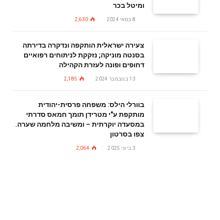
ומיטל בכר
8 במאי 2024
2,630
צעירה ישראלית הותקפה ונדקרה בדירתה
בסנטה מוניקה; נזקקת לניתוחים רפואיים
דחופים ופונה לעזרת הקהילה
13 בנובמבר 2024
2,185
בוורלי הילס: משפחה פרסית-יהודית
מותקפת ע"י מטרידן תומך חמאס סדרתי
במסעדה יוקרתית – ומשיבה מלחמה שערה.
צפו בסרטון
3 ביוני 2025
2,064