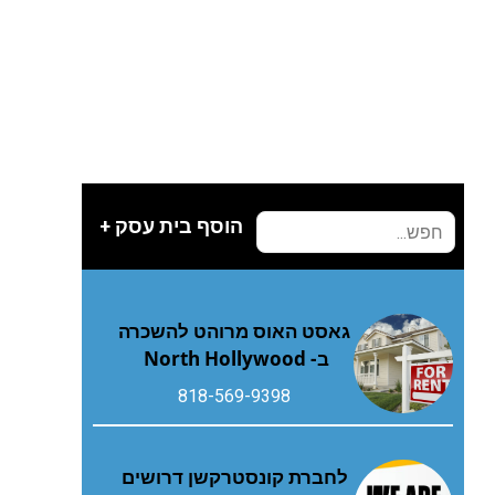
הוסף בית עסק +
גאסט האוס מרוהט להשכרה
ב- North Hollywood
818-569-9398
לחברת קונסטרקשן דרושים