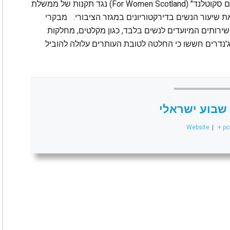
הפסיקה מגיע בעקבות עתירה של ארגון "למען נשים סקוטלנד" (For Women Scotland) נגד תקנות של ממשלת
נת 2018, שנועד להגדיל את שיעור הנשים בדירקטוריונים במגזר הציבורי. מבקרי
שירותים המיועדים לנשים בלבד, כגון מקלטים, מחלקות
סג'נדרים חששו כי החלטה לטובת העותרים עלולה להוביל
שבוע ישראלי
Website
|
+ po