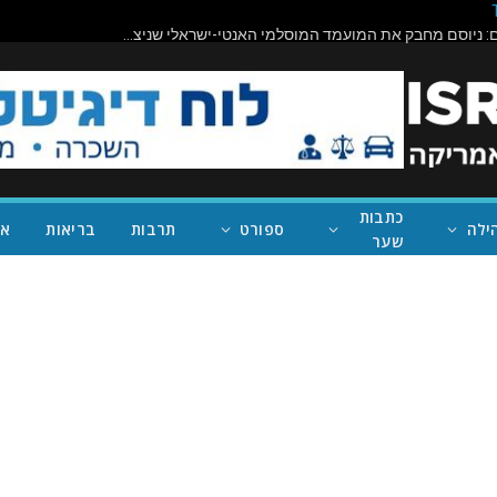
תיראו מופתעים: ניוסם מחבק את המועמד המוסלמי האנטי-ישראלי שניצח במישיגן; ככה נעצור את טראמפ
כתבות
ילה
ספורט
תרבות
בריאות
אי
שער