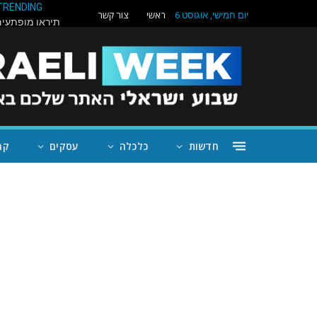
TRENDING
ראשי
צור קשר
יום חמישי, אוגוסט 6
חדשות
כלכלה
עסקים
קה