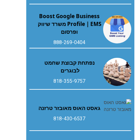
Boost Google Business
Profile | EMS משרד שיווק
ופרסום
888-269-0404
נפתחת קבוצת שחמט
לבוגרים
818-355-9757
גאסט‭ ‬האוס‭ ‬מאובזר‭ ‬טרזנה
818-430-6537