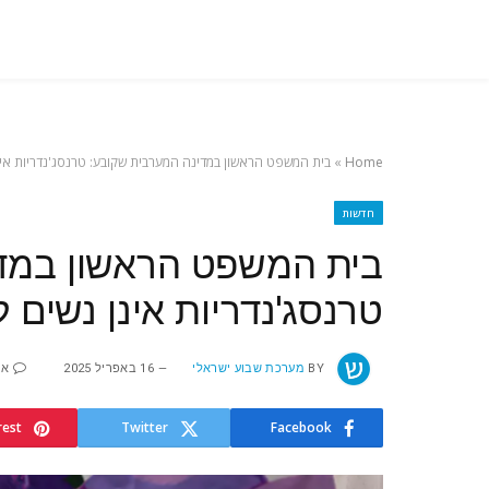
Home
»
בית המשפט הראשון במדינה המערבית שקובע: טרנסג'נדריות אינ
חדשות
בית המשפט הראשון במדי
טרנסג'נדריות אינן נשים ל
BY
מערכת שבוע ישראלי
16 באפריל 2025
אי
rest
Twitter
Facebook