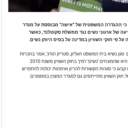
י כי ההגדרה המשפטית של "אישה" מבוססת על מגדר
יעה של ארגוני נשים נגד ממשלת סקוטלנד, כאשר
ל פי חוקי השוויון במדינה על בסיס היותן נשים.
גן נשיא בית המשפט העליון, פטריק הודג', אמר בהכרזת
פסק הדין: "ההחלטה הפה אחד של בית משפט זה היא שהמונחים 'נשים' ו'מין' בחוק השוויון משנת 2010
ם קבעו כי סוגיות הקשורות להריון ואימהות יכולות להתפרש
ל חוק השוויון מתייחסים גם למגדר המצוין במסמכים