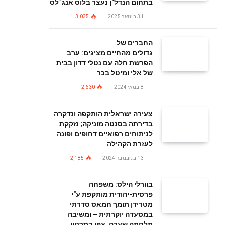
בתחום הנדל"ן נעצר בלוס אנג׳לס
31 בינואר 2025
3,035
החברים של
גדולים מהחיים מציגים: ערב
הפרשת חלה עם נטלי דדון בבית
של אלי ומיטל בכר
8 במאי 2024
2,630
צעירה ישראלית הותקפה ונדקרה
בדירתה בסנטה מוניקה; נזקקת
לניתוחים רפואיים דחופים ופונה
לעזרת הקהילה
13 בנובמבר 2024
2,185
בוורלי הילס: משפחה
פרסית-יהודית מותקפת ע"י
מטרידן תומך חמאס סדרתי
במסעדה יוקרתית – ומשיבה
מלחמה שערה. צפו בסרטון