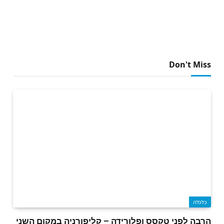
Don't Miss
כלכלה
הרבה לפני טקסס ופלורידה – קליפורניה במקום השני