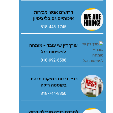
דרושים אנשי מכירות
איכותיים גם בלי ניסיון
818-448-1745
עורך דין שי עובד – מומחה
לפשיטות רגל
818-992-6588
בניין דירות במיקום מרהיב
בקוסטה ריקה
818-744-8860
לחברת בנייה מובילה דרוש