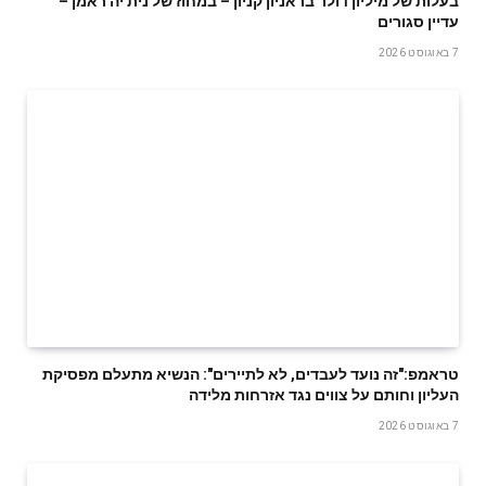
בעלות של מיליון דולר בראניון קניון – במחוז של נית'יה ראמן –
עדיין סגורים
7 באוגוסט 2026
טראמפ:"זה נועד לעבדים, לא לתיירים": הנשיא מתעלם מפסיקת
העליון וחותם על צווים נגד אזרחות מלידה
7 באוגוסט 2026