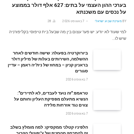
בערכי ההון העצמי על בתים: 627 אלף דולר בממוצע
על נכסים עם משכנתא
BY
מערכת שבוע ישראלי
7 באוגוסט 2026
28
למי שעוד לא יודע: יש פער עצום בין מה שבעל בית טיפוסי בקליפורניה
שיש לו…
ביורוקרטיה בפעולה: שישה חודשים לאחר
ההשלמה, השירותים בעלות של מיליון דולר
בראניון קניון – במחוז של נית'יה ראמן – עדיין
סגורים
7 באוגוסט 2026
טראמפ:"זה נועד לעבדים, לא לתיירים":
הנשיא מתעלם מפסיקת העליון וחותם על
צווים נגד אזרחות מלידה
7 באוגוסט 2026
הלפיניו קטלני ממקסיקו: למה מומלץ בשלב
זה להתרחק מהסניף של צ'יפוטלי הקרוב