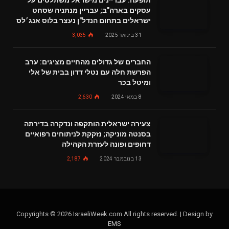
תופעה: עבריינים מישראל משתלטים על
עסקים בארה"ב; עבריין מנתניה שסחט
ישראלים בתחום הנדל"ן נעצר בלוס אנג׳לס
31 בינואר 2025
3,035
החברים של גדולים מהחיים מציגים: ערב
הפרשת חלה עם נטלי דדון בבית של אלי
ומיטל בכר
8 במאי 2024
2,630
צעירה ישראלית הותקפה ונדקרה בדירתה
בסנטה מוניקה; נזקקת לניתוחים רפואיים
דחופים ופונה לעזרת הקהילה
13 בנובמבר 2024
2,187
Copyrights © 2026 IsraeliWeek.com All rights reserved. | Design by
EMS