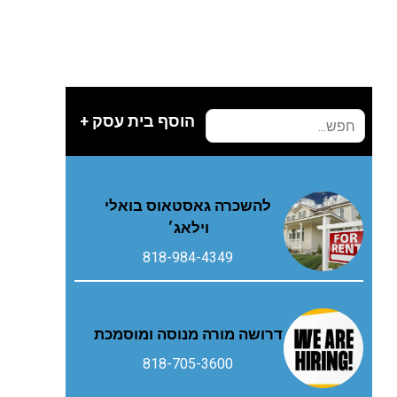
הוסף בית עסק +
להשכרה גאסטאוס בואלי
וילאג׳
818-984-4349
דרושה מורה מנוסה ומוסמכת
818-705-3600