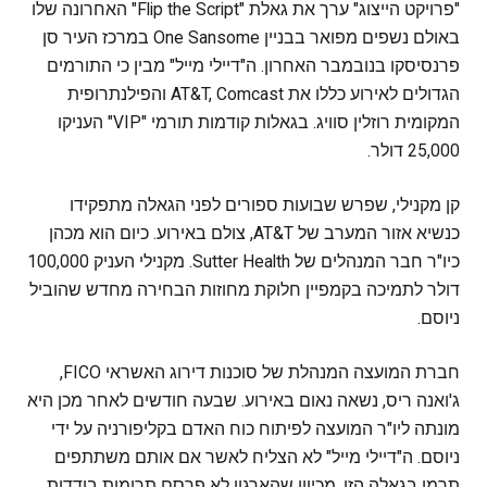
"פרויקט הייצוג" ערך את גאלת "Flip the Script" האחרונה שלו
באולם נשפים מפואר בבניין One Sansome במרכז העיר סן
פרנסיסקו בנובמבר האחרון. ה"דיילי מייל" מבין כי התורמים
הגדולים לאירוע כללו את AT&T, Comcast והפילנתרופית
המקומית רוזלין סוויג. בגאלות קודמות תורמי "VIP" העניקו
25,000 דולר.
קן מקנילי, שפרש שבועות ספורים לפני הגאלה מתפקידו
כנשיא אזור המערב של AT&T, צולם באירוע. כיום הוא מכהן
כיו"ר חבר המנהלים של Sutter Health. מקנילי העניק 100,000
דולר לתמיכה בקמפיין חלוקת מחוזות הבחירה מחדש שהוביל
ניוסם.
חברת המועצה המנהלת של סוכנות דירוג האשראי FICO,
ג'ואנה ריס, נשאה נאום באירוע. שבעה חודשים לאחר מכן היא
מונתה ליו"ר המועצה לפיתוח כוח האדם בקליפורניה על ידי
ניוסם. ה"דיילי מייל" לא הצליח לאשר אם אותם משתתפים
תרמו בגאלה הזו, מכיוון שהארגון לא פרסם תרומות בודדות.