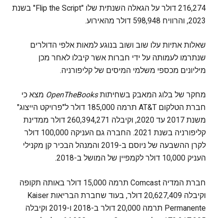
216,274 דולר על הגאלה השנתית שלו "Flip the Script" בשנת
2023, והרוויח 598,948 דולר מהאירוע.
שאלות אתיות עלו שוב ושוב בנוגע למאות אלפי הדולרים
שנתרמו לעמותה על ידי חברות אשר קיבלו לאחר מכן
מיליונים מכספי משלמי המיסים של קליפורניה.
מחקר של בלוג המאבק בשחיתות
OpenTheBooks
מצא כי
חברת הטלקום AT&T תרמה 185,000 דולר ל"פרויקט הייצוג"
משנת 2017 עד 2020, וקיבלה 260,394,271 דולר ממדינת
קליפורניה בשנת 2021. החברה גם העניקה 100,000 דולר
לקרן ההשבעה של ניוסם ב-2019 והמנהל הבכיר קן מקנילי
העניק 10,000 דולר לקמפיין של המושל ב-2018.
חברת המדיה Comcast תרמה 15,000 דולר באותה תקופה
וקיבלה 20,627,409 דולר, בעוד שחברת הבריאות Kaiser
Permanente תרמה 20,000 דולר ב-2018 ו-2019 וקיבלה