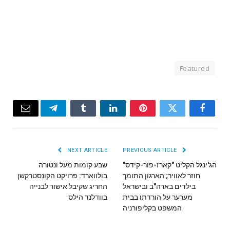
Featured
Email
Telegram
Tumblr
LinkedIn
Pinterest
Twitter
Facebook
NEXT ARTICLE
PREVIOUS ARTICLE
הג'ינגל הקליט "קארז-פור-קידס"
שבע קומות מעל ונטורה
חוזר לאוויר; הארגון התומך
בולווארד: פרויקט הקונסטרקשן
בילדים בארה"ב ובישראל
החריג שקיבל אישור לבנייה
מערער על הורדתו בבית
בוודלנד הילס
המשפט בקליפורניה