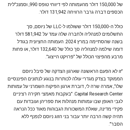
של 150,000 דולר מהעמותה לפי דיווחי טופס 990, וסמנכ"לית
הכספים דברה גרבר הרוויחה 131,942 דולר.
כולל ה-150,000 דולר ששולמו ל-LLC של ניוסם, סך
התשלומים למנהליה ולחברה שלה עמד על 581,942 דולר
בשנה שהסתיימה במרץ 2024. העמותה החציונית בגודל
דומה שילמה למנהליה סך כולל של 132,640 דולר, או פחות
מרבע מהפיצוי הכולל של "פרויקט הייצוג".
"זו לא הפעם הראשונה שארגון הצדקה של סיבל ניוסם
הממוקד בצדק מגדרי עולה לכותרות בנוגע לנתונים הפיננסיים
שלו", אמרה שרה לי, דוברת ארגון הפיקוח השמרני על עמותות
Capital Research Center. "בעקבות מאמצי חקירה רציניים
לגבי האופן שבו עמותות מנהלות את ספריהן ועובדות עם
פקידי מדינה, שאלת המשכורות הגבוהות מאוד ככל הנראה
תהיה קשה הרבה יותר עבור בני הזוג ניוסם לנפנף ללא
הסבר".