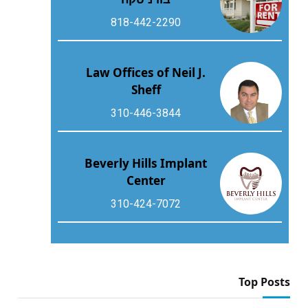
818-442-2290
Law Offices of Neil J.
Sheff
310-446-3844
Beverly Hills Implant
Center
310-424-7072
Top Posts