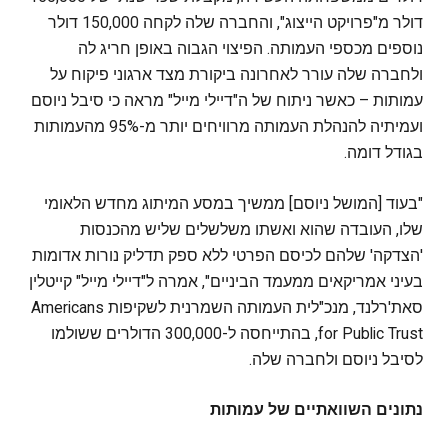
דולר מ"פרויקט הייצוג", והחברה שלה לקחה 150,000 דולר
נוספים מכספי העמותה. הפיצוי הגבוה באופן חריג לה
ולחברה שלה עורר לאחרונה ביקורת מצד ארגוני פיקוח על
עמותות – כאשר ניתוח של ה"דיילי מייל" מראה כי סיבל ניוסם
ועמיתיה להנהלת העמותה מרוויחים יותר מ-95% מהעמותות
בגודל דומה.
"בעוד [המושל ניוסם] ממשיך במסע המיתוג מחדש הלאומי
שלו, העובדה שהוא ואשתו משלשלים שליש מהכנסות
'הצדקה' שלהם לכיסם הפרטי ללא ספק תדליק נורות אדומות
בעיני אמריקאים ממעמד הביניים", אמרה ל"דיילי מייל" קייטלין
סאת'רלנד, מנכ"לית העמותה השמרנית לשקיפות Americans
for Public Trust, בהתייחסה ל-300,000 הדולרים ששולמו
לסיבל ניוסם ולחברה שלה.
נתונים השוואתיים של עמותות