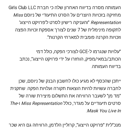
העמותה מסרה בדיווח האחרון שלה כי חברת Girls Club LLC
מחזיקה בזכויות היוצרים על הסרט התיעודי של ניוסם
Miss
Representation
"והעניקה רישיון לסרט ל'פרויקט הייצוג'
לתקופה מינימלית של 7 שנים לצורך אספקת זכויות הפצה
וזכויות הקרנה פומבית למארחי הקרנות".
"עלויות שנגרמו ל-GCE לצורכי הפקה, כולל דמי
הכותב/במאי/מפיק, הוחזרו על ידי פרויקט הייצוג", נכתב
בדיווח העמותה.
ייתכן שהכסף לא מגיע כולו לחשבון הבנק של ניוסם, שכן
לחברה עשויות להיות הוצאות תקורה ועלויות הפקה. שחקנית
"מד מן" לשעבר הרוויחה את התשלום מיצירת שורה של
סרטים תיעודיים על מגדר, כולל
Miss Representation
ו-
The
.
Mask You Live In
מנכ"לית "פרויקט הייצוג", קרוליין הלדמן, הרוויחה גם היא שכר