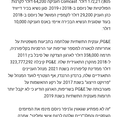
172,217,805 דולר. Comcast העניקה 64,200 דולר לקרנות
הפוליטיות של ניוסם ב-2018 ו-2019. סגן נשיא בכיר דייוויד
כהן העניק 29,200 דולר לקמפיין המושל של ניוסם ב-2018
בעוד שסגנית הנשיא הבכירה איימי באנס העניקה 10,000
דולר.
PG&E, ענקית התשתיות שנלחמה בתביעות משפטיות על
אחריותה לכאורה למספר שריפות יער הרסניות בקליפורניה,
תרמה 358,000 דולר לארגון הצדקה של סיבל בין 2011
ל-2018 מהקרן התאגידית שלה. PG&E קיבלה 323,777,292
דולר ממדינת קליפורניה בשנת 2021. מנהל העניינים
התאגידיים שלה, ברנדון הרננדז, אף הצטרף לוועד המנהל של
"פרויקט הייצוג" בשנת 2017. על רקע ההאשמות על
מעורבותה של PG&E בשריפות, הארגון הודיע כי לא יקבל יותר
תרומות מענקית התשתיות בשנת 2019.
"זה לא מפתיע שגאווין וג'ניפר ניוסם מינפו את המיזמים
העסקיים והמלכ"ריים שלהם לרווח אישי ופוליטי", אמרה