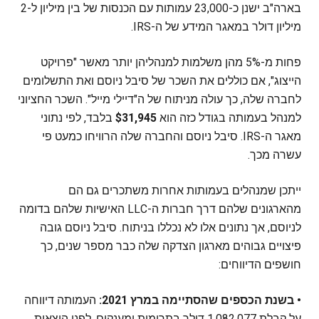
בארה"ב ישנן כ-23,000 עמותות עם הכנסות של בין מיליון ל-2
מיליון דולר במאגר המידע של ה-IRS.
פחות מ-5% מהן משלמות למנהליהן יותר מאשר "פרויקט
הייצוג", אם כוללים את השכר של סיבל ניוסם ואת התשלומים
לחברה שלה, כך עולה מניתוח של ה"דיילי מייל". השכר החציוני
למנהל בעמותה בגודל כזה הוא
$31,945
בלבד, לפי נתוני
מאגר ה-IRS. סיבל ניוסם והחברה שלה הרוויחו כמעט פי
עשרה מכך.
ייתכן שמנהלים בעמותות אחרות משתכרים גם הם
מהארגונים שלהם דרך חברות ה-LLC האישיות שלהם בדומה
לניוסם, אך נתונים אלו לא נכללו בניתוח. סיבל ניוסם גובה
פיצויים גבוהים מארגון הצדקה שלה כבר מספר שנים, כך
חושפים הדיווחים:
• בשנת הכספים שהסתיימה במרץ 2021:
העמותה דיווחה
על קבלת 1,082,077 דולר בתרומות ומענקים, לפני הוצאות