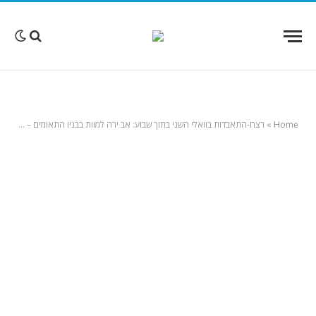
Home
»
רצח-התאבדות בוואלי השני בתוך שבוע: אב ירה למוות בבניו התאומים – וכיוון את הנשק אל עצמו