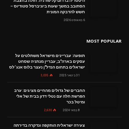
היסטריה בדרום קליפורניה: חולה בחצבת
הסתובב במשך שעות ביוניברסל סטודיוס –
חשש להדבקה המונית
6 באוגוסט 2026
MOST POPULAR
תופעה: עבריינים מישראל משתלטים על
עסקים בארה"ב; עבריין מנתניה שסחט
ישראלים בתחום הנדל"ן נעצר בלוס אנג׳לס
31 בינואר 2025
3,035
החברים של גדולים מהחיים מציגים: ערב
הפרשת חלה עם נטלי דדון בבית של אלי
ומיטל בכר
8 במאי 2024
2,630
צעירה ישראלית הותקפה ונדקרה בדירתה