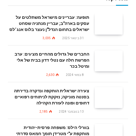
תופעה: עבריינים מישראל משתלטים על
עסקים בארה"ב; עבריין מנתניה שסחט
ישראלים בתחום הנדל"ן נעצר בלוס אנג׳לס
31 בינואר 2025
3,035
החברים של גדולים מהחיים מציגים: ערב
הפרשת חלה עם נטלי דדון בבית של אלי
ומיטל בכר
8 במאי 2024
2,630
צעירה ישראלית הותקפה ונדקרה בדירתה
בסנטה מוניקה; נזקקת לניתוחים רפואיים
דחופים ופונה לעזרת הקהילה
13 בנובמבר 2024
2,185
בוורלי הילס: משפחה פרסית-יהודית
מותקפת ע"י מטרידן תומך חמאס סדרתי