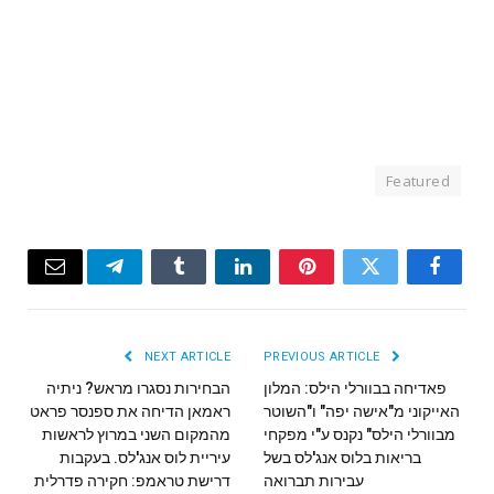
Featured
Email
Telegram
Tumblr
LinkedIn
Pinterest
Twitter
Facebook
NEXT ARTICLE
PREVIOUS ARTICLE
פאדיחה בבוורלי הילס: המלון
הבחירות נסגרו מראש? ניתיה
האייקוני מ"אישה יפה" ו"השוטר
ראמאן הדיחה את ספנסר פראט
מבוורלי הילס" נקנס ע"י מפקחי
מהמקום השני במרוץ לראשות
בריאות בלוס אנג'לס בשל
עיריית לוס אנג'לס. בעקבות
עבירות תברואה
דרישת טראמפ: חקירה פדרלית