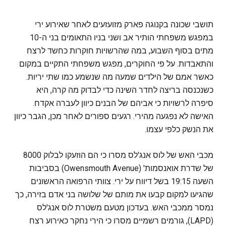
תושבי שכונה בקנוגה פארק מזועזעים לאחר שאירוע ירי
במפגש משפחתי הותיר אב ושני בניו התאומים בני ה-10
מתים בסוף השבוע, במה שהרשויות חוקרות כחשד לרצח
והתאבדות. על פי החוקרים, מפגש משפחתי התקיים במקום
כאשר אמם של הילדים שמעה מה שנשמע כמו שתי יריות.
כשנכנסה בריצה לחדר השינה כדי לבדוק מה קרה, היא
סיפרה לרשויות כי אביהם של הבנים כיוון לעברה אקדח.
האישה לא נפגעה מהירי. רגעים ספורים לאחר מכן, הגבר כיוון
את הנשק כלפי עצמו.
מכבי האש של לוס אנג'לס מסרו כי הם הוזעקו לבלוק 8000
של שדרת אואנסמות' (Owensmouth Avenue) בסביבות
השעה 19:15 בשל דיווח על ירי. צוותי הרפואה הראשונים
שהגיעו למקום קבעו את מותם של שלושה בני אדם בזירה, כך
נמסר ממכבי האש. בעדכון מטעם משטרת לוס אנג'לס
(LAPD), גורמים רשמיים מסרו כי הירי נחקר כאירוע רצח