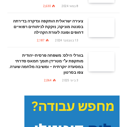
8 במאי 2024
2,630
צעירה ישראלית הותקפה ונדקרה בדירתה
בסנטה מוניקה; נזקקת לניתוחים רפואיים
דחופים ופונה לעזרת הקהילה
13 בנובמבר 2024
2,187
בוורלי הילס: משפחה פרסית-יהודית
מותקפת ע"י מטרידן תומך חמאס סדרתי
במסעדה יוקרתית – ומשיבה מלחמה שערה.
צפו בסרטון
3 ביוני 2025
2,064