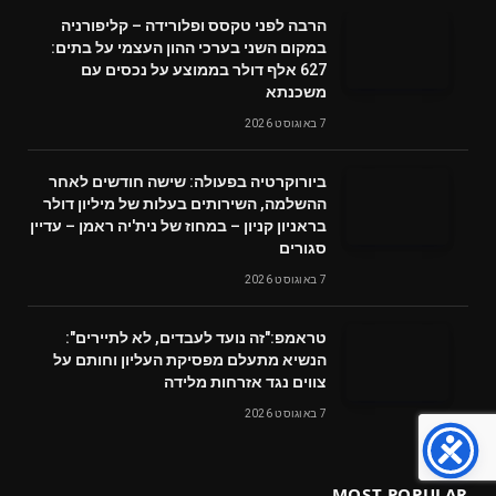
הרבה לפני טקסס ופלורידה – קליפורניה
במקום השני בערכי ההון העצמי על בתים:
627 אלף דולר בממוצע על נכסים עם
משכנתא
7 באוגוסט 2026
ביורוקרטיה בפעולה: שישה חודשים לאחר
ההשלמה, השירותים בעלות של מיליון דולר
בראניון קניון – במחוז של נית'יה ראמן – עדיין
סגורים
7 באוגוסט 2026
טראמפ:"זה נועד לעבדים, לא לתיירים":
הנשיא מתעלם מפסיקת העליון וחותם על
צווים נגד אזרחות מלידה
7 באוגוסט 2026
MOST POPULAR