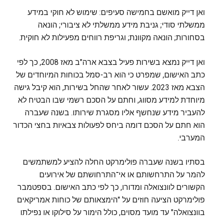
ואן דייק מואשם בחמישה סעיפים: שימוש לא חוקי במידע
ממשלתי סודי; גניבת מידע ממשלתי לא ציבורי; הונאה
בסחורות; הונאה מקוונת; וגריפת רווחים מפעילות לא חוקית.
ואן דייק נמצא בשירות פעיל בצבא ארה"ב מאז 2008, כך לפי
כתב האישום, שמפרט כי הוא רב-סמל בכוחות המיוחדים של
הצבא מאז 2023. עשור לאחר שהחל בשירות, הוא קיבל גישה
מיוחדת למידע מסווג, וחתם על הסכם רשמי שבו הבטיח לא
להעביר מידע שנחשף אליו מסגרת שירותו. בשנה שעברה
הוא חתם על הסכם דומה ביחס לפעולות צבאיות בחצי הכדור
המערבי.
בסתיו בשנה שעברה פולימרקט החלה להציע למשתמשים
להמר על התרחשותם או אי־התרחושתם של אירועים
הקשורים לוונצואלה ומדורו, כך לפי כתב האישום. בספטמבר
פולימרקט הציעה חוזים על "הימצאותם של כוחות אמריקאים
בוונצואלה" עד מועד מסוים, כולל הימור על סילוקו או נפילתו