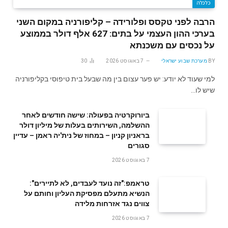
כלכלה
הרבה לפני טקסס ופלורידה – קליפורניה במקום השני
בערכי ההון העצמי על בתים: 627 אלף דולר בממוצע
על נכסים עם משכנתא
BY
מערכת שבוע ישראלי
7 באוגוסט 2026
30
למי שעוד לא יודע: יש פער עצום בין מה שבעל בית טיפוסי בקליפורניה
שיש לו…
ביורוקרטיה בפעולה: שישה חודשים לאחר
ההשלמה, השירותים בעלות של מיליון דולר
בראניון קניון – במחוז של נית'יה ראמן – עדיין
סגורים
7 באוגוסט 2026
טראמפ:"זה נועד לעבדים, לא לתיירים":
הנשיא מתעלם מפסיקת העליון וחותם על
צווים נגד אזרחות מלידה
7 באוגוסט 2026