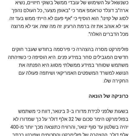
כשנשאל על השימוש של עובדי ממשל בשוקי חיזויים, נשיא
ארה"ב דונלד טראמפ אמר כי "באופן מצער, כל העולם נהפך
לסוג של קזינו". הוא הוסיף כי "אף פעם לא הייתי ממש בעד זה.
אני לא אוהב את זה ברמת הרעיון. זה מה שזה. אני לא מרוצה
מכל הדברים האלה".
פולימרקט מסרה בהצהרה כי פירסמה בחודש שעבר חוקים
חדשים המגבילים סחר במידע פנים. היא הוסיפה כי כשזיהתה
משתמש שסוחר במידע ממשלתי מסווג היא הפנתה את
הנושא למשרד המשפטים האמריקאי ושיתפה פעולה עם
החקירה שלו.
כרוניקה של הונאה
בשעות שלפני לכידת מדורו ב-3 בינואר, דווח כי משתמש
בפולימרקט הימר סכום של 32 אלף דולר על כך שמדורו לא
יהיה בשלטון עד סוף ינואר, והרוויח כתוצאה מכך יותר מ-400
אלף דולר. ההצהרה של פולימרקט והסכומים שפורטו בכתב