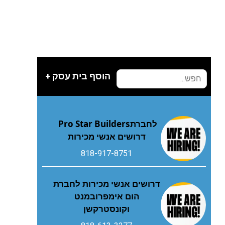
הוסף בית עסק +
לחברת‭ ‬Pro Star Builders‭
‬דרושים‭ ‬אנשי‭ ‬מכירות
818-917-8751
דרושים אנשי מכירות לחברת
הום אימפרובמנט
וקונסטרקשן