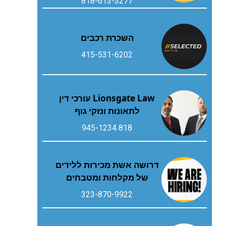
818-613-3277
השכרת רכבים
415-531-6202
Lionsgate Law עורכי דין
לתאונות ונזקי גוף
818 945-1234
דרושה אשת מכירות ללידים
של מקלחות ומטבחים
323-870-9922