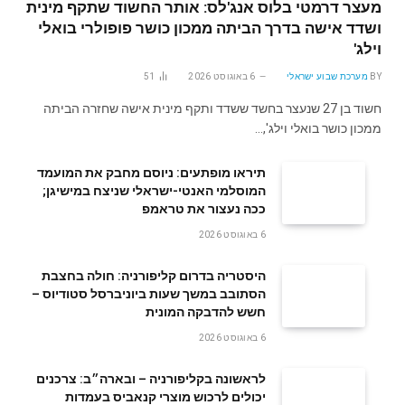
מעצר דרמטי בלוס אנג'לס: אותר החשוד שתקף מינית
ושדד אישה בדרך הביתה ממכון כושר פופולרי בואלי
וילג'
BY
מערכת שבוע ישראלי
6 באוגוסט 2026
51
חשוד בן 27 שנעצר בחשד ששדד ותקף מינית אישה שחזרה הביתה
ממכון כושר בואלי וילג',…
תיראו מופתעים: ניוסם מחבק את המועמד
המוסלמי האנטי-ישראלי שניצח במישיגן;
ככה נעצור את טראמפ
6 באוגוסט 2026
היסטריה בדרום קליפורניה: חולה בחצבת
הסתובב במשך שעות ביוניברסל סטודיוס –
חשש להדבקה המונית
6 באוגוסט 2026
לראשונה בקליפורניה – ובארה״ב: צרכנים
יכולים לרכוש מוצרי קנאביס בעמדות