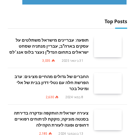
Top Posts
תופעה: עבריינים מישראל משתלטים על
עסקים בארה"ב; עבריין מנתניה שסחט
ישראלים בתחום הנדל"ן נעצר בלוס אנג׳לס
31 בינואר 2025
3,035
החברים של גדולים מהחיים מציגים: ערב
הפרשת חלה עם נטלי דדון בבית של אלי
ומיטל בכר
8 במאי 2024
2,630
צעירה ישראלית הותקפה ונדקרה בדירתה
בסנטה מוניקה; נזקקת לניתוחים רפואיים
דחופים ופונה לעזרת הקהילה
13 בנובמבר 2024
2,185