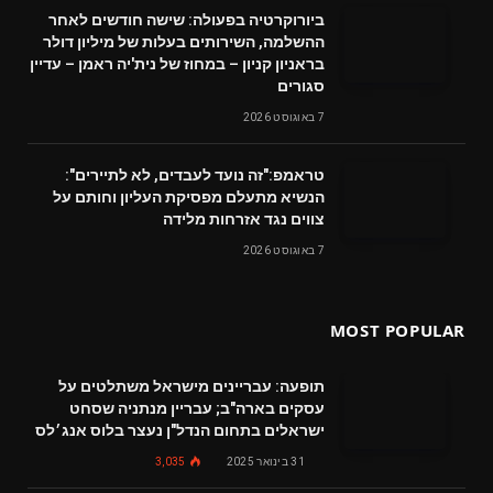
ביורוקרטיה בפעולה: שישה חודשים לאחר
ההשלמה, השירותים בעלות של מיליון דולר
בראניון קניון – במחוז של נית'יה ראמן – עדיין
סגורים
7 באוגוסט 2026
טראמפ:"זה נועד לעבדים, לא לתיירים":
הנשיא מתעלם מפסיקת העליון וחותם על
צווים נגד אזרחות מלידה
7 באוגוסט 2026
MOST POPULAR
תופעה: עבריינים מישראל משתלטים על
עסקים בארה"ב; עבריין מנתניה שסחט
ישראלים בתחום הנדל"ן נעצר בלוס אנג׳לס
31 בינואר 2025
3,035