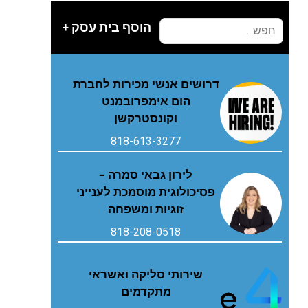
הוסף בית עסק +
דרושים אנשי מכירות לחברת
הום אימפרובמנט
וקונסטרקשן
818-613-3277
לירון גבאי סמרה –
פסיכולוגית מוסמכת לענייני
זוגיות ומשפחה
818-208-0518
שירותי סליקה ואשראי
מתקדמים