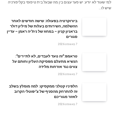
למי שעוד לא יודע: יש פער עצום בין מה שבעל בית טיפוסי בקליפורניה
שיש לו…
ביורוקרטיה בפעולה: שישה חודשים לאחר
ההשלמה, השירותים בעלות של מיליון דולר
בראניון קניון – במחוז של נית'יה ראמן – עדיין
סגורים
7 באוגוסט 2026
טראמפ:"זה נועד לעבדים, לא לתיירים":
הנשיא מתעלם מפסיקת העליון וחותם על
צווים נגד אזרחות מלידה
7 באוגוסט 2026
הלפיניו קטלני ממקסיקו: למה מומלץ בשלב
זה להתרחק מהסניף של צ'יפוטלי הקרוב
לאזור מגוריכם
7 באוגוסט 2026