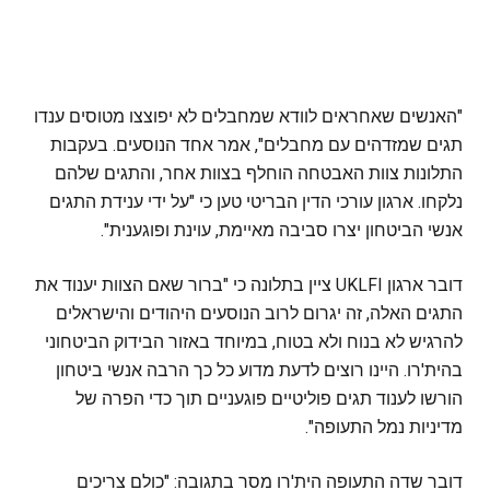
"האנשים שאחראים לוודא שמחבלים לא יפוצצו מטוסים ענדו
תגים שמזדהים עם מחבלים", אמר אחד הנוסעים. בעקבות
התלונות צוות האבטחה הוחלף בצוות אחר, והתגים שלהם
נלקחו. ארגון עורכי הדין הבריטי טען כי "על ידי ענידת התגים
אנשי הביטחון יצרו סביבה מאיימת, עוינת ופוגענית".
דובר ארגון UKLFI ציין בתלונה כי "ברור שאם הצוות יענוד את
התגים האלה, זה יגרום לרוב הנוסעים היהודים והישראלים
להרגיש לא בנוח ולא בטוח, במיוחד באזור הבידוק הביטחוני
בהית'רו. היינו רוצים לדעת מדוע כל כך הרבה אנשי ביטחון
הורשו לענוד תגים פוליטיים פוגעניים תוך כדי הפרה של
מדיניות נמל התעופה".
דובר שדה התעופה הית'רו מסר בתגובה: "כולם צריכים