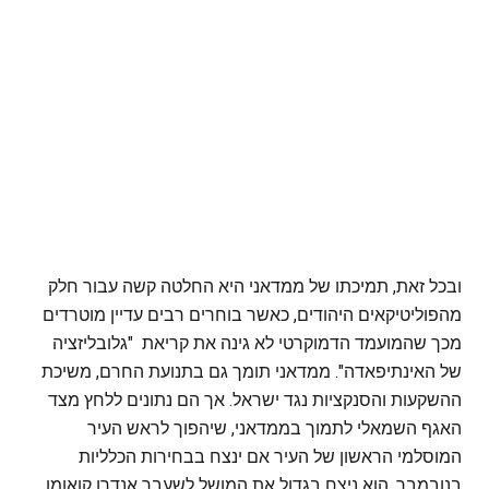
ובכל זאת, תמיכתו של ממדאני היא החלטה קשה עבור חלק
מהפוליטיקאים היהודים, כאשר בוחרים רבים עדיין מוטרדים
מכך שהמועמד הדמוקרטי לא גינה את קריאת "גלובליזציה
של האינתיפאדה". ממדאני תומך גם בתנועת החרם, משיכת
ההשקעות והסנקציות נגד ישראל. אך הם נתונים ללחץ מצד
האגף השמאלי לתמוך בממדאני, שיהפוך לראש העיר
המוסלמי הראשון של העיר אם ינצח בבחירות הכלליות
בנובמבר. הוא ניצח בגדול את המושל לשעבר אנדרו קואומו