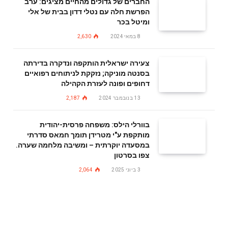
החברים של גדולים מהחיים מציגים: ערב
הפרשת חלה עם נטלי דדון בבית של אלי
ומיטל בכר
8 במאי 2024
2,630
צעירה ישראלית הותקפה ונדקרה בדירתה
בסנטה מוניקה; נזקקת לניתוחים רפואיים
דחופים ופונה לעזרת הקהילה
13 בנובמבר 2024
2,187
בוורלי הילס: משפחה פרסית-יהודית
מותקפת ע"י מטרידן תומך חמאס סדרתי
במסעדה יוקרתית – ומשיבה מלחמה שערה.
צפו בסרטון
3 ביוני 2025
2,064