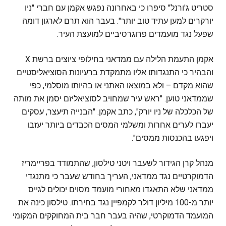
סטריט ג'ורנל" סיפרו כי באחרונה נפגש אקמן עם חברי "ניו
יורקרים למען עתיד טוב יותר". בעבר הוא תרם לארגון דומה
שפעל נגד מועמדים פרוגרסיביים למועצת העיר.
אקמן התעמת הלילה עם ממדאני בחילופי ציוצים ברשת X
והבהיר כי התנגדותו אליו מתמקדת ברעיונות הסוציאליסטיים
שהוא מקדם – ולא במוצאו האתני או בהיותו מוסלמי, כפי
שממדאני טוען. "ראש עיר שמחויב לסוציאליזם יסמן את מותה
של הכלכלה של ניו יורק", כתב אקמן. "הבנייה תיעצר, עסקים
יעברו לערים אחרות ומשלמי המסים הכבדים ביותר יעזבו
ויפגעו בהכנסות ממסים".
מנהל קרן הגידור לשעבר ויטני טילסון, שהתמודד בפריימריז
הדמוקרטיים נגד ממדאני, העריך בחודש שעבר כי מתנגדי
ממדאני שלא התאגדו מאחורי מועמד מסוים יכולים לגייס
יותר מ-100 מיליון דולר לקמפיין נגד בחירתו. טילסון כינה את
המועמד הדמוקרטי, שהיה בעבר חבר בית המחוקקים המקומי