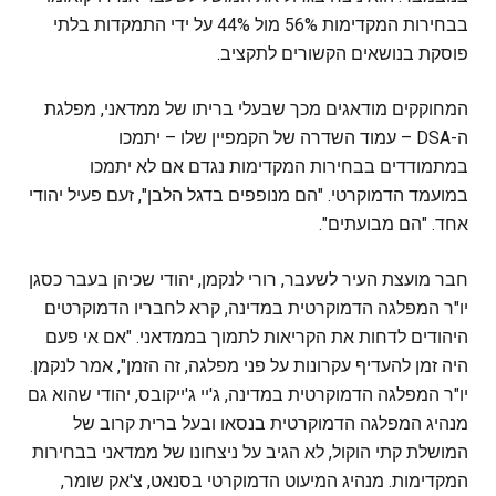
בבחירות המקדימות 56% מול 44% על ידי התמקדות בלתי
פוסקת בנושאים הקשורים לתקציב.
המחוקקים מודאגים מכך שבעלי בריתו של ממדאני, מפלגת
ה-DSA – עמוד השדרה של הקמפיין שלו – יתמכו
במתמודדים בבחירות המקדימות נגדם אם לא יתמכו
במועמד הדמוקרטי. "הם מנופפים בדגל הלבן", זעם פעיל יהודי
אחד. "הם מבועתים".
חבר מועצת העיר לשעבר, רורי לנקמן, יהודי שכיהן בעבר כסגן
יו"ר המפלגה הדמוקרטית במדינה, קרא לחבריו הדמוקרטים
היהודים לדחות את הקריאות לתמוך בממדאני. "אם אי פעם
היה זמן להעדיף עקרונות על פני מפלגה, זה הזמן", אמר לנקמן.
יו"ר המפלגה הדמוקרטית במדינה, ג'יי ג'ייקובס, יהודי שהוא גם
מנהיג המפלגה הדמוקרטית בנסאו ובעל ברית קרוב של
המושלת קתי הוקול, לא הגיב על ניצחונו של ממדאני בבחירות
המקדימות. מנהיג המיעוט הדמוקרטי בסנאט, צ'אק שומר,