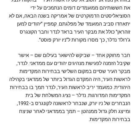
את חששותיהם ממועמדים דומים הנתמכים על ידי
הסוציאליסטים הדמוקרטים של אמריקה בשנה הבאה, אם לא
יתאחדו סביב המועמד של מפלגתם. קמפיין "יהודים למען
זוהראן" כולל את מבקר העיר בראד לנדר וחבר הקונגרס
ג'רולד נדלר, כך מסרו מקורות ל"ניו יורק פוסט".
חבר מחוקק אחד – שביקש להישאר בעילום שם – אישר
שקיבל הזמנה לפגישת מנהיגים יהודים עם ממדאני. לנדר,
מבקר העיר שסיים במקום השלישי בבחירות המקדימות
לראשות העיר, היה המקדם הגדול ביותר של ממדאני בקהילה
היהודית. כמועמד יריב לראשות העיר, לנדר תמך בו בבחירות
המקדימות המדורגות. נדלר – נציג המשלחת של בית
הנבחרים של ניו יורק, שנבחר לראשונה לקונגרס ב-1992,
ומייצג חלק גדול ממנהטן – תמך בממדאני לאחר שניצח
בבחירות המקדימות.