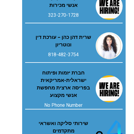
אנשי מכירות
323-270-1728
שרית דהן כהן – עורכת דין
ונוטריון
818-482-3754
חברת יזמות ופיתוח
ישראלית-אמריקאית
בפריסה ארצית מחפשת
אנשי מקצוע
No Phone Number
שירותי סליקה ואשראי
מתקדמים