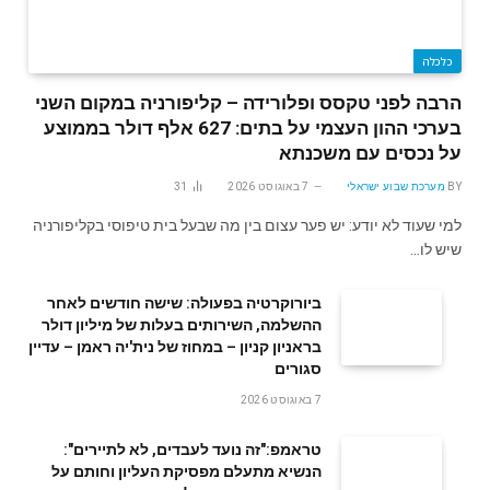
כלכלה
הרבה לפני טקסס ופלורידה – קליפורניה במקום השני
בערכי ההון העצמי על בתים: 627 אלף דולר בממוצע
על נכסים עם משכנתא
BY
מערכת שבוע ישראלי
7 באוגוסט 2026
31
למי שעוד לא יודע: יש פער עצום בין מה שבעל בית טיפוסי בקליפורניה
שיש לו…
ביורוקרטיה בפעולה: שישה חודשים לאחר
ההשלמה, השירותים בעלות של מיליון דולר
בראניון קניון – במחוז של נית'יה ראמן – עדיין
סגורים
7 באוגוסט 2026
טראמפ:"זה נועד לעבדים, לא לתיירים":
הנשיא מתעלם מפסיקת העליון וחותם על