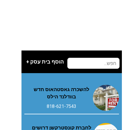
הוסף בית עסק +
להשכרה גאסטהאוס חדש
בוודלנד הילס
818-621-7543
לחברת קונסטרקשן דרושים