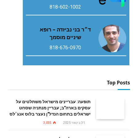
818-602-1002
ד״ר בני נביזדה – רופא
שיניים מוסמך
818-676-0970
Top Posts
תופעה: עבריינים מישראל משתלטים על
עסקים בארה"ב; עבריין מנתניה שסחט
ישראלים בתחום הנדל"ן נעצר בלוס אנג׳לס
31 בינואר 2025
3,035