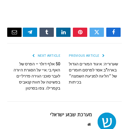
Email
Telegram
Tumblr
LinkedIn
Pinterest
Twitter
Facebook
NEXT ARTICLE
PREVIOUS ARTICLE
שערוריה: איגוד המורים הגדול
50 אלף דולר – הפרס של
בארה"ב אסר לפרסם חומרים
האף.בי.איי על הסגרת היורה
של ״הליגה למניעת השמצה״
לעבר סוכני הגירה פדרליים
בכיתות
בפשיטה על חוות קנאביס
בקמרילו. צפו בסרטון
מערכת שבוע ישראלי
Website