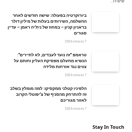
שיש לו…
ביורוקרטיה בפעולה: שישה חודשים לאחר
ההשלמה, השירותים בעלות של מיליון דולר
בראניון קניון – במחוז של נית'יה ראמן – עדיין
סגורים
7 באוגוסט 2026
טראמפ:"זה נועד לעבדים, לא לתיירים":
הנשיא מתעלם מפסיקת העליון וחותם על
צווים נגד אזרחות מלידה
7 באוגוסט 2026
הלפיניו קטלני ממקסיקו: למה מומלץ בשלב
זה להתרחק מהסניף של צ'יפוטלי הקרוב
לאזור מגוריכם
7 באוגוסט 2026
Stay In Touch