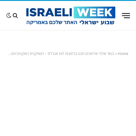
Home
»
בעוד אלפי איראנים חגגו ברחובות לוס אנג’לס – השחקנית האקטיביסטית נאמה נגד המלחמה וטראמפ ונזכרה בימים שעודדה את צפון וייטנאם