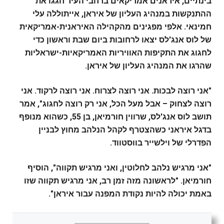
בינתיים, איראנים אמריקאים ברחבי העיר חגגו את
ההתנקשות במנהיג העליון של איראן, אייתוללה עלי
חמינאי.
אלפי מפגינים מהקהילה האיראנית-אמריקאית
של לוס אנג'לס יצאו לרחובות ביום שבת וראשון כדי
לחגוג את התקיפות האוויריות האמריקאיות-ישראליות
שהרגו את המנהיג העליון של איראן.
"אני רוצה לבכות. אני רוצה לצרוח. אני רוצה לרקוד. אני
רוצה לצחוק – אבל מעל הכל, אני רק רוצה לחגוג", אמר
תושב לוס אנג'לס, שרווין חורמיאן, בן 55, כשהוא מנופף
בדגל איראני כשהצטרף לקהל הנלהב מחוץ לבניין
הפדרלי של וילשייר בווסטווד.
"אני מרגיש נלהב לחלוטין, ואני מרגיש תקווה", הוסיף
חורמיאן. "לראשונה מזה זמן רב, אני מרגיש תקווה שזו
באמת יכולה להיות נקודת המפנה עבור איראן".