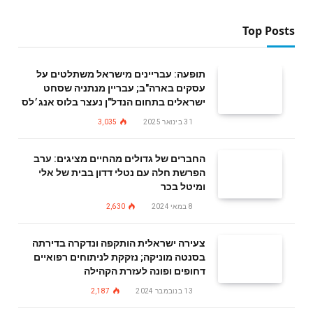
Top Posts
תופעה: עבריינים מישראל משתלטים על
עסקים בארה"ב; עבריין מנתניה שסחט
ישראלים בתחום הנדל"ן נעצר בלוס אנג׳לס
31 בינואר 2025
3,035
החברים של גדולים מהחיים מציגים: ערב
הפרשת חלה עם נטלי דדון בבית של אלי
ומיטל בכר
8 במאי 2024
2,630
צעירה ישראלית הותקפה ונדקרה בדירתה
בסנטה מוניקה; נזקקת לניתוחים רפואיים
דחופים ופונה לעזרת הקהילה
13 בנובמבר 2024
2,187