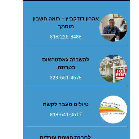
אהרון דודקביץ – רואה חשבון
מוסמך
818-225-8488
להשכרה גאסטהאוס
בטרזנה
323-651-4678
טיולים מעבר לקשת
818-641-0617
לחברת השמת עובדים