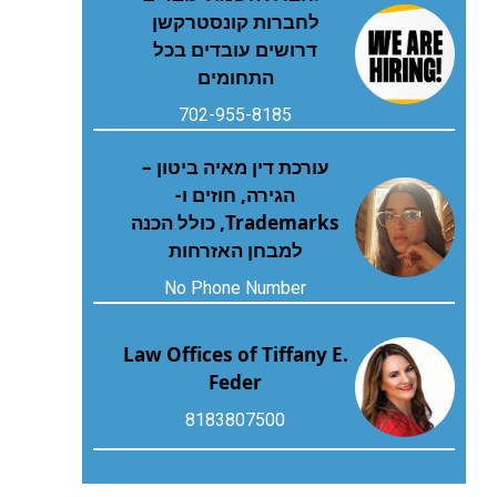
לחברות קונסטרקשן
דרושים עובדים בכל
התחומים
702-955-8185
עורכת דין מאיה ביטון –
הגירה, חוזים ו-
Trademarks, כולל הכנה
למבחן האזרחות
No Phone Number
Law Offices of Tiffany E.
Feder
8183807500