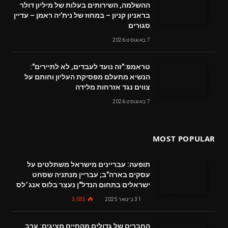
ההשלמה, השירותים בעלות של מיליון דולר
בראניון קניון – במחוז של נית'יה ראמן – עדיין
סגורים
7 באוגוסט 2026
טראמפ:"זה נועד לעבדים, לא לתיירים":
הנשיא מתעלם מפסיקת העליון וחותם על
צווים נגד אזרחות מלידה
7 באוגוסט 2026
MOST POPULAR
תופעה: עבריינים מישראל משתלטים על
עסקים בארה"ב; עבריין מנתניה שסחט
ישראלים בתחום הנדל"ן נעצר בלוס אנג׳לס
31 בינואר 2025
3,035
החברים של גדולים מהחיים מציגים: ערב