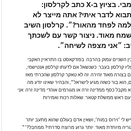
האקבי בחר להגיב ישירות ובפומבי. בציוץ ב-X כתב לקרלסון:
בוא לדבר איתי? אתה מייצר לא
למה לפחד מהאור?״. קרלסון השיב
אשמח מאוד. ניצור קשר עם לשכתך
יב: ״אני מצפה לשיחה״.
ן השניים עמוק בהרבה. בפודקאסט בו התראיין האקבי
ו קרלסון בעבר. כשנשאל אם לדעתו קרלסון אנטישמי,
ם בצורה מאוד זהירה. זה לא טאקר קרלסון שהכרתי מאז
כם, הוא בור כשזה מגיע לישראל״, והבהיר שאינו יודע מה
וא מקבל כסף ממדינה זרה או מגורמים אוהדי מדינה זרה. אני
חא עם ראש ממשלת קטאר: שאלות רכות ואמירות
ש לי ׳וירוס במוח׳, ושאין אדם בעולם שהוא מתעב יותר
גוריה מיוחדת מאוד. יותר גרוע מרוצח סדרתי? ממחבל?׳״.