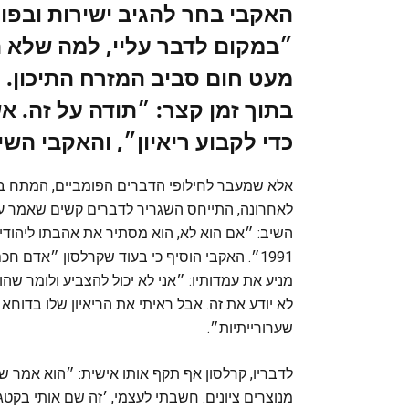
״במקום לדבר עליי, למה שלא ת
מעט חום סביב המזרח התיכון. 
בתוך זמן קצר: ״תודה על זה. 
כדי לקבוע ריאיון״, והאקבי הש
אלא שמעבר לחילופי הדברים הפומביים, המתח בי
לאחרונה, התייחס השגריר לדברים קשים שאמר עלי
השיב: ״אם הוא לא, הוא מסתיר את אהבתו ליהודי
1991״. האקבי הוסיף כי בעוד שקרלסון ״אדם ח
מניע את עמדותיו: ״אני לא יכול להצביע ולומר שה
לא יודע את זה. אבל ראיתי את הריאיון שלו בדו
שערורייתיות״.
לדבריו, קרלסון אף תקף אותו אישית: ״הוא אמר שי
מנוצרים ציונים. חשבתי לעצמי, ׳זה שם אותי בקט