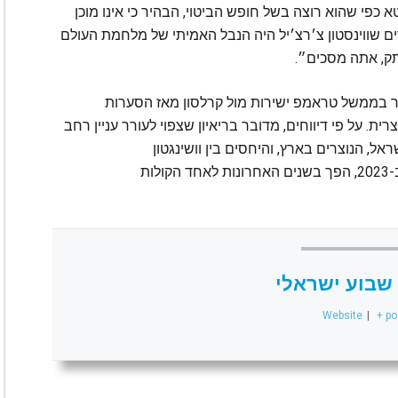
א כפי שהוא רוצה בשל חופש הביטוי, הבהיר כי אינו מוכן
ים שווינסטון צ׳רצ׳יל היה הנבל האמיתי של מלחמת העולם
תק, אתה מסכים״.
כיר בממשל טראמפ ישירות מול קרלסון מאז הסערות
ית. על פי דיווחים, מדובר בריאיון שצפוי לעורר עניין רחב
, הנוצרים בארץ, והיחסים בין וושינגטון
לירושלים. קרלסון, לשעבר כוכב פוקס ניוז שפוטר ב-2023, הפך בשנים האחרונות לאחד הקולות
שבוע ישראלי
Website
|
+ po