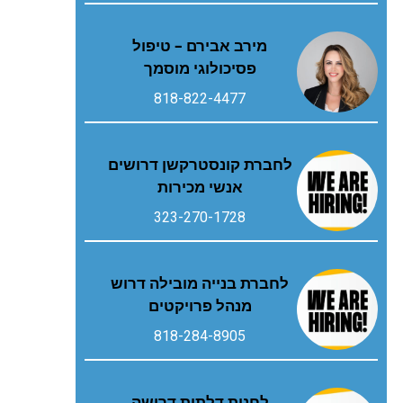
מירב אבירם – טיפול
פסיכולוגי מוסמך
818-822-4477
לחברת קונסטרקשן דרושים
אנשי מכירות
323-270-1728
לחברת בנייה מובילה דרוש
מנהל פרויקטים
818-284-8905
לחנות דלתות דרושה