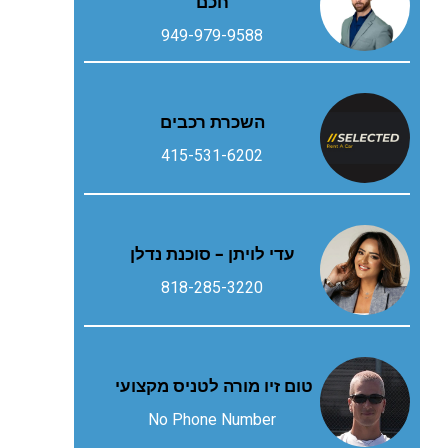
חכם
949-979-9588
השכרת רכבים
415-531-6202
עדי לויתן – סוכנת נדלן
818-285-3220
טום זיו מורה לטניס מקצועי
No Phone Number