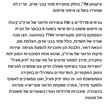
טיקטוק 7M", כחלק מחקירת סחר בבני אדם, עדיין לא
שוחררו בשל צו איסור פרסום.
גורמים פדרליים ב-FBI ובשירות הדואר של ארה"ב קיבלו
צו חיפוש ופשטו ביום שישי בשעה 6 בבוקר על הבית
הממוקם ברחוב מקגרוארטי 7744 בטוהנגה. הצו מנה
שורה של חשדות, כולל סחר בבני אדם, העלמת מס,
הונאת דואר, הלבנת הון ותוכניות להפצת מגיפה. שירות
פיקוח הדואר של ארה"ב, שהוא אחת הסוכנויות המובילות
בחקירה, סירב למסור פרטים על מה שכינה "תיק פעיל".
"השירות עובד בשיתוף פעולה הדוק עם שותפינו לאכיפת
החוק המקומיים, המדינתיים והפדרליים בחקירה
המתמשכת הזו. זה נותר תיק פעיל, ואנו ממשיכים לאסוף
ולסקור מידע", אמרה מפקחת הדואר פטרישיה מנדוזה
בהצהרה. סוכנויות פדרליות נעזרו בשוטרים של משטרת
אל מונטה.