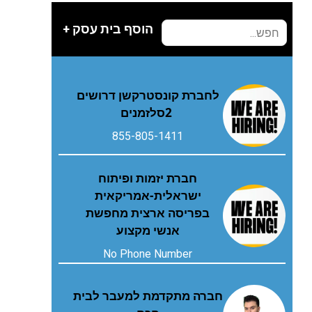
הוסף בית עסק +
‬2‭ ‬סלזמנים
855-805-1411
חברת יזמות ופיתוח
ישראלית-אמריקאית
בפריסה ארצית מחפשת
אנשי מקצוע
No Phone Number
חברה מתקדמת למעבר לבית