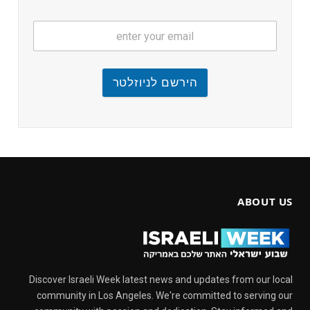
הירשם לניוזלטר
ABOUT US
Discover Israeli Week latest news and updates from our local
community in Los Angeles. We're committed to serving our