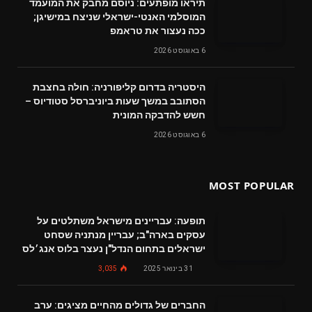
תיראו מופתעים: ניוסם מחבק את המועמד
המוסלמי האנטי-ישראלי שניצח במישיגן;
ככה נעצור את טראמפ
6 באוגוסט 2026
היסטריה בדרום קליפורניה: חולה בחצבת
הסתובב במשך שעות ביוניברסל סטודיוס –
חשש להדבקה המונית
6 באוגוסט 2026
MOST POPULAR
תופעה: עבריינים מישראל משתלטים על
עסקים בארה"ב; עבריין מנתניה שסחט
ישראלים בתחום הנדל"ן נעצר בלוס אנג׳לס
31 בינואר 2025
3,035
החברים של גדולים מהחיים מציגים: ערב