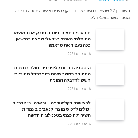
חשוד בן 27 שנעצר בחשד ששדד ותקף מינית אישה שחזרה הביתה
ממכון כושר בואלי וילג',…
תיראו מופתעים: ניוסם מחבק את המועמד
המוסלמי האנטי-ישראלי שניצח במישיגן;
ככה נעצור את טראמפ
6 באוגוסט 2026
היסטריה בדרום קליפורניה: חולה בחצבת
הסתובב במשך שעות ביוניברסל סטודיוס –
חשש להדבקה המונית
6 באוגוסט 2026
לראשונה בקליפורניה – ובארה״ב: צרכנים
יכולים לרכוש מוצרי קנאביס בעמדות
השירות העצמי בטכנולוגיה חדשה
6 באוגוסט 2026