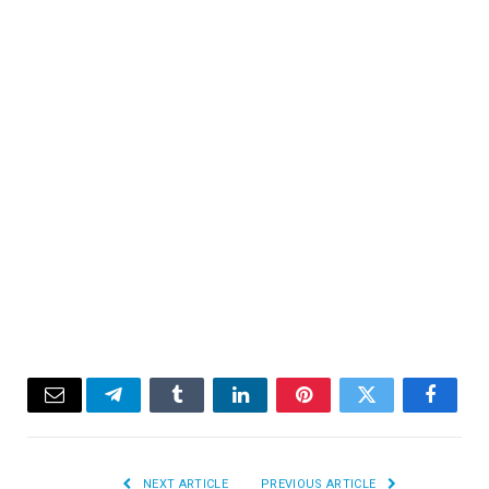
Email
Telegram
Tumblr
LinkedIn
Pinterest
Twitter
Facebook
NEXT ARTICLE
PREVIOUS ARTICLE