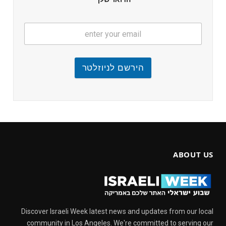
הירשם לניוזלטר
ABOUT US
Discover Israeli Week latest news and updates from our local
community in Los Angeles. We're committed to serving our