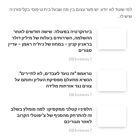
למי שעוד לא יודע: יש פער עצום בין מה שבעל בית טיפוסי בקליפורניה
שיש לו…
ביורוקרטיה בפעולה: שישה חודשים לאחר
ההשלמה, השירותים בעלות של מיליון דולר
בראניון קניון – במחוז של נית'יה ראמן – עדיין
סגורים
7 באוגוסט 2026
טראמפ:"זה נועד לעבדים, לא לתיירים":
הנשיא מתעלם מפסיקת העליון וחותם על
צווים נגד אזרחות מלידה
7 באוגוסט 2026
הלפיניו קטלני ממקסיקו: למה מומלץ בשלב
זה להתרחק מהסניף של צ'יפוטלי הקרוב
לאזור מגוריכם
7 באוגוסט 2026