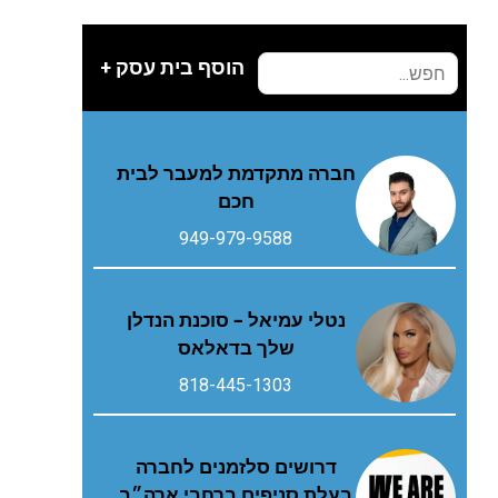
הוסף בית עסק +
חברה מתקדמת למעבר לבית
חכם
949-979-9588
נטלי עמיאל – סוכנת הנדלן
שלך בדאלאס
818-445-1303
דרושים סלזמנים לחברה
בעלת סניפים ברחבי ארה״ב