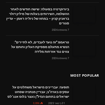
ביורוקרטיה בפעולה: שישה חודשים לאחר
ההשלמה, השירותים בעלות של מיליון דולר
בראניון קניון – במחוז של נית'יה ראמן – עדיין
סגורים
7 באוגוסט 2026
טראמפ:"זה נועד לעבדים, לא לתיירים":
הנשיא מתעלם מפסיקת העליון וחותם על
צווים נגד אזרחות מלידה
7 באוגוסט 2026
MOST POPULAR
תופעה: עבריינים מישראל משתלטים על
עסקים בארה"ב; עבריין מנתניה שסחט
ישראלים בתחום הנדל"ן נעצר בלוס אנג׳לס
31 בינואר 2025
3,036