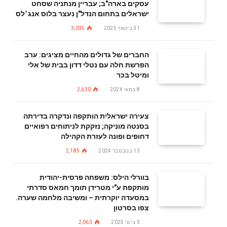
עסקים בארה"ב; עבריין מנתניה שסחט
ישראלים בתחום הנדל"ן נעצר בלוס אנג׳לס
31 בינואר 2025
3,035
החברים של גדולים מהחיים מציגים: ערב
הפרשת חלה עם נטלי דדון בבית של אלי
ומיטל בכר
8 במאי 2024
2,630
צעירה ישראלית הותקפה ונדקרה בדירתה
בסנטה מוניקה; נזקקת לניתוחים רפואיים
דחופים ופונה לעזרת הקהילה
13 בנובמבר 2024
2,185
בוורלי הילס: משפחה פרסית-יהודית
מותקפת ע"י מטרידן תומך חמאס סדרתי
במסעדה יוקרתית – ומשיבה מלחמה שערה.
צפו בסרטון
3 ביוני 2025
2,063