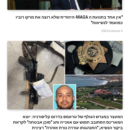
‬כמועמד‭ ‬לנשיאות‭"‬
5 באוגוסט 2026
המעצר במגרש הגולף של טראמפ בדרום קליפורניה: יוצא
המארינס הסתובב חמוש עם אוזנייה ותג "סוכן אבטחה" לקראת
ביקור הנשיא; "התנהגותו עוררה נורת אזהרה" רצינית