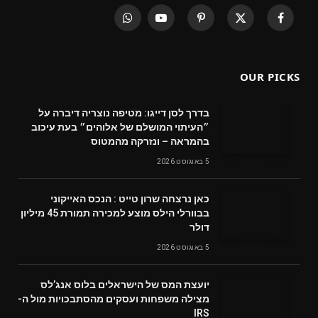
WhatsApp
YouTube
Pinterest
X
Facebook
(Twitter)
OUR PICKS
בדרך לסן דייגו: מטיפה נוצריה דיברה על
״העיתוי המושלם של אלוהים״ בעת עיכוב
בהמראה – ונזרקה מהמטוס
5 באוגוסט 2026
‬דולר
5 באוגוסט 2026
‬מצילה‭ ‬משפחות‭ ‬ועסקים‭ ‬מהסתבכויות‭ ‬מול‭ ‬ה-
IRS