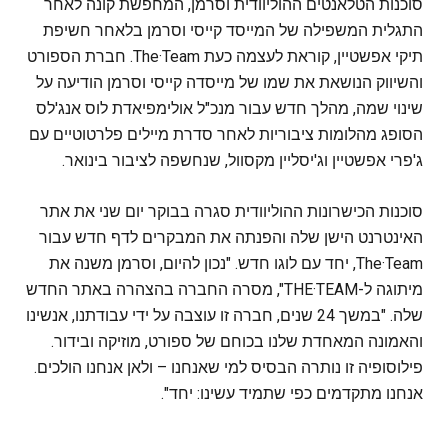
סוכנות הטלאנטים ההוליוודית וסרמן, המחפשת קונה לאחר
התגלית המשפילה של המייסד קייסי וסרמן בלאחר חשיפת
תיקי אפשטיין, קוראת לעצמה כעת The·Team. חברת הספורט
והשיווק הנושאת את שמו של מייסדה קייסי וסרמן הודיעה על
שינוי שמה, מהלך חדש עבור מנכ"ל אולימפיאדת לוס אנג'לס
הסופג מהלומות ציבוריות לאחר סדרת מיילים פלרטוטיים עם
ג'פרי אפשטיין וג'יסליין מקסוול, שנחשפה לציבור בינואר.
סוכנות הכישרונות ההוליוודית סגרה בבוקר יום שני את אתר
האינטרנט הישן שלה והפנתה את המבקרים לדף חדש עבור
The·Team, יחד עם לוגו חדש. "נכון להיום, וסרמן משנה את
מיתוגה ל-THE·TEAM", מסרה החברה בהצהרה באתר החדש
שלה. "במשך 24 שנים, חברה זו עוצבה על ידי עבודתנו, אנשינו
והאמונה המאחדת שלנו בכוחם של ספורט, מוזיקה ובידור.
פילוסופיה זו נותרה הבסיס למי שאנחנו – ולאן אנחנו הולכים.
אנחנו מתקדמים כפי שתמיד עשינו: יחד".