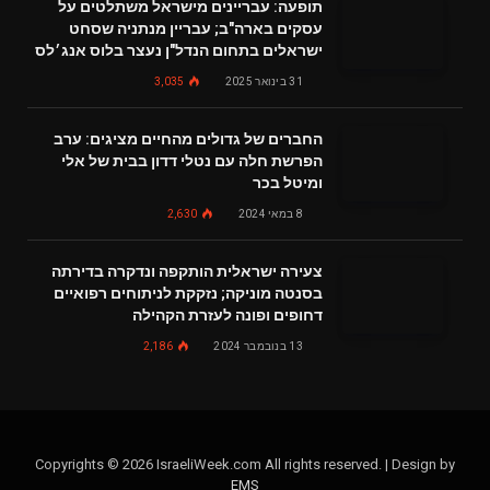
תופעה: עבריינים מישראל משתלטים על
עסקים בארה"ב; עבריין מנתניה שסחט
ישראלים בתחום הנדל"ן נעצר בלוס אנג׳לס
31 בינואר 2025
3,035
החברים של גדולים מהחיים מציגים: ערב
הפרשת חלה עם נטלי דדון בבית של אלי
ומיטל בכר
8 במאי 2024
2,630
צעירה ישראלית הותקפה ונדקרה בדירתה
בסנטה מוניקה; נזקקת לניתוחים רפואיים
דחופים ופונה לעזרת הקהילה
13 בנובמבר 2024
2,186
Copyrights © 2026 IsraeliWeek.com All rights reserved. | Design by
EMS