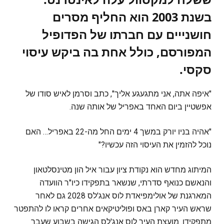
בשנת 2003 הוא החליף מסרים
חושנייים עם חברתו של הפדופיל
המפורסם, כולל אחת בה ביקש עיסוי
סקסי.
"איפה אתה, אני מתגעגע אליך", כתב וסרמן לאיש סודו של
אפשטיין ביום האחד באפריל של אותה שנה.
"אהיה בניו יורק במשך 4 ימים החל מה-22 באפריל… האם
נוכל להזמין את העיסוי הזה עכשיו?"
המיתוג מחדש הוא נקודת ציון עבור איל הון מטינסלטאון
והנאשם כנואף סדרתי, שנשאר בתפקידו כיו"ר הוועדה
המארגנת של אולימפיאדת לוס אנג'לס 2028 גם לאחר
שראש העיר קארן באס ופוליטיקאים אחרים קראו לו להתפטר
מתפקידו. מועצת העיר לוס אנג'לס הגישה בשבוע שעבר