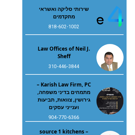
שירותי סליקה ואשראי
מתקדמים
818-602-1002
Law Offices of Neil J.
Sheff
310-446-3844
Karish Law Firm, PC –
מתמחים בדיני משפחה,
גירושין, צוואות, תביעות
וענייני עסקים
904-770-6366
source 1 kitchens –