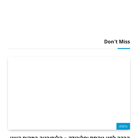
Don't Miss
כלכלה
הרבה לפני טקסס ופלורידה – קליפורניה במקום השני