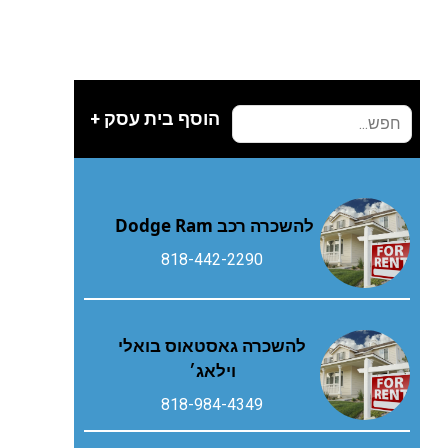
הוסף בית עסק +
להשכרה רכב Dodge Ram
818-442-2290
להשכרה גאסטאוס בואלי
וילאג׳
818-984-4349