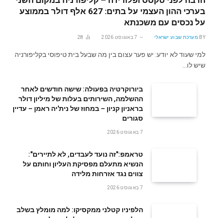
בערכי ההון העצמי על בתים: 627 אלף דולר בממוצע
על נכסים עם משכנתא
BY
מערכת שבוע ישראלי
7 באוגוסט 2026
28
למי שעוד לא יודע: יש פער עצום בין מה שבעל בית טיפוסי בקליפורניה
שיש לו…
ביורוקרטיה בפעולה: שישה חודשים לאחר
ההשלמה, השירותים בעלות של מיליון דולר
בראניון קניון – במחוז של נית'יה ראמן – עדיין
סגורים
7 באוגוסט 2026
טראמפ:"זה נועד לעבדים, לא לתיירים":
הנשיא מתעלם מפסיקת העליון וחותם על
צווים נגד אזרחות מלידה
7 באוגוסט 2026
הלפיניו קטלני ממקסיקו: למה מומלץ בשלב