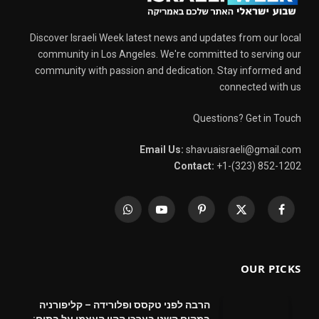
Discover Israeli Week latest news and updates from our local
community in Los Angeles. We're committed to serving our
community with passion and dedication. Stay informed and
connected with us
Questions? Get in Touch
Email Us:
shavuaisraeli@gmail.com
Contact:
+1-(323) 852-1202
WhatsApp
YouTube
Pinterest
X
Facebook
(Twitter)
OUR PICKS
הרבה לפני טקסס ופלורידה – קליפורניה
במקום השני בערכי ההון העצמי על בתים: