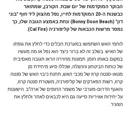
הבוקר המוקדמות של יום שבת. הקורבן, שמתואר
כבשנות ה-20 המוקדמות לחייו, נפל מהצוק ליד חוף "בוני
דון" (Bonny Doon Beach) ונחת באמצע הגובה שלו, כך
נמסר מרשות הכבאות של קליפורניה (Cal Fire).
לוחמי האש השתמשו במערכת חבלים כדי לחלץ את גופתו
של האיש. בשלב זה לא ברור כיצד הוא נפל או מה מעשיו
במקום באותו הזמן. תמונות מהזירה הראו תגובה מאסיבית
של כוחות הביטחון וההצלה, שכללו סיוע מיחידת סן
מטאו-סנטה קרוז של מכבי האש, תחנת כיבוי האש של סנטה
קרוז, רשות הפארקים של קליפורניה, משטרת סנטה קרוז,
והאגף הדרום-מערבי של משמר החופים של ארה"ב. הישענות
על יחידות אוויריות סייעה גם היא לכבאים לאתר ולחלץ את
הצעיר.