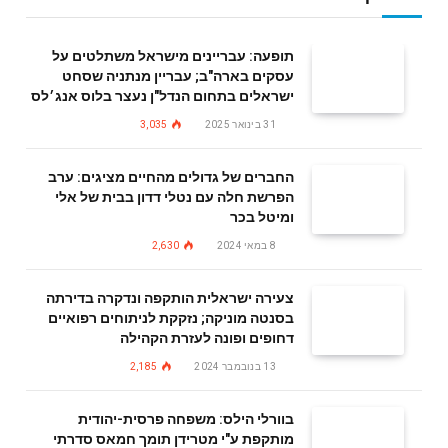
תופעה: עבריינים מישראל משתלטים על
עסקים בארה"ב; עבריין מנתניה שסחט
ישראלים בתחום הנדל"ן נעצר בלוס אנג׳לס
31 בינואר 2025
3,035
החברים של גדולים מהחיים מציגים: ערב
הפרשת חלה עם נטלי דדון בבית של אלי
ומיטל בכר
8 במאי 2024
2,630
צעירה ישראלית הותקפה ונדקרה בדירתה
בסנטה מוניקה; נזקקת לניתוחים רפואיים
דחופים ופונה לעזרת הקהילה
13 בנובמבר 2024
2,185
בוורלי הילס: משפחה פרסית-יהודית
מותקפת ע"י מטרידן תומך חמאס סדרתי