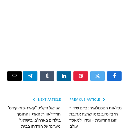
Email
Telegram
Tumblr
LinkedIn
Pinterest
Twitter
Facebook
NEXT ARTICLE
PREVIOUS ARTICLE
נפלאות הטכנולוגיה: ביים שידור
הג'ינגל הקליט "קארז-פור-קידס"
חי ביוטיוב בזמן שרצח את בת
חוזר לאוויר; הארגון התומך
זוגו ההריונית – ונידון למאסר
בילדים בארה"ב ובישראל
עולם
מערער על הורדתו בבית