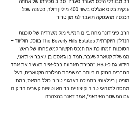
רב מבוורלי הילס מעורר סערה סביב מכירתו של אחוזה
ענקית בלוס אנג'לס בשווי 400 מיליון דולר, בטענה שכל
הכנסה מהעסקה תועבר למימון טרור.
הרב פיני דונר מחה ביום חמישי מול משרדיה של סוכנות
הנדל"ן היוקרתית The Beverly Hills Estates בווסט הוליווד –
הסוכנות המתווכת את הנכס הקשור למשפחתו של ראש
ממשלת קטאר לשעבר, חמד בן ג'אסם בן ג'אבר א-ת'אני,
הידוע גם כ-HBJ. "מכירת האחוזה בבל-אייר תעשיר את אחד
החברים החזקים ביותר במשפחת המלוכה הקטארית, בעל
מוניטין בינלאומי בתמיכה בארגוני טרור, כולל חמאס, במתן
מחסה למנהיגי טרור וקיצוניים בדוחא וטיפוח קשרים הדוקים
עם המשטר האיראני", אמר דאנר בהצהרה.