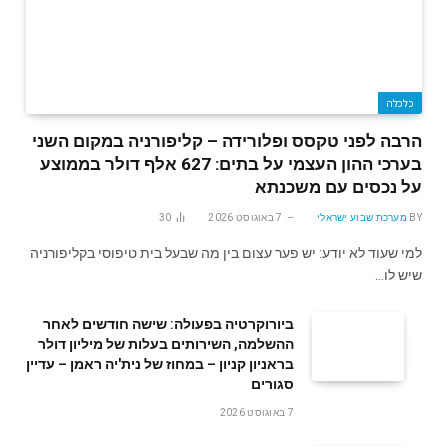
כלכלה
הרבה לפני טקסס ופלורידה – קליפורניה במקום השני
בערכי ההון העצמי על בתים: 627 אלף דולר בממוצע
על נכסים עם משכנתא
BY
מערכת שבוע ישראלי
7 באוגוסט 2026
30
למי שעוד לא יודע: יש פער עצום בין מה שבעל בית טיפוסי בקליפורניה
שיש לו…
ביורוקרטיה בפעולה: שישה חודשים לאחר
ההשלמה, השירותים בעלות של מיליון דולר
בראניון קניון – במחוז של נית'יה ראמן – עדיין
סגורים
7 באוגוסט 2026