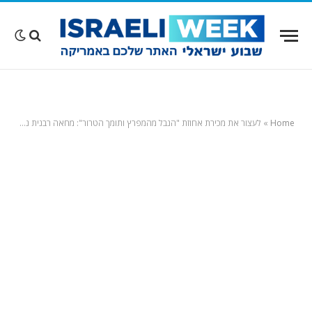
Home
»
לעצור את מכירת אחוזת "הנבל מהמפרץ ותומך הטרור": מחאה רבנית נגד עסקת 400 מיליון דולר בלב לוס אנג'לס