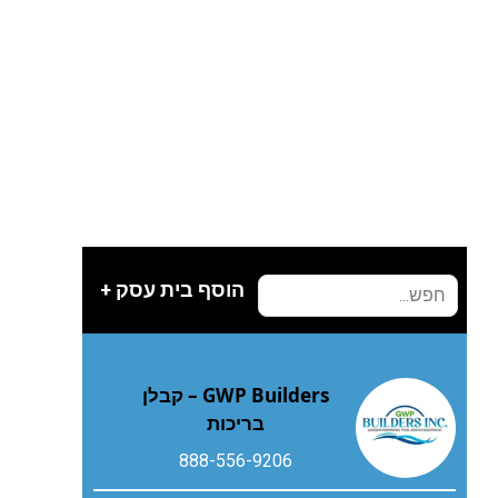
הוסף בית עסק +
GWP Builders – קבלן
בריכות
888-556-9206