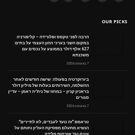
(Twitter)
OUR PICKS
הרבה לפני טקסס ופלורידה – קליפורניה
במקום השני בערכי ההון העצמי על בתים:
627 אלף דולר בממוצע על נכסים עם
משכנתא
7 באוגוסט 2026
ביורוקרטיה בפעולה: שישה חודשים לאחר
ההשלמה, השירותים בעלות של מיליון דולר
בראניון קניון – במחוז של נית'יה ראמן – עדיין
סגורים
7 באוגוסט 2026
טראמפ:"זה נועד לעבדים, לא לתיירים":
הנשיא מתעלם מפסיקת העליון וחותם על
צווים נגד אזרחות מלידה