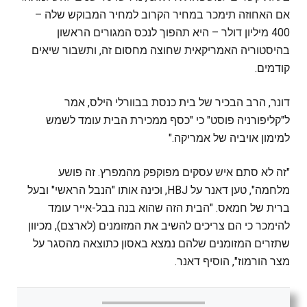
אם האחוזה תימכר במחיר הקרוב למחיר המבוקש שלה –
400 מיליון דולר – היא תהפוך לנכס המגורים הראשון
בהיסטוריה האמריקאית שחוצה מחסום זה, ותשבור שיאים
קודמים.
דונר, הרב הבכיר של בית כנסת בבוורלי הילס, אמר
ל"קליפורניה פוסט" כי "כסף ממכירת הבית עומד לשמש
למימון אויביה של אמריקה."
"זה לא סתם איש עסקים מפוקפק מהמפרץ. זה פושע
מלחמה", טען דאנר על HBJ, וכינה אותו "הנבל הראשי" ובעל
ברית של חמאס. "הבית הזה שהוא בנה בבל-אייר עומד
להימכר כי הם צריכים להשיב את המזומנים (לארצם), מכיוון
שתזרים המזומנים שלהם נמצא באסון כתוצאה מהסגר על
מצר הורמוז", הוסיף דאנר.