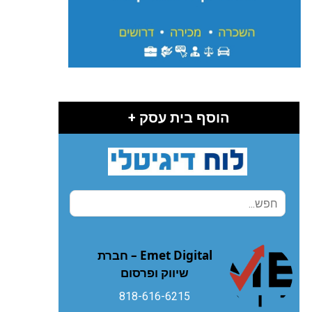
הוסף בית עסק +
Emet Digital – חברת
שיווק ופרסום
818-616-6215