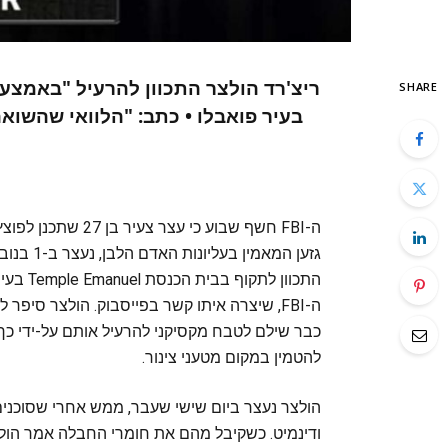
ריצ'רד הולצר התכוון להרעיל "באמצע
SHARE
בעיר פואבלו • כתב: "הלוואי שהשוא
ה-FBI חשף שבוע כי 
גזען המא
התכוון 
ה-FBI, שיצרה איתו קשר בפייסבוק. הולצר סיפר
כבר שילם לטבח מקסיקני להרעיל אותם על-ידי כך ש
להטמין במקום מטעני צינור.
הולצר נעצר ביום שישי שעבר, ממש אחרי שסוכנים ס
ודינמיט. כשקיבל מהם את חומרי החבלה אמר הול