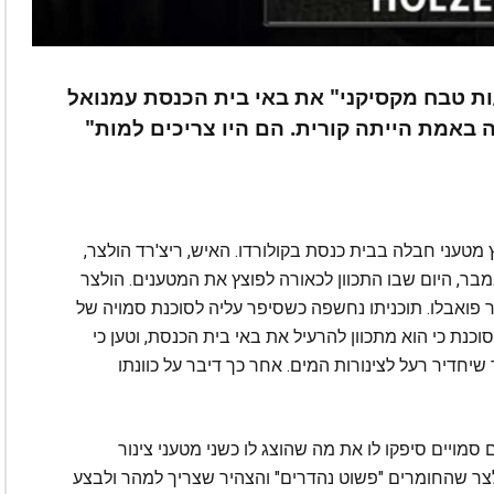
ות טבח מקסיקני" את באי בית הכנסת עמנואל
ה באמת הייתה קורית. הם היו צריכים למות"
עצר צעיר בן 27 שתכנן לפוצץ מטעני חבלה בבית כנסת בקולורדו. האיש, ריצ'רד הולצר,
מין בעליונות האדם הלבן, נעצר ב-1 בנובמבר, היום שבו התכוון לכאורה לפוצץ את המטענים. הולצר
לתקוף בבית הכנסת Temple Emanuel בעיר פואבלו. תוכניתו נחשפה כשסיפר עליה לסוכנת סמויה של
 לסוכנת כי הוא מתכוון להרעיל את באי בית הכנסת, וטען כי
יחדיר רעל לצינורות המים. אחר כך דיבר על כוונתו
מויים סיפקו לו את מה שהוצג לו כשני מטעני צינור
צר שהחומרים "פשוט נהדרים" והצהיר שצריך למהר ולבצע