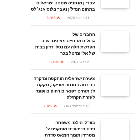
עבריין מנתניה שסחט ישראלים
בתחום הנדל"ן נעצר בלוס אנג׳לס
31 בינואר 2025
3,035
החברים של
גדולים מהחיים מציגים: ערב
הפרשת חלה עם נטלי דדון בבית
של אלי ומיטל בכר
8 במאי 2024
2,630
צעירה ישראלית הותקפה ונדקרה
בדירתה בסנטה מוניקה; נזקקת
לניתוחים רפואיים דחופים ופונה
לעזרת הקהילה
13 בנובמבר 2024
2,185
בוורלי הילס: משפחה
פרסית-יהודית מותקפת ע"י
מטרידן תומך חמאס סדרתי