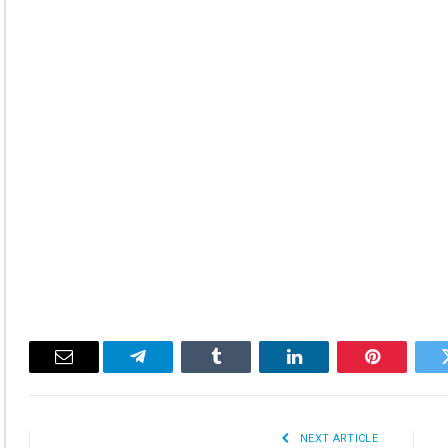
Email
Telegram
Tumblr
LinkedIn
Pinterest
Twitte
NEXT ARTICLE