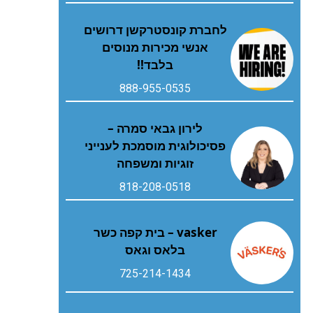
לחברת קונסטרקשן דרושים
אנשי מכירות מנוסים
בלבד!!
888-955-0535
לירון גבאי סמרה –
פסיכולוגית מוסמכת לענייני
זוגיות ומשפחה
818-208-0518
vasker – בית קפה כשר
בלאס וגאס
725-214-1434