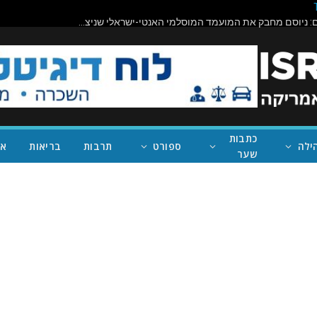
תיראו מופתעים: ניוסם מחבק את המועמד המוסלמי האנטי-ישראלי שניצח במישיגן; ככה נעצור את טראמפ
כתבות
ילה
ספורט
תרבות
בריאות
אי
שער