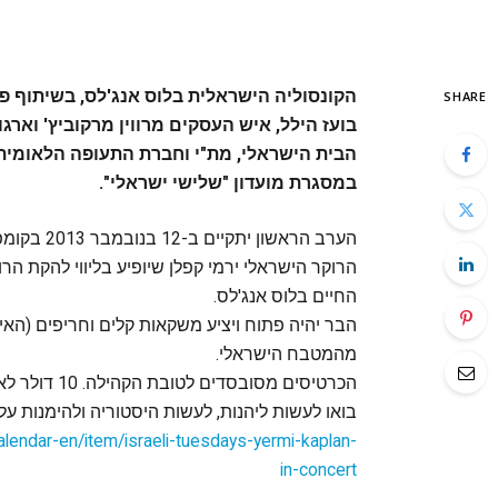
הקונסוליה הישראלית בלוס אנג'לס, בשיתוף פע
SHARE
הבית הישראלי, מת"י וחברת התעופה הלאומית 
במסגרת מועדון "שלישי ישראלי".
הערב הראשון יתקיים ב-12 בנובמבר 2013 בקומפלקס האולמות
החיים בלוס אנג'לס.
מהמטבח הישראלי.
הכרטיסים מסובסדים לטובת הקהילה. 10 דולר לאורח בדלת ו-8 ברכישה מוקדמת באתר ה-IAC.
בואו לעשות ליהנות, לעשות היסטוריה ולהימנות על 
alendar-en/item/israeli-
tuesdays-yermi-kaplan-
in-
concert