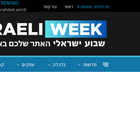
TRENDING
ראשי
צור קשר
יום חמישי, אוגוסט 6
חדשות
כלכלה
עסקים
קה