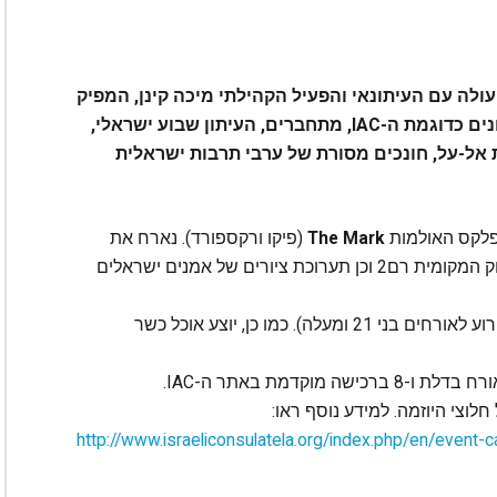
ולה עם העיתונאי והפעיל הקהילתי מיכה קינן, המפיק
בועז הילל, איש העסקים מרווין מרקוביץ' וארגונים כדוגמת ה-IAC, מתחברים, העיתון שבוע ישראלי,
אל-על, חונכים מסורת של ערבי תרבות ישראלית
The Mark
(פיקו ורקספורד). נארח את
הרוקר הישראלי ירמי קפלן שיופיע בליווי להקת הרוק המקומית רם2 וכן תערוכת ציורים של אמנים ישראלים
הבר יהיה פתוח ויציע משקאות קלים וחריפים (האירוע לאורחים בני 21 ומעלה). כמו כן, יוצע אוכל כשר
חלוצי היוזמה. למידע נוסף ראו:
http://www.israeliconsulatela.
org/index.php/en/event-
c