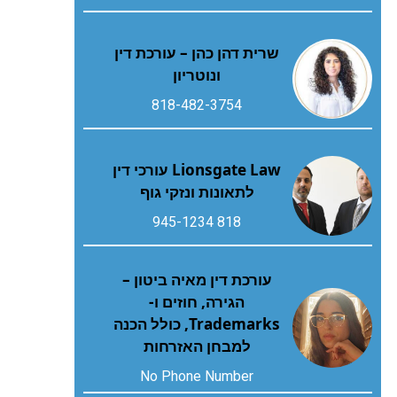
שרית דהן כהן – עורכת דין
ונוטריון
818-482-3754
Lionsgate Law עורכי דין
לתאונות ונזקי גוף
818 945-1234
עורכת דין מאיה ביטון –
הגירה, חוזים ו-
Trademarks, כולל הכנה
למבחן האזרחות
No Phone Number