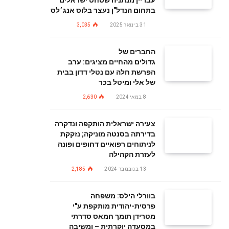
עבריין מנתניה שסחט ישראלים
בתחום הנדל"ן נעצר בלוס אנג׳לס
31 בינואר 2025
3,035
החברים של
גדולים מהחיים מציגים: ערב
הפרשת חלה עם נטלי דדון בבית
של אלי ומיטל בכר
8 במאי 2024
2,630
צעירה ישראלית הותקפה ונדקרה
בדירתה בסנטה מוניקה; נזקקת
לניתוחים רפואיים דחופים ופונה
לעזרת הקהילה
13 בנובמבר 2024
2,185
בוורלי הילס: משפחה
פרסית-יהודית מותקפת ע"י
מטרידן תומך חמאס סדרתי
במסעדה יוקרתית – ומשיבה