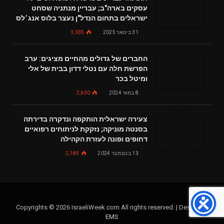
עסקים בארה"ב; עבריין מנתניה שסחט
ישראלים בתחום הנדל"ן נעצר בלוס אנג׳לס
31 בינואר 2025
3,035
החברים של גדולים מהחיים מציגים: ערב
הפרשת חלה עם נטלי דדון בבית של אלי
ומיטל בכר
8 במאי 2024
2,630
צעירה ישראלית הותקפה ונדקרה בדירתה
בסנטה מוניקה; נזקקת לניתוחים רפואיים
דחופים ופונה לעזרת הקהילה
13 בנובמבר 2024
2,185
Copyrights © 2026 IsraeliWeek.com All rights reserved. | Design by
EMS