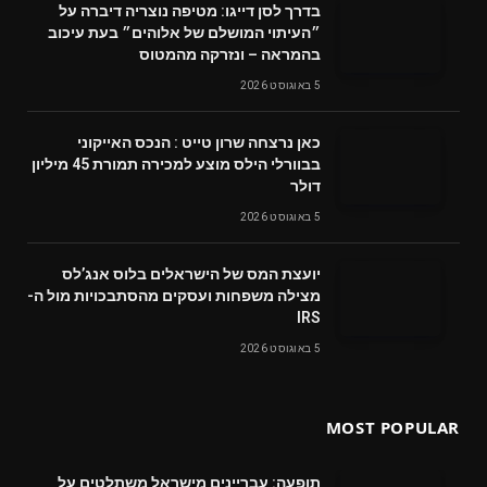
בדרך לסן דייגו: מטיפה נוצריה דיברה על
״העיתוי המושלם של אלוהים״ בעת עיכוב
בהמראה – ונזרקה מהמטוס
5 באוגוסט 2026
‬דולר
5 באוגוסט 2026
‬מצילה‭ ‬משפחות‭ ‬ועסקים‭ ‬מהסתבכויות‭ ‬מול‭ ‬ה-
IRS
5 באוגוסט 2026
MOST POPULAR
תופעה: עבריינים מישראל משתלטים על