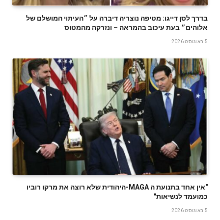
בדרך לסן דייגו: מטיפה נוצריה דיברה על ״העיתוי המושלם של
אלוהים״ בעת עיכוב בהמראה – ונזרקה מהמטוס
5 באוגוסט 2026
‬כמועמד‭ ‬לנשיאות‭"‬
5 באוגוסט 2026