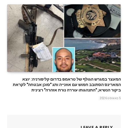
המעצר במגרש הגולף של טראמפ בדרום קליפורניה: יוצא
המארינס הסתובב חמוש עם אוזנייה ותג "סוכן אבטחה" לקראת
ביקור הנשיא; "התנהגותו עוררה נורת אזהרה" רצינית
5 באוגוסט 2026
LEAVE A REPLY