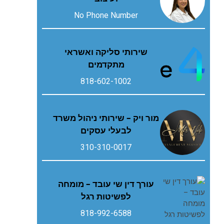
No Phone Number
שירותי סליקה ואשראי
מתקדמים
818-602-1002
מור ויק – שירותי ניהול משרד
לבעלי עסקים
310-310-0017
עורך דין שי עובד – מומחה
לפשיטות רגל
818-992-6588