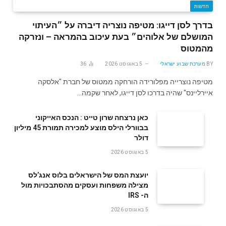
חדשות
בדרך לסן דייגו: מטיפה נוצריה דיברה על ״העיתוי
המושלם של אלוהים״ בעת עיכוב בהמראה – ונזרקה
מהמטוס
BY
מערכת שבוע ישראלי
5 באוגוסט 2026
36
מטיפה נוצרייה מפלורידה הורחקה ממטוס של חברת "אלסקה
איירליינס" שהיה בדרכו לסן דייגו, לאחר שקמה…
‬דולר
5 באוגוסט 2026
‬ה- IRS
5 באוגוסט 2026