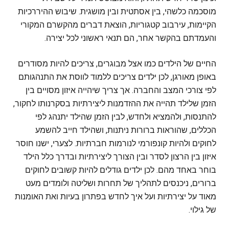
מוסכמה כלשהי, בין אסתטית ובין מושגית. שיבוש ההיררכיות
הקיימות, עירבוב קטגוריות, הוצאת דברים מהקשרם המקורי
והעמדתם בהקשר אחר, הם תנאי ראשוני לכל יצירה.
החיים של הילדים כמו אצל מבוגרים, צריכים להיות מסודרים
באופן מאורגן, לכן ילדים צריכים ללמוד לווסת את התנהגותם
לפי צורכי המצב והחברה. אך צריך שיהייה איזון מסויים בין
הזמן שלילד תהייה את ההזדמנות ליצירתיות בסקרנותו לחקור,
להתנסות, ולהמציא ולחדש, לבין הזמן שהילד יתנהג לפי
הכללים, שהוראות ברורות ניתנות, ושהילד חייב להשמע
לחוקים ולהיות קונפורמי לנורמות חברתיות. לצערי, ישנו חוסר
איזון בין הרצון לסדר ובין הצורך ליצירתיות ובדרך כלל הילד
בוחר באחד מהם. לכן ילדים גודלים להיות קשובים לחוקים
ברורים, ניכנסים לתהליך של תחרות ושליטה ולומדים מעט
מאוד על יצירתיות ועל איך לחדש בפתרון בעיות ואת האומנות
של גילוי.