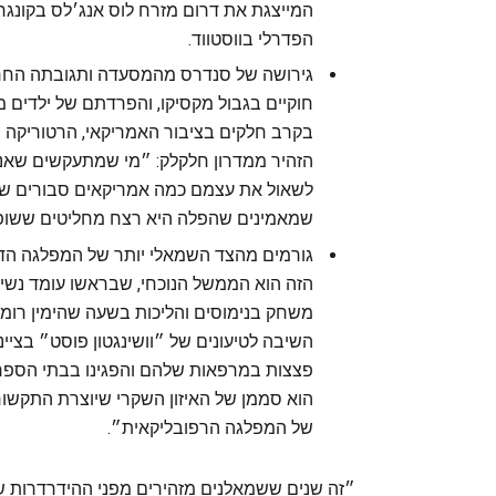
המייצגת את דרום מזרח לוס אנג׳לס בקונגרס
הפדרלי בווסטווד.
גירושה של סנדרס מהמסעדה ותגובתה החרי
חוקיים בגבול מקסיקו, והפרדתם של ילדים 
בקרב חלקים בציבור האמריקאי, הרטוריקה 
הזהיר ממדרון חלקלק: ״מי שמתעקשים שאנחנ
לשאול את עצמם כמה אמריקאים סבורים שהם
שמאמינים שהפלה היא רצח מחליטים ששופטי
גורמים מהצד השמאלי יותר של המפלגה הד
הזה הוא הממשל הנוכחי, שבראשו עומד נשיא
משחק בנימוסים והליכות בשעה שהימין רומ
השיבה לטיעונים של ״וושינגטון פוסט״ בציי
פצצות במרפאות שלהם והפגינו בבתי הספר 
הוא סממן של האיזון השקרי שיוצרת התקשור
של המפלגה הרפובליקאית״.
״זה שנים ששמאלנים מזהירים מפני ההידרדרות 