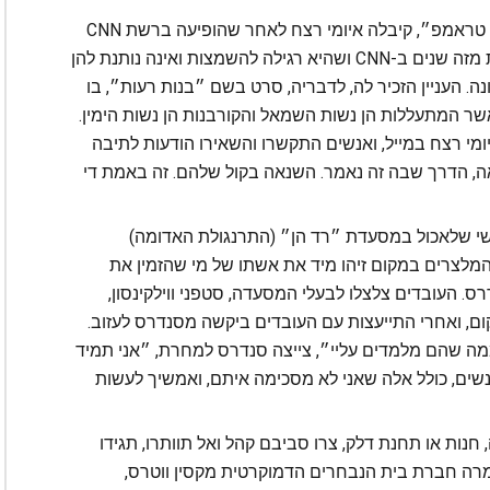
איימי קרמר, יו״ר משותפת של ״נשים למען טראמפ״, קיבלה איומי רצח לאחר שהופיעה ברשת CNN
קרמר סיפרה ב״פוקס ניוז״ שהיא מתראיינת מזה שנים ב-CNN ושהיא רגילה להשמצות ואינה נותנת להן
נה. העניין הזכיר לה, לדבריה, סרט בשם ״בנות רעות״, בו
אשר המתעללות הן נשות השמאל והקורבנות הן נשות הימין.
מי רצח במייל, ואנשים התקשרו והשאירו הודעות לתיבה
ה, הדרך שבה זה נאמר. השנאה בקול שלהם. זה באמת די
שי שלאכול במסעדת ״רד הן״ (התרנגולת האדומה)
המלצרים במקום זיהו מיד את אשתו של מי שהזמין את
. העובדים צלצלו לבעלי המסעדה, סטפני ווילקינסון,
מקום, ואחרי התייעצות עם העובדים ביקשה מסנדרס לעזוב.
ה שהם מלמדים עליי״, צייצה סנדרס למחרת, ״אני תמיד
שים, כולל אלה שאני לא מסכימה איתם, ואמשיך לעשות
ת או תחנת דלק, צרו סביבם קהל ואל תוותרו, תגידו
מרה חברת בית הנבחרים הדמוקרטית מקסין ווטרס,