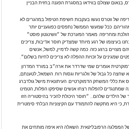
, בנאום שצולם בווידאו במסגרת הפגנה בחזית הבניין
פה של ווטרס נעשו בעקבות חשיפת הטיפול במהגרים לא
מהוריהם. ככל שמעשי הממשל נתפסים כפוגעניים יותר
הולכת ומחריפה. מאמר המערכת של ״וושינגטון פוסט״
ו בעיצומו של רגע מיוחד שמצדיק חוסר אדיבות, צריכים
 מצויים ברגע כזה. כמה קשה לדמיין, למשל, אנשים
ם שמגינים על זכויות ההפלה לא צריכים לחיות בשלום״.
מוקרטית אומרים שמי שדרדר את ארה״ב במורד המדרון
 שחצה כל גבול של וולגריות וגסות רוח. השמאל, לטענתם,
ס את כללי המשחק הדמוקרטיים. העיתונאית מישל גולדברג
נה שמתנגדים להפלות רצחו אנשים שסיפקו הפלות, הטמינו
של הילדים שלהם… ״חוסר היכולת להכיר בהיסטוריה הזו
ת, כי היא מתקשה להתמודד עם הקיצוניות הבלתי סימטרית
של המפלגה הרפובליקאית. השאלה היא איפה מותחים את