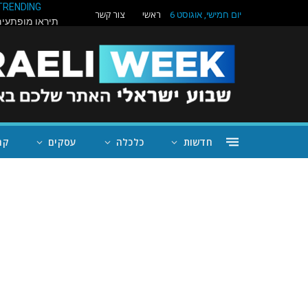
TRENDING
ראשי
צור קשר
יום חמישי, אוגוסט 6
חדשות
כלכלה
עסקים
קה