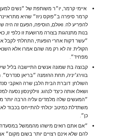
להפריע לה. ואולם, הוסיפה, הפעם זה היה שו
בנות מתנהגות בצורה מרושעת זו כלפי זו, כ
״עשר דקות אחרי הופעתי, התחלתי לקבל איו
הקולית. זה לא רק מה שהם אמרו אלא השנא
מפחיד״.
קבוצה בת שמונה אנשים התיישבה בליל שי
בווירג׳יניה, תחת ההזמנה ״בריאן סנדרס״. 
השולחן: דוברת הבית הלבן שרה האקבי סנדרס
ושאלו אותה כיצד לנהוג. ווילקינסון נסעה ל
״המעשים שלה מלמדים עליה הרבה יותר ממ
משתדלת כמיטב יכולתי להתייחס בכבוד לאנ
כן״.
״אם אתם רואים מישהו מהממשל במסעדה, חנו
להם שלא אינם רצויים יותר בשום מקום״ א