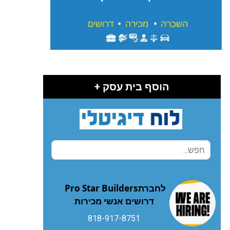
הוסף בית עסק +
לחברת‭ ‬Pro Star Builders‭
‬דרושים‭ ‬אנשי‭ ‬מכירות
818-917-8751