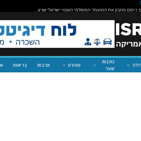
תיראו מופתעים: ניוסם מחבק את המועמד המוסלמי האנטי-ישראלי שניצח במישיגן; ככה נעצור את טראמפ
כתבות
ילה
ספורט
תרבות
בריאות
אי
שער