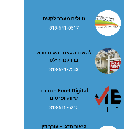
טיולים מעבר לקשת
818-641-0617
להשכרה גאסטהאוס חדש
בוודלנד הילס
818-621-7543
Emet Digital – חברת
שיווק ופרסום
818-616-6215
ליאור סדגן – עורך דין