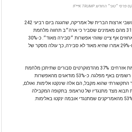
י ״טוני״ החודש: F**K TRUMP!
לפי סקר דעת קהל מקיף שנערך השבוע, רבים מתושבי ארצות הברית של אמריקה, שחגגה ביום רביעי 242
שנות קיום, חוששים מהסלמה בין שמאל לימין; ו-31% מהם מאמינים שסביר כי ארה״ב תחווה מלחמת
אזרחים שנייה במהלך חמש השנים הקרובות. 11 אחוזים אף ציינו שזוהי אפשרות ״סבירה מאוד״. כ-30%
סבורים שמלחמת אזרחים אינה אפשרות סבירה, ו-29% אמרו שהיא מאוד לא סבירה, כך עולה מסקר של
בסקר התברר שהדמוקרטים חוששיםיותר ממלחמת אזרחים: 37% מהדמוקרטים סבורים שתיתכן מלחמת
שכזו, לעומת 32% מהרפובליקנים ו-26% ממי שלא רשומים באף מפלגה. כ-53% מודאגים מהאפשרות
התקשורתי שהוא מקבל, הם אלה שינקטו אלימות. ואולם,
 מכך שהאלימות תבוא מצד מתנגדיו של טראמפ. בתקופה המקבילה