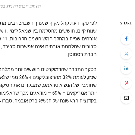
השחקן רוברט דה נירו, בטקס פרס
SHARE
חברת רסמוסן.
שתומכיו של הנשיא טראמפ, שמבקרים את הסיקור 
יותר אמריקאים – 59% – מודאגים
בקדנציה הראשונה של הנשיא ברק אובמה, סברו 53% מהאמריקנים שמתנגדי אובמה ינקטו באלימות.