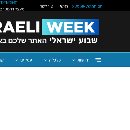
TRENDING
ראשי
צור קשר
יום חמישי, אוגוסט 6
חדשות
כלכלה
עסקים
קה