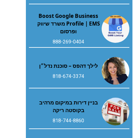
Boost Google Business
Profile | EMS משרד שיווק
ופרסום
888-269-0404
לילך דהפס – סוכנת נדל״ן
818-674-3374
בניין דירות במיקום מרהיב
בקוסטה ריקה
818-744-8860