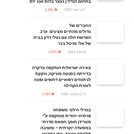
בתחום הנדל"ן נעצר בלוס אנג׳לס
31 בינואר 2025
3,035
החברים של
גדולים מהחיים מציגים: ערב
הפרשת חלה עם נטלי דדון בבית
של אלי ומיטל בכר
8 במאי 2024
2,630
צעירה ישראלית הותקפה ונדקרה
בדירתה בסנטה מוניקה; נזקקת
לניתוחים רפואיים דחופים ופונה
לעזרת הקהילה
13 בנובמבר 2024
2,185
בוורלי הילס: משפחה
פרסית-יהודית מותקפת ע"י
מטרידן תומך חמאס סדרתי
במסעדה יוקרתית – ומשיבה
מלחמה שערה. צפו בסרטון