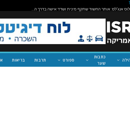
מעצר דרמטי בלוס אנג'לס: אותר החשוד שתקף מינית ושדד אישה בדרך הביתה ממכון כושר פופולרי בואלי וילג'
כתבות
ילה
ספורט
תרבות
בריאות
אי
שער