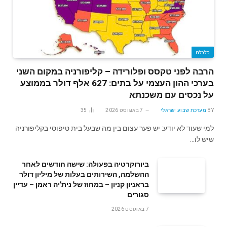
כלכלה
הרבה לפני טקסס ופלורידה – קליפורניה במקום השני
בערכי ההון העצמי על בתים: 627 אלף דולר בממוצע
על נכסים עם משכנתא
BY
מערכת שבוע ישראלי
7 באוגוסט 2026
35
למי שעוד לא יודע: יש פער עצום בין מה שבעל בית טיפוסי בקליפורניה
שיש לו…
ביורוקרטיה בפעולה: שישה חודשים לאחר
ההשלמה, השירותים בעלות של מיליון דולר
בראניון קניון – במחוז של נית'יה ראמן – עדיין
סגורים
7 באוגוסט 2026