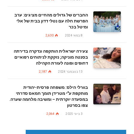
החברים של גדולים מהחיים מציגים: ערב
הפרשת חלה עם נטלי דדון בבית של אלי
ומיטל בכר
8 במאי 2024
2,630
צעירה ישראלית הותקפה ונדקרה בדירתה
בסנטה מוניקה; נזקקת לניתוחים רפואיים
דחופים ופונה לעזרת הקהילה
13 בנובמבר 2024
2,187
בוורלי הילס: משפחה פרסית-יהודית
מותקפת ע"י מטרידן תומך חמאס סדרתי
במסעדה יוקרתית – ומשיבה מלחמה שערה.
צפו בסרטון
3 ביוני 2025
2,064