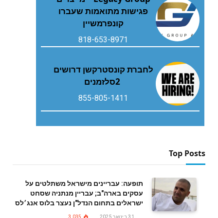
פגישות מתואמות שעברו
קונפרמשיין
818-653-8971
‬2‭ ‬סלזמנים
855-805-1411
Top Posts
תופעה: עבריינים מישראל משתלטים על
עסקים בארה"ב; עבריין מנתניה שסחט
ישראלים בתחום הנדל"ן נעצר בלוס אנג׳לס
31 בינואר 2025
3,035