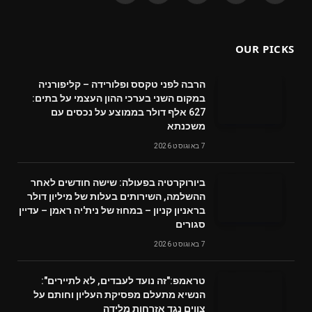
(Twitter)
OUR PICKS
הרבה לפני טקסס ופלורידה – קליפורניה
במקום השני בערכי ההון העצמי על בתים:
627 אלף דולר בממוצע על נכסים עם
משכנתא
7 באוגוסט 2026
ביורוקרטיה בפעולה: שישה חודשים לאחר
ההשלמה, השירותים בעלות של מיליון דולר
בראניון קניון – במחוז של נית'יה ראמן – עדיין
סגורים
7 באוגוסט 2026
טראמפ:"זה נועד לעבדים, לא לתיירים":
הנשיא מתעלם מפסיקת העליון וחותם על
צווים נגד אזרחות מלידה