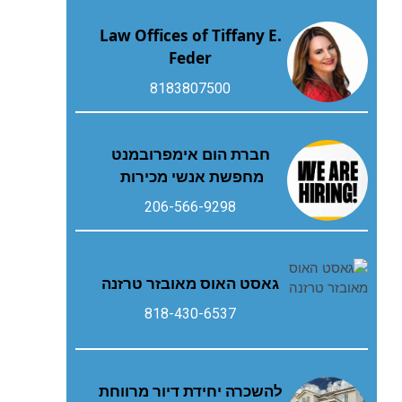
Law Offices of Tiffany E.
Feder
8183807500
חברת הום אימפרובמנט
מחפשת אנשי מכירות
206-566-9298
גאסט‭ ‬האוס‭ ‬מאובזר‭ ‬טרזנה
818-430-6537
להשכרה יחידת דיור מרווחת