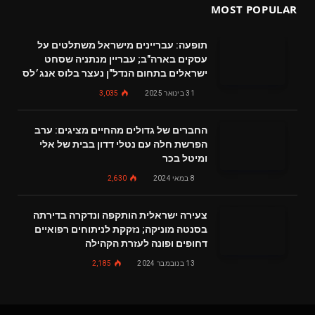
MOST POPULAR
תופעה: עבריינים מישראל משתלטים על
עסקים בארה"ב; עבריין מנתניה שסחט
ישראלים בתחום הנדל"ן נעצר בלוס אנג׳לס
31 בינואר 2025
3,035
החברים של גדולים מהחיים מציגים: ערב
הפרשת חלה עם נטלי דדון בבית של אלי
ומיטל בכר
8 במאי 2024
2,630
צעירה ישראלית הותקפה ונדקרה בדירתה
בסנטה מוניקה; נזקקת לניתוחים רפואיים
דחופים ופונה לעזרת הקהילה
13 בנובמבר 2024
2,185