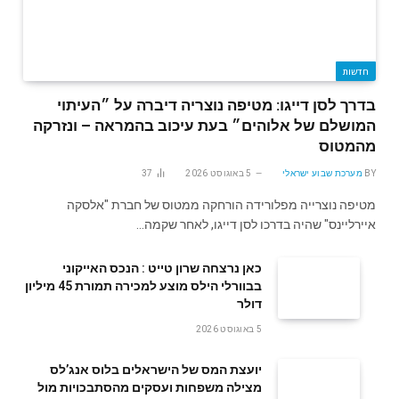
חדשות
בדרך לסן דייגו: מטיפה נוצריה דיברה על ״העיתוי
המושלם של אלוהים״ בעת עיכוב בהמראה – ונזרקה
מהמטוס
BY
מערכת שבוע ישראלי
5 באוגוסט 2026
37
מטיפה נוצרייה מפלורידה הורחקה ממטוס של חברת "אלסקה
איירליינס" שהיה בדרכו לסן דייגו, לאחר שקמה…
‬דולר
5 באוגוסט 2026