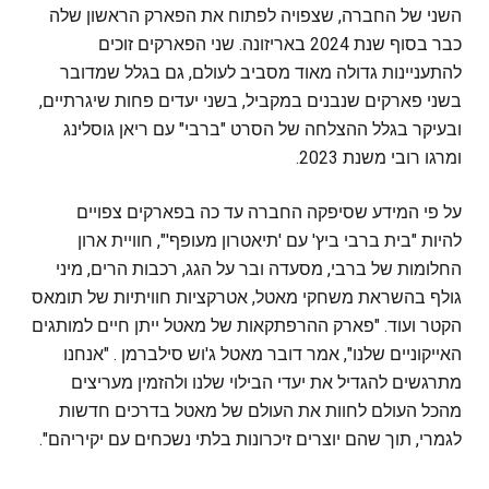
השני של החברה, שצפויה לפתוח את הפארק הראשון שלה
כבר בסוף שנת 2024 באריזונה. שני הפארקים זוכים
להתעניינות גדולה מאוד מסביב לעולם, גם בגלל שמדובר
בשני פארקים שנבנים במקביל, בשני יעדים פחות שיגרתיים,
ובעיקר בגלל ההצלחה של הסרט "ברבי" עם ריאן גוסלינג
ומרגו רובי משנת 2023.
על פי המידע שסיפקה החברה עד כה בפארקים צפויים
להיות "בית ברבי ביץ' עם 'תיאטרון מעופף'", חוויית ארון
החלומות של ברבי, מסעדה ובר על הגג, רכבות הרים, מיני
גולף בהשראת משחקי מאטל, אטרקציות חוויתיות של תומאס
הקטר ועוד. "פארק ההרפתקאות של מאטל ייתן חיים למותגים
האייקוניים שלנו", אמר דובר מאטל ג'וש סילברמן . "אנחנו
מתרגשים להגדיל את יעדי הבילוי שלנו ולהזמין מעריצים
מהכל העולם לחוות את העולם של מאטל בדרכים חדשות
לגמרי, תוך שהם יוצרים זיכרונות בלתי נשכחים עם יקיריהם".