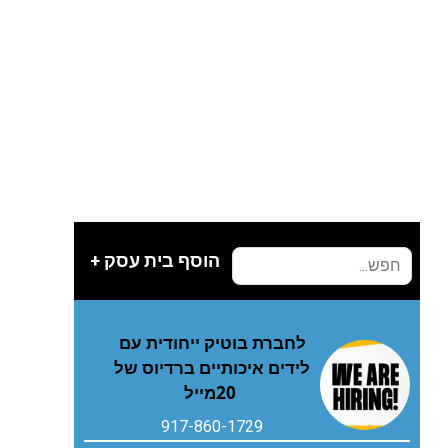
הוסף בית עסק +
‬20‭ ‬מייל
917-860-1729