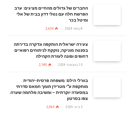
החברים של גדולים מהחיים מציגים: ערב
הפרשת חלה עם נטלי דדון בבית של אלי
ומיטל בכר
8 במאי 2024
2,630
צעירה ישראלית הותקפה ונדקרה בדירתה
בסנטה מוניקה; נזקקת לניתוחים רפואיים
דחופים ופונה לעזרת הקהילה
13 בנובמבר 2024
2,185
בוורלי הילס: משפחה פרסית-יהודית
מותקפת ע"י מטרידן תומך חמאס סדרתי
במסעדה יוקרתית – ומשיבה מלחמה שערה.
צפו בסרטון
3 ביוני 2025
2,063