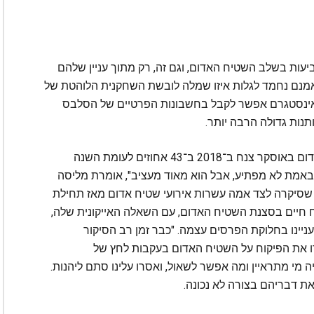
עות בשלב השטיח האדום, וגם זה, רק מתוך עניין שלהם
 אמנם נחמד לגלות איזו שמלה לובשת השחקנית הלוהטת של
ן האינסטגרם אפשר לקבל בחשבונות הפרטיים של הסלבס
תנות גדולה הרבה יותר.
הרייטינג של משדר הדגל של ערוץ E! מהשטיח האדום באוסקר צנח ב־2018 ב־43 אחוזים לעומת השנה
 "הנתון הזה באמת לא מפתיע, אבל הוא מאוד מעציב", אומרת מליסה
 שסיקרה לצד אמה עשרות אירועי שטיח אדום מאז תחילת
ה רוח חיים בסצנת השטיח האדום, עם השאלה האייקונית שלה,
ינו בחלוקת הפרסים עצמה. "כבר זמן רב הסיקור
 את הפיקוח על השטיח האדום בעקבות לחץ של
 מי מתראיין ומה אפשר לשאול, ואסרו עלינו סתם ליהנות.
ת דבריהם בצורה לא נכונה.