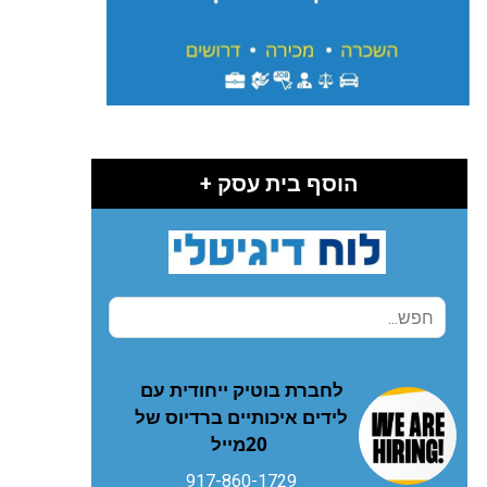
הוסף בית עסק +
‬20‭ ‬מייל
917-860-1729