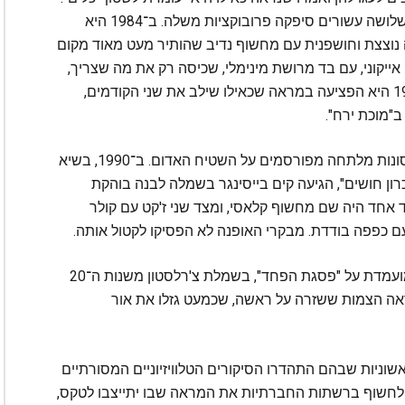
אחת ההשראות של גאגא היא הזמרת שר, שלפני שלושה עשורים סיפקה פרובוקציות משלה. ב־1984 היא
 נוצצת וחושפנית עם מחשוף נדיב שהותיר מעט מאוד מקום
ייקוני, עם בד מרושת מינימלי, שכיסה רק את מה שצריך,
ולראשה תוסף קיפודי ענק סטייל לאס וגאס. ב־1988 היא הפציעה במראה שכאילו שילב את שני הקודמים,
ב"מוכת ירח".
האטרקציות שסיפקה שר סללו את הדרך לשלל אסונות מלתחה מפורסמים על השטיח האדום. ב־1990, בשיא
ון חושים", הגיעה קים בייסינגר בשמלה לבנה בוהקת
אחד היה שם מחשוף קלאסי, ומצד שני ז'קט עם קולר
עם כפפה בודדת. מבקרי האופנה לא הפסיקו לקטול אותה.
ב־1992 התייצבה ג'ולייט לואיס הצעירה, שהיתה מועמדת על "פסגת הפחד", בשמלת צ'רלסטון משנות ה־20
ראה הצמות ששזרה על ראשה, שכמעט גזלו את אור
אשוניות שבהם התהדרו הסיקורים הטלוויזיוניים המסורתיים
 לחשוף ברשתות החברתיות את המראה שבו יתייצבו לטקס,