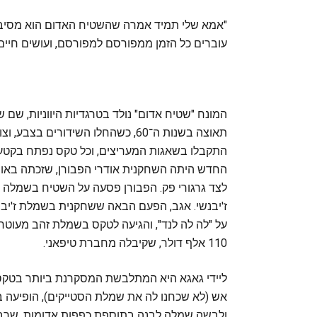
"אמא שלי תמיד אמרה שהשטיח האדום הוא מסיבת ה
עוברים כל הזמן ממפורסם למפורסם, ועושים חיים. 
המונח "שטיח אדום" נולד בטרגדיות היווניות, שם 
תאוצה בשנות ה־60, כשהחלו השידורים
התקבלו בשאגות המעריצים, וכל טקס נפתח בקטע ע
לצד גרגורי פק. הפבורן פסעה על השטיח בשמלה מ
ז'יבנשי. אגב, הפעם הבאה ששחקנית בשמלת ז'יבנ
110 אלף דולר, שקיבלה מחברת טיפאני.
ליידי גאגא היא המתלבשת המסקרנת ביותר בטקס 
אש (לא שכחנו לה את שמלת הסטייקים), הופיעה בט
ולבשה שמלה לבנה בתוספת כפפות אדומות, שרבים 