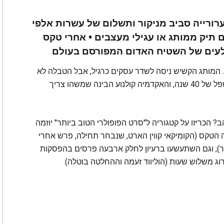
רורייה סביב מניקור ותשלום של עשרות אלפי
 תיק ממותג או עגילי מעצבים • אחרי טקס
טקס האוסקר חגג השנה בלוס אנג'לס יומולדת 91. המותג הקשיש ניסה לשדר עסקים כרגיל, אבל הטבלה לא
משקרת. בטקס הקודם צפו 26 מיליון איש בלבד, שפל של 40 שנה, והאקדמיה קולנוע הבינה שמשהו צריך
? הכריזו על קטגוריה ל"סרט הפופולרי הטוב ביותר" יוזמה
הטקס (הקומיקאי קווין הארט, שנבחר תחילה, פרש אחרי
ר); וגם השתעשעו ברעיון לחלק ארבעה פרסים בהפסקות
וג משלוש שעות (הוליווד זעמה וההחלטה בוטלה).