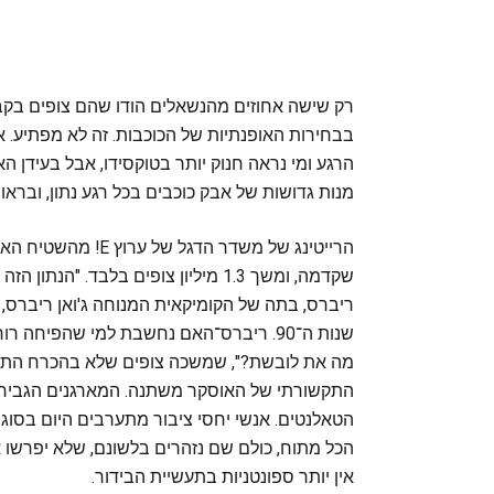
רק שישה אחוזים מהנשאלים הודו שהם צופים בקבי
בבחירות האופנתיות של הכוכבות. זה לא מפתיע.
הרגע ומי נראה חנוק יותר בטוקסידו, אבל בעיד
מנות גדושות של אבק כוכבים בכל רגע נתון, ובראוו
שקדמה, ומשך 1.3 מיליון צופים בלבד.
ריברס, בתה של הקומיקאית המנוחה ג'ואן ריברס,
שנות ה־90. ריברס־האם נחשבת למי שהפיח
מה את לובשת?", שמשכה צופים שלא בהכרח התעני
התקשורתי של האוסקר משתנה. המארגנים הגבירו
הטאלנטים. אנשי יחסי ציבור מתערבים היום בסוגיה
הכל מתוח, כולם שם נזהרים בלשונם, שלא יפרשו א
אין יותר ספונטניות בתעשיית הבידור.