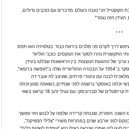
קוקטייל הכי טובה בעולם. מדברים עם כוכבים גדולים,
העידן הזה נגמר".
• • •
שימש דרך לקדם פני מלכים ביראת כבוד. בטלוויזיה הוא תפס
 בצבע, וצוותי התקשורת נהרו לסקר את הטקסים. כוכבי הוליווד
רוך של ההגעות הנוצצות. בין הראשונות שבלטו בעידן
החדש היתה השחקנית אודרי הפבורן, שזכתה באוסקר ב־1954 על הבכורה ההוליוודית שלה ב"חופשה ברומא",
לאכית לבנה עם עיטורי פרחים, שעיצב לה אובר דה
שי זכתה באוסקר נרשמה לפני שנתיים, כשאמה סטון זכתה
על "לה לה לנד", והגיעה לטקס בשמלת זהב מעוטרת קריסטלים של סברובסקי, עם עגילי זהב 18 קראט בשווי
השנה. הזמרת, שבנתה קריירה שלמה על לבוש הזוי ומושך
קס לפני ארבע שנים במחרוזת משירי "צלילי המוזיקה",
לעגו להן ואמרו שנראה כאילו היא "עומדת לשטוף כלים".