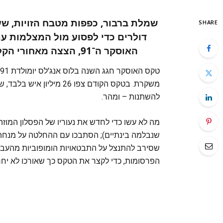
שמלת ברבור, כפפות מטבח הזויות, שע
SHARE
דולרים כדי לפסוע מול המצלמות עם
האוסקר ה־91, הצצה מאחורי הקלעים של השטיח האדום המפורסם בעולם
להשתנות – ומהר.
מה לא עשו כדי לחדש את נעוריו של הפסלון המוזהב
שנבלמה בינתיים); הסתבכו עם ההחלטה על מנחה 
שסירב להתנצל על התבטאויות הומופוביות מהעב
הפרסומות, כדי לקצר את הטקס כך שאורכו לא יחר