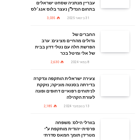
עבריין מנתניה שסחט ישראלים
בתחום הנדל"ן נעצר בלוס אנג׳לס
31 בינואר 2025
3,035
החברים של
גדולים מהחיים מציגים: ערב
הפרשת חלה עם נטלי דדון בבית
של אלי ומיטל בכר
8 במאי 2024
2,630
צעירה ישראלית הותקפה ונדקרה
בדירתה בסנטה מוניקה; נזקקת
לניתוחים רפואיים דחופים ופונה
לעזרת הקהילה
13 בנובמבר 2024
2,185
בוורלי הילס: משפחה
פרסית-יהודית מותקפת ע"י
מטרידן תומך חמאס סדרתי