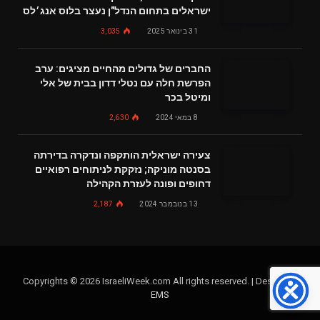
ישראלים בתחום הנדל"ן נעצר בלוס אנג׳לס
31 בינואר 2025
3,035
החברים של גדולים מהחיים מציגים: ערב
הפרשת חלה עם נטלי דדון בבית של אלי
ומיטל בכר
8 במאי 2024
2,630
צעירה ישראלית הותקפה ונדקרה בדירתה
בסנטה מוניקה; נזקקת לניתוחים רפואיים
דחופים ופונה לעזרת הקהילה
13 בנובמבר 2024
2,187
Copyrights © 2026 IsraeliWeek.com All rights reserved. | Design by
EMS