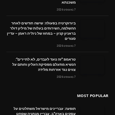
משכנתא
7 באוגוסט 2026
ביורוקרטיה בפעולה: שישה חודשים לאחר
ההשלמה, השירותים בעלות של מיליון דולר
בראניון קניון – במחוז של נית'יה ראמן – עדיין
סגורים
7 באוגוסט 2026
טראמפ:"זה נועד לעבדים, לא לתיירים":
הנשיא מתעלם מפסיקת העליון וחותם על
צווים נגד אזרחות מלידה
7 באוגוסט 2026
MOST POPULAR
תופעה: עבריינים מישראל משתלטים על
עסקים בארה"ב; עבריין מנתניה שסחט