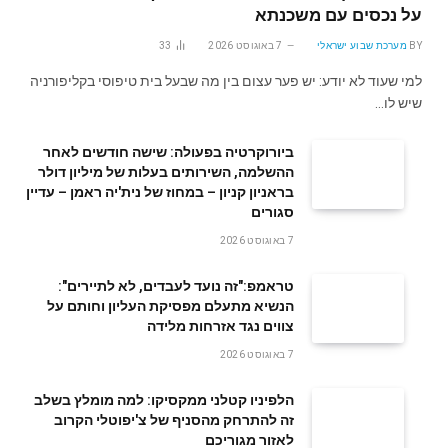
על נכסים עם משכנתא
BY
מערכת שבוע ישראלי
7 באוגוסט 2026
33
למי שעוד לא יודע: יש פער עצום בין מה שבעל בית טיפוסי בקליפורניה
שיש לו…
ביורוקרטיה בפעולה: שישה חודשים לאחר
ההשלמה, השירותים בעלות של מיליון דולר
בראניון קניון – במחוז של נית'יה ראמן – עדיין
סגורים
7 באוגוסט 2026
טראמפ:"זה נועד לעבדים, לא לתיירים":
הנשיא מתעלם מפסיקת העליון וחותם על
צווים נגד אזרחות מלידה
7 באוגוסט 2026
הלפיניו קטלני ממקסיקו: למה מומלץ בשלב
זה להתרחק מהסניף של צ'יפוטלי הקרוב
לאזור מגוריכם