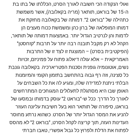
ואולי הנקודה הכי חשובה לאורך הסרט, הכללתו של בתו בת
ה-15 של בוראט, תותאר (מריה בקאלובה), אשר משמשת
כתהילה של "בוראט 2". דמותה של בקאלובה מחזקת את
דמותו המופלאה של ברון כהן ומשמשת ככוח מעצים הן
לדמות והן לנרטיב הגדול יותר. באמצעות דמותה של תותאר,
הקהל לא רק מקבל תובנה רבה יותר על תרבות "קזחסטן"
(הפיקטיבית בסרט) – המוצגת זו לצד זו של התרבות
האמריקאית – אלא עולה דיאלוג פתוח על פמיניזם, זכויות
נשים, אוטונומיה גופנית וסכנות הפטריארכיה. בקאלובה גונבת
כל סצינה, וזה רף גבוה בהתחשב בתזמון הקומי והמיומנות
הבלתי ניתנת למדידה שלה, ומגיע לה את כל השבחים על
האופן שבו היא מסתגלת לתעלולים המגוחכים המתרחשים
לאורך כל הדרך. ככל ש-"בוראט 2" עוסק בדמותו ובמסעו של
בוראט, סיפורה של תותאר הוא בעל חשיבות עליונה העוזר
להניע את המסר הגדול יותר של הסרט. כשהוא נרתע מחוסר
העדינות העזה, תוך קריצה לקהל הסרט, "בוראט 2" לא מהסס
לפתוח את הדלת ולפרוץ כל גבול אפשרי, טאבו חברתי