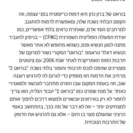
בוראט של ברון כהן היא דמות כריזמטית בפני עצמה, וזה
הקסם הבלתי נשכח שלה, ומאפשרת לדמות להתגנב
למרחבים הומי אדם, שאחרת נראים בלתי אפשריים, כמו
ועידת הפעולה הפוליטית השמרנית (CPAC) – בניסיון להעביר
מתנה לסגן הנשיא פנס, כשהוא מחופש לא אחר מאשר
הנשיא דונלד טראמפ. "בוראט" המקורי נשזר למרקם של
תרבות הפופ האמריקנית לאחר שנת 2006, עם ציטוטים
מצטיינים שהפכו לנכס תרבותי והומור בלתי נשכח. "בוראט 2"
מרחיב את הדמות הזו מספיק כדי לגרום לה להרגיש רעננה
שוב, וזה באמת המקום שבו הסרט מתחבר לעכשווי ולסאטירי
כאחד. על מנת שסרט כמו "בוראט 2" יעבוד ויצליח, הוא צריך
לחפור לא רק באירועים עכשוויים ולמצוא דרכים להפוך אותם
למצחיקים יותר – וזה לא דבר של מה בכך, בהתחשב באופי
הרציני שהעולם מצוי בו היום – אלא גם להרגיש את הדופק
של התרבות הנוכחית.