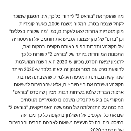
מה שהופך את "בוראט 2" לייחודי כל כך, אינו הסגנון שמוכר
לקהל שצפה בסרט המקור משנת 2006, כאשר קומדיות
מוקומנטריות אחרות יצאו לאקרנים, כמו "מה שקורה בצללים"
וכן "ברונו" של כהן עצמו, והטביעו את חותמם על ההיסטוריה
של הקולנוע ותרבות הפופ באותה תקופה. במקום זאת,
התכונות המיוחדות ביותר של "בוראט 2" קשורות כל כך
לתזמון יציאת הסרט, מכיוון ש-2020 היא השנה המושלמת
להופעת סרט עם מסר וסגנון זה. לא זו בלבד ש-2020 הייתה
שנה קשה מבחינת המגיפה העולמית, שהשביתה את בתי
הקולנוע ושינתה את חיי היום-יום, אלא שהבחירות לנשיאות
ארצות הברית שלטו בשיחות רבות. מכיוון שהסרט "בוראט"
המקורי גם ביקש להבליט משפטים סאטיריים מנוסחים
בחוכמה על התנהלותה של הממשלה האמריקאית, "בוראט 2"
שם את כל הקלפים על השולחן בתקופה כל כך מכריעה
בהיסטוריה, בה כל העיניים נשואות לארצות הברית והבחירות
של נובמבר 2020.