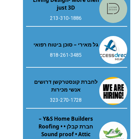
just 3D
213-310-1886
גל מאירי – סוכן ביטוח רפואי
818-261-3485
לחברת קונסטרקשן דרושים
אנשי מכירות
323-270-1728
Y&S Home Builders –
חברת קבלן • Roofing •
Sound proof • Attic