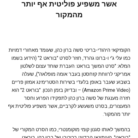
אשר משפיע פוליטית אף יותר
מהמקור
הקומיקאי היהודי-בריטי סשה ברון כהן, שעומד מאחורי דמויות
כמו עלי ג'י ו-ברונו גהרד, חוזר לסרט "בוראט 2" (הידוע בשמו
המלא: "סרט המשך בוראט: העברת שוחד עצום לשלטון
אמריקני לרווחת קזחסטן בעבר אומה מופלאה"), שעלה
בשבוע שעבר באופן בלעדי בשירות הסטרימינג אמזון פריים
(Amazon Prime Video) – ובדיוק בזמן הנכון. "בוראט 2" הוא
חזרה מענגת של סשה ברון כהן לתפקידו הפרוע וחסר
המעצורים, בסרט משעשע לקרביים, אשר משפיע פוליטית אף
יותר מהמקור.
בהמשך לאותו סגנון קומי מוקומנטרי, כמו הסרט המקורי של
"בוראט", העיתונאי הבדיוני בכיכובו של ברון כהן, בוראט