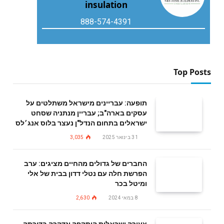
insulation
888-574-4391
Top Posts
תופעה: עבריינים מישראל משתלטים על
עסקים בארה"ב; עבריין מנתניה שסחט
ישראלים בתחום הנדל"ן נעצר בלוס אנג׳לס
31 בינואר 2025
3,035
החברים של גדולים מהחיים מציגים: ערב
הפרשת חלה עם נטלי דדון בבית של אלי
ומיטל בכר
8 במאי 2024
2,630
צעירה ישראלית הותקפה ונדקרה בדירתה