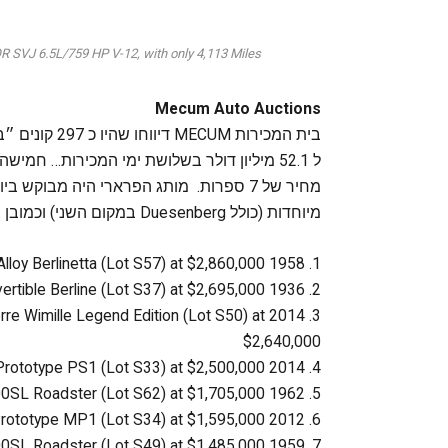
J 6.5L/759 HP V-12, with only 4,113 Miles
Mecum Auto Auctions
בית המכירות M
מיוחדות (כולל Duesenberg במקום השני) וכמובן בוגאטי ומרצדס.
1. 1958 Ferrari 250 GT 'Tour De France' Alloy Berlinetta (Lot S57) at $2,860,000
2. 1936 Duesenberg Model J Rollston Convertible Berline (Lot S37) at $2,695,000
Pierre Wimille Legend Edition (Lot S50) at
$2,640,000
4. 2014 Ferrari LaFerrari Prototype PS1 (Lot S33) at $2,500,000
5. 1962 Mercedes-Benz 300SL Roadster (Lot S62) at $1,705,000
6. 2012 Ferrari LaFerrari Prototype MP1 (Lot S34) at $1,595,000
7. 1959 Mercedes-Benz 300SL Roadster (Lot S49) at $1,485,000