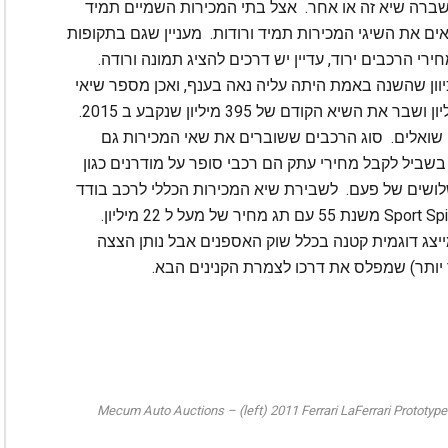
שברה שיא זה או אחר. אצל בתי המכירות השמיים תמיד
 את השיגי המכירות תמיד ורודות. מעניין שגם בתקופות
י הרכבים ירוד, עדיין יש דרכים להציג תמונה ורודה.
ון שהשנה באמת היתה עליה נאה בענף, ואכן מספר שיאי
מכירות נשברו. סך המכירות השנה הגיע ל 469 מיליון ושבר את השיא הקודם של 395 מיליון שנקבע ב 2015.
שואלים. סוג הרכבים ששוברים את שאי המכירות גם
ביל לקבל מחירי עתק הם רכבי סופר על מודרנים כגון
ים והשלושים של פעם. לשבירת שיא המכירות הכללי לרכב בודד
עדיין לא הגיעו והשיא השנה שייך לפרארי 410 Sport Spider משנת 55 עם תג מחיר של מעל ל 22 מיליון.
יצג דוגמית קטנה בכלל שוק האספנים אבל נותן הצצה
יותר) שמפלס את דרכו לצמרת הקנינים הבא.
Mecum Auto Auctions – (left) 2011 Ferrari LaFerrari Prototype 