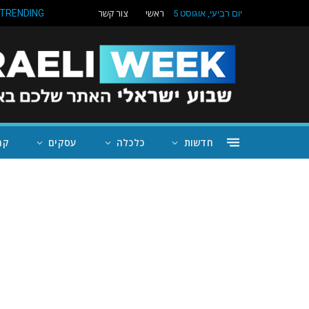
ראשי
צור קשר
TRENDING
יום רביעי, אוגוסט 5
חדשות
כלכלה
עסקים
קה