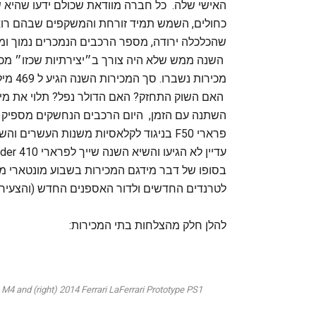
האישי שלה. כל חברה מוודאת שכולם ידעו שהיא 
כחולים, השמש תמיד זורחת והמשקפים שבהם רואים
שהכלכלה ירודה, מספר הרכבים הנמכרים נמוך ומחיר
השנה ממש שלא היה צורך ב״יצירתיות שכזו״ מכיו
האם השוק התחזק? האם הדולר נפל? תלוי את מי 
השתנה עם הזמן, היום הרכבים הנחשקים מספיק בש
פרארי F50 בניגוד לקלאסיות משנות העשר
בסופו של דבר מידגם המכירות בשבוע מונטארי מי
לטרנדים החדשים ולדור האספנים החדש (והצעיר 
להלן חלק מהצלחות בתי המכירות:
M4 and (right) 2014 Ferrari LaFerrari Prototype PS1