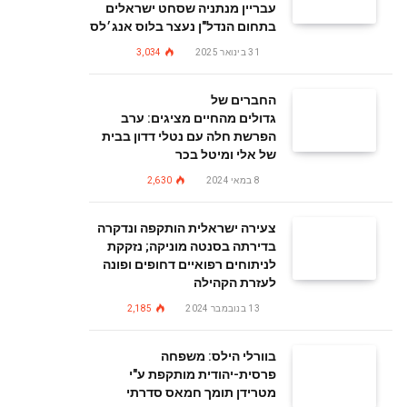
עבריין מנתניה שסחט ישראלים
בתחום הנדל"ן נעצר בלוס אנג׳לס
31 בינואר 2025
3,034
החברים של
גדולים מהחיים מציגים: ערב
הפרשת חלה עם נטלי דדון בבית
של אלי ומיטל בכר
8 במאי 2024
2,630
צעירה ישראלית הותקפה ונדקרה
בדירתה בסנטה מוניקה; נזקקת
לניתוחים רפואיים דחופים ופונה
לעזרת הקהילה
13 בנובמבר 2024
2,185
בוורלי הילס: משפחה
פרסית-יהודית מותקפת ע"י
מטרידן תומך חמאס סדרתי