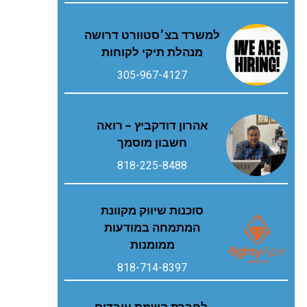
למשרד בצ׳סטוורט דרושה
מנהלת תיקי לקוחות
305-967-4127
אהרון דודקביץ – רואה
חשבון מוסמך
818-225-8488
סוכנות שיווק מקוונת
המתמחה במודעות
ממומנות
818-714-8397
לחברת השמת עובדים