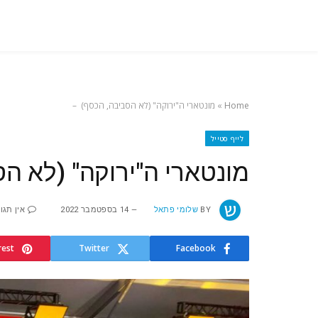
Home
»
מונטארי ה"ירוקה" (לא הסביבה, הכסף) –
לייף סטייל
מונטארי ה"ירוקה" (לא ה
BY
שלומי פתאל
14 בספטמבר 2022
אין תגו
rest
Twitter
Facebook