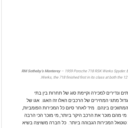
RM Sotheby’s Monterey
– 1959 Porsche 718 RSK Werks Spyder. Bil
Werks, the 718 finished first in its class at both the 
ם ונדירים למכירה וקיימת סוג של תחרות בין בתי
דול מתגי המחירים של הרכבים האלו זה האגו. אגו של
 המתווכים בינהם. מיד לאחר סיום כל המכירות הפומביות,
מי מהם מוכר את הרכב היקר ביותר, מי מוכר הכי הרבה
 את טוטאל המכירות הגבוהה ביותר. כל חברה משויצה בשיא