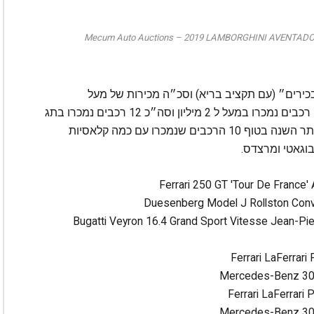
Mecum Auto Auctions – 2019 LAMBORGHINI AVENTADOR SV
MECU דיווחו שהיו כ 297 קונים ״בכירים״ (עם תקציב בריא) וסכ״ה מכירות של מעל
ל 52.1 מיליון דולר בשלושת ימי המכירות… חמישה רכבים נמכרו במעל ל 2 מיליון וסה״כ 12 רכבים נמכרו בתג
מחיר של 7 ספרות. מותג הפרארי היה מבוקש ביותר השנה בטוף 10 הרכבים שנמכרו עם כמה קלאסיות
3. 2014 Bugatti Veyron 16.4 Grand Sport Vitesse Jean-