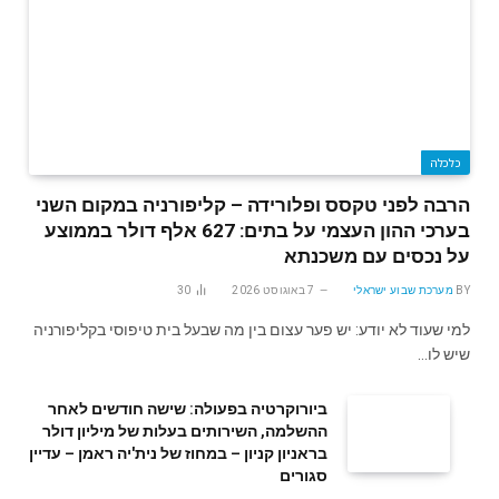
כלכלה
הרבה לפני טקסס ופלורידה – קליפורניה במקום השני
בערכי ההון העצמי על בתים: 627 אלף דולר בממוצע
על נכסים עם משכנתא
BY
מערכת שבוע ישראלי
7 באוגוסט 2026
30
למי שעוד לא יודע: יש פער עצום בין מה שבעל בית טיפוסי בקליפורניה
שיש לו…
ביורוקרטיה בפעולה: שישה חודשים לאחר
ההשלמה, השירותים בעלות של מיליון דולר
בראניון קניון – במחוז של נית'יה ראמן – עדיין
סגורים