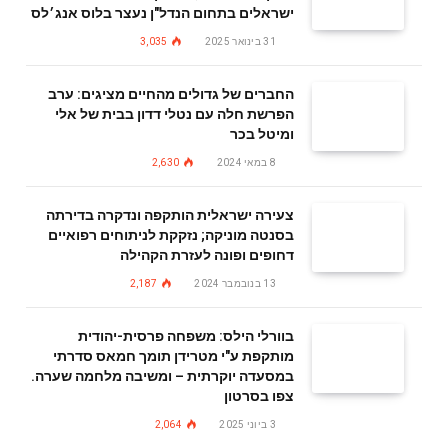
ישראלים בתחום הנדל"ן נעצר בלוס אנג׳לס
31 בינואר 2025
3,035
החברים של גדולים מהחיים מציגים: ערב
הפרשת חלה עם נטלי דדון בבית של אלי
ומיטל בכר
8 במאי 2024
2,630
צעירה ישראלית הותקפה ונדקרה בדירתה
בסנטה מוניקה; נזקקת לניתוחים רפואיים
דחופים ופונה לעזרת הקהילה
13 בנובמבר 2024
2,187
בוורלי הילס: משפחה פרסית-יהודית
מותקפת ע"י מטרידן תומך חמאס סדרתי
במסעדה יוקרתית – ומשיבה מלחמה שערה.
צפו בסרטון
3 ביוני 2025
2,064