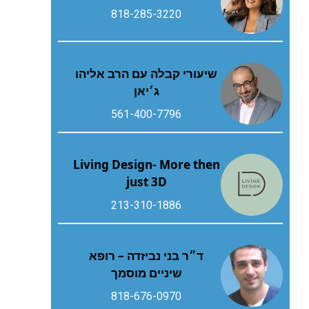
818-285-3220
שיעורי קבלה עם הרב אליהו
ג׳יאן
561-400-7796
Living Design- More then
just 3D
213-310-1886
ד״ר בני נביזדה – רופא
שיניים מוסמך
818-676-0970