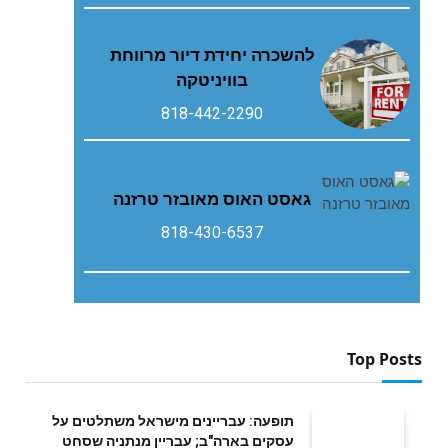
להשכרה יחידת דיור מרווחת
בוויניטקה
818-442-2290
גאסט‭ ‬האוס‭ ‬מאובזר‭ ‬טרזנה
818-430-6537
Top Posts
תופעה: עבריינים מישראל משתלטים על
עסקים בארה"ב; עבריין מנתניה שסחט