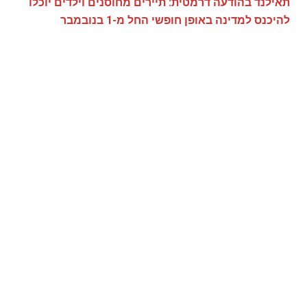
תאילנד בהודעה דרמטית: תיירים מחוסנים וילדים יוכלו
להיכנס למדינה באופן חופשי החל מ-1 בנובמבר