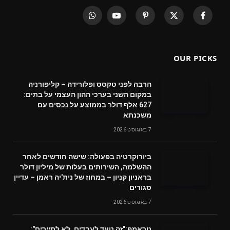
WhatsApp
YouTube
Pinterest
X
Facebook
(Twitter)
OUR PICKS
הרבה לפני טקסס ופלורידה – קליפורניה
במקום השני בערכי ההון העצמי על בתים:
627 אלף דולר בממוצע על נכסים עם
משכנתא
7 באוגוסט 2026
ביורוקרטיה בפעולה: שישה חודשים לאחר
ההשלמה, השירותים בעלות של מיליון דולר
בראניון קניון – במחוז של נית'יה ראמן – עדיין
סגורים
7 באוגוסט 2026
טראמפ:"זה נועד לעבדים, לא לתיירים":