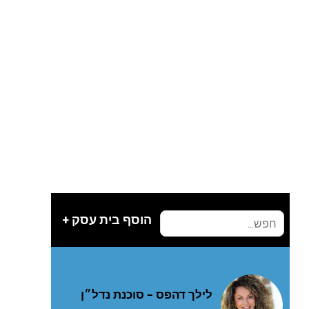
הוסף בית עסק +
לילך דהפס – סוכנת נדל״ן