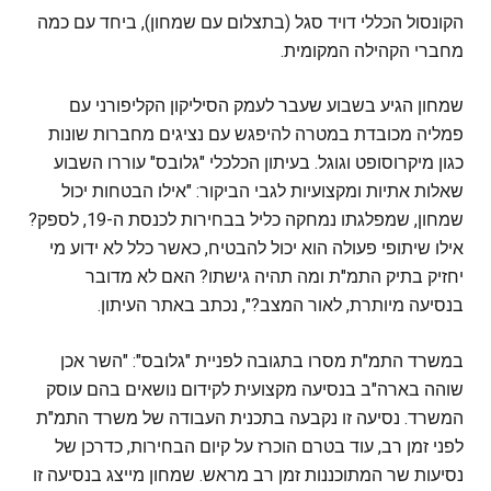
הקונסול הכללי דויד סגל (בתצלום עם שמחון), ביחד עם כמה
מחברי הקהילה המקומית.
שמחון הגיע בשבוע שעבר לעמק הסיליקון הקליפורני עם
פמליה מכובדת במטרה להיפגש עם נציגים מחברות שונות
כגון מיקרוסופט וגוגל. בעיתון הכלכלי "גלובס" עוררו השבוע
שאלות אתיות ומקצועיות לגבי הביקור: "אילו הבטחות יכול
שמחון, שמפלגתו נמחקה כליל בבחירות לכנסת ה-19, לספק?
אילו שיתופי פעולה הוא יכול להבטיח, כאשר כלל לא ידוע מי
יחזיק בתיק התמ"ת ומה תהיה גישתו? האם לא מדובר
בנסיעה מיותרת, לאור המצב?", נכתב באתר העיתון.
במשרד התמ"ת מסרו בתגובה לפניית "גלובס": "השר אכן
שוהה בארה"ב בנסיעה מקצועית לקידום נושאים בהם עוסק
המשרד. נסיעה זו נקבעה בתכנית העבודה של משרד התמ"ת
לפני זמן רב, עוד בטרם הוכרז על קיום הבחירות, כדרכן של
נסיעות שר המתוכננות זמן רב מראש. שמחון מייצג בנסיעה זו