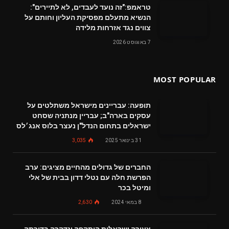
טראמפ:"זה נועד לעבדים, לא לתיירים":
הנשיא מתעלם מפסיקת העליון וחותם על
צווים נגד אזרחות מלידה
7 באוגוסט 2026
MOST POPULAR
תופעה: עבריינים מישראל משתלטים על
עסקים בארה"ב; עבריין מנתניה שסחט
ישראלים בתחום הנדל"ן נעצר בלוס אנג׳לס
31 בינואר 2025
3,035
החברים של גדולים מהחיים מציגים: ערב
הפרשת חלה עם נטלי דדון בבית של אלי
ומיטל בכר
8 במאי 2024
2,630
צעירה ישראלית הותקפה ונדקרה בדירתה