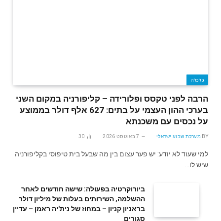
כלכלה
הרבה לפני טקסס ופלורידה – קליפורניה במקום השני
בערכי ההון העצמי על בתים: 627 אלף דולר בממוצע
על נכסים עם משכנתא
BY
מערכת שבוע ישראלי
7 באוגוסט 2026
30
למי שעוד לא יודע: יש פער עצום בין מה שבעל בית טיפוסי בקליפורניה
שיש לו…
ביורוקרטיה בפעולה: שישה חודשים לאחר
ההשלמה, השירותים בעלות של מיליון דולר
בראניון קניון – במחוז של נית'יה ראמן – עדיין
סגורים