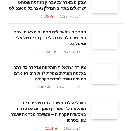
עסקים בארה"ב; עבריין מנתניה שסחט
ישראלים בתחום הנדל"ן נעצר בלוס אנג׳לס
31 בינואר 2025
3,035
החברים של גדולים מהחיים מציגים: ערב
הפרשת חלה עם נטלי דדון בבית של אלי
ומיטל בכר
8 במאי 2024
2,630
צעירה ישראלית הותקפה ונדקרה בדירתה
בסנטה מוניקה; נזקקת לניתוחים רפואיים
דחופים ופונה לעזרת הקהילה
13 בנובמבר 2024
2,187
בוורלי הילס: משפחה פרסית-יהודית
מותקפת ע"י מטרידן תומך חמאס סדרתי
במסעדה יוקרתית – ומשיבה מלחמה שערה.
צפו בסרטון
3 ביוני 2025
2,064