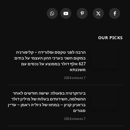
WhatsApp
YouTube
Pinterest
X
Facebook
(Twitter)
OUR PICKS
הרבה לפני טקסס ופלורידה – קליפורניה
במקום השני בערכי ההון העצמי על בתים:
627 אלף דולר בממוצע על נכסים עם
משכנתא
7 באוגוסט 2026
ביורוקרטיה בפעולה: שישה חודשים לאחר
ההשלמה, השירותים בעלות של מיליון דולר
בראניון קניון – במחוז של נית'יה ראמן – עדיין
סגורים
7 באוגוסט 2026