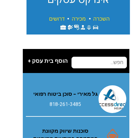
הוסף בית עסק +
גל מאירי – סוכן ביטוח רפואי
818-261-3485
סוכנות שיווק מקוונת