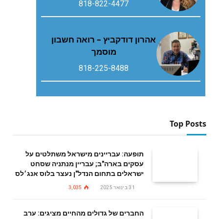
818-822-4477
אהרון דודקביץ – רואה חשבון
מוסמך
818-225-8488
Top Posts
תופעה: עבריינים מישראל משתלטים על
עסקים בארה"ב; עבריין מנתניה שסחט
ישראלים בתחום הנדל"ן נעצר בלוס אנג׳לס
31 בינואר 2025
3,035
החברים של גדולים מהחיים מציגים: ערב