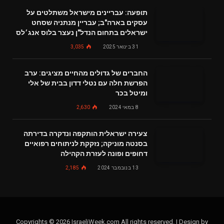
תופעה: עבריינים מישראל משתלטים על
עסקים בארה"ב; עבריין מנתניה שסחט
ישראלים בתחום הנדל"ן נעצר בלוס אנג׳לס
31 בינואר 2025
3,035
החברים של גדולים מהחיים מציגים: ערב
הפרשת חלה עם נטלי דדון בבית של אלי
ומיטל בכר
8 במאי 2024
2,630
צעירה ישראלית הותקפה ונדקרה בדירתה
בסנטה מוניקה; נזקקת לניתוחים רפואיים
דחופים ופונה לעזרת הקהילה
13 בנובמבר 2024
2,185
Copyrights © 2026 IsraeliWeek.com All rights reserved. | Design by