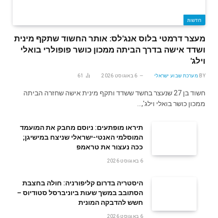
חדשות
מעצר דרמטי בלוס אנג'לס: אותר החשוד שתקף מינית
ושדד אישה בדרך הביתה ממכון כושר פופולרי בואלי
וילג'
BY
מערכת שבוע ישראלי
6 באוגוסט 2026
61
חשוד בן 27 שנעצר בחשד ששדד ותקף מינית אישה שחזרה הביתה
ממכון כושר בואלי וילג',…
תיראו מופתעים: ניוסם מחבק את המועמד
המוסלמי האנטי-ישראלי שניצח במישיגן;
ככה נעצור את טראמפ
6 באוגוסט 2026
היסטריה בדרום קליפורניה: חולה בחצבת
הסתובב במשך שעות ביוניברסל סטודיוס –
חשש להדבקה המונית
6 באוגוסט 2026