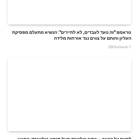
טראמפ:"זה נועד לעבדים, לא לתיירים": הנשיא מתעלם מפסיקת
העליון וחותם על צווים נגד אזרחות מלידה
7 באוגוסט 2026
לחיות על הקצה – בתוך בילבורד מעל סנסט בולווארד: המיצג