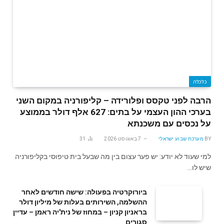
כלכלה
הרבה לפני טקסס ופלורידה – קליפורניה במקום השני
בערכי ההון העצמי על בתים: 627 אלף דולר בממוצע
על נכסים עם משכנתא
BY
מערכת שבוע ישראלי
7 באוגוסט 2026
31
למי שעוד לא יודע: יש פער עצום בין מה שבעל בית טיפוסי בקליפורניה
שיש לו…
ביורוקרטיה בפעולה: שישה חודשים לאחר
ההשלמה, השירותים בעלות של מיליון דולר
בראניון קניון – במחוז של נית'יה ראמן – עדיין
סגורים