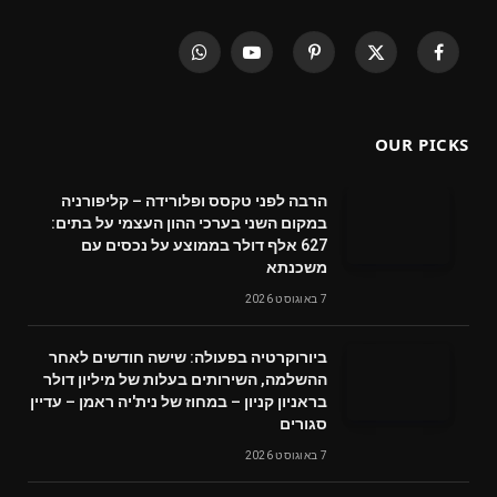
WhatsApp
YouTube
Pinterest
X
Facebook
(Twitter)
OUR PICKS
הרבה לפני טקסס ופלורידה – קליפורניה
במקום השני בערכי ההון העצמי על בתים:
627 אלף דולר בממוצע על נכסים עם
משכנתא
7 באוגוסט 2026
ביורוקרטיה בפעולה: שישה חודשים לאחר
ההשלמה, השירותים בעלות של מיליון דולר
בראניון קניון – במחוז של נית'יה ראמן – עדיין
סגורים
7 באוגוסט 2026