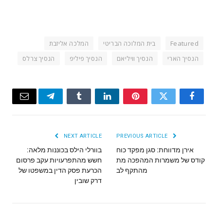
Featured
בית המלוכה הבריטי
המלכה אליזבת
הנסיך הארי
הנסיך וויליאם
הנסיך פיליפ
הנסיך צרלס
Email
Telegram
Tumblr
LinkedIn
Pinterest
Twitter
Facebook
NEXT ARTICLE
PREVIOUS ARTICLE
אירן מדווחת: סגן מפקד כוח
בוורלי הילס בכוננות מלאה:
קודס של משמרות המהפכה מת
חשש מהתפרעויות עקב פרסום
מהתקף לב
הכרעת פסק הדין במשפטו של
דרק שובין