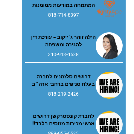
המתמחה במודעות ממומנות
818-714-8397
הילה זוהר ג׳ייקוב – עורכת דין
להגירה ומשפחה
310-913-1538
דרושים סלזמנים לחברה
בעלת סניפים ברחבי ארה״ב
818-219-2426
לחברת קונסטרקשן דרושים
אנשי מכירות מנוסים בלבד!!
888-955-0535