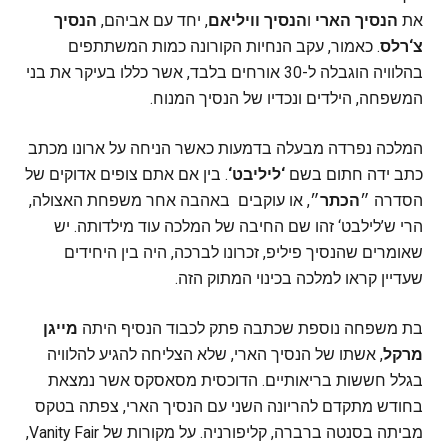
את
הנסיך הארי
ו
הנסיך וויליאם
, יחד עם אביהם,
הנסיך
צ‘רלס
. כאמור, עקב הנחיות הקורונה כמות המשתתפים
בהלוויה הוגבלה ל-30 אורחים בלבד, אשר כללו בעיקר את בני
המשפחה, הילדים ונכדיו של הנסיך המנוח.
המלכה נפרדה מבעלה בדמעות כאשר הניחה על ארונו מכתב
כתב ידה חתום בשם
‘ליליבט‘
. בין אם אתם צופים אדוקים של
הסדרה ״
הכתר
״, או עוקבים באהבה אחר משפחת האצולה,
הרי ש’לילבט‘ זהו שם החיבה של המלכה עוד מילדותה. יש
שאומרים שהנסיך פיליפ, זכרונו לברכה, היה בין היחידים
שעדיין קראו למלכה בכינוי המתוק הזה.
בת משפחה נוספת שכתבה פתק לכבוד הנסיף היתה
מייגן
מרקל
, אשתו של הנסיך הארי, שלא הצליחה להגיע להלוויה
בגלל חששות בריאותיים. הדוכסית מסאסקס אשר נמצאת
בחודש מתקדם להריונה השני עם הנסיך הארי, צפתה בטקס
מביתה בסנטה ברברה, קליפורניה. על מקורות של Vanity Fair,