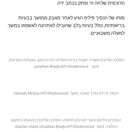
הדוכסית שלחה זר ופתק בכתב ידה.
מותו של הנסיך פיליפ הגיע לאחר מאבק ממושך בבעיות
בריאותיות, כולל בעיות בלב שהובילו לאחרונה לאשפוזו במשך
למעלה משבועיים.
המלכה אליזבת השנייה יושבת בבית התפילה לבדה (עקב מגבלות הקורונה).
מקור: Jonathan Brady/AP/Shutterstock
הנסיך צ'רלס נפרד מאביו. מקור: Hannah McKay/AP/Shutterstock
הנסיכים וויליאם והארי מגיעים להלוויה. המלכה אליזבת בהגעתה למקום
ההלוויה. מקור: Alastair Grant/Jonathan Brady/AP/Shutterstock