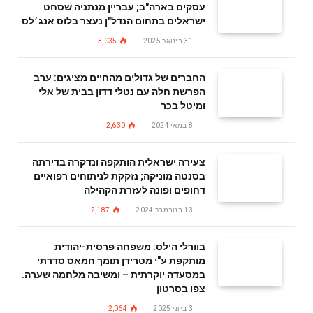
עסקים בארה"ב; עבריין מנתניה שסחט
ישראלים בתחום הנדל"ן נעצר בלוס אנג׳לס
31 בינואר 2025
3,035
החברים של גדולים מהחיים מציגים: ערב
הפרשת חלה עם נטלי דדון בבית של אלי
ומיטל בכר
8 במאי 2024
2,630
צעירה ישראלית הותקפה ונדקרה בדירתה
בסנטה מוניקה; נזקקת לניתוחים רפואיים
דחופים ופונה לעזרת הקהילה
13 בנובמבר 2024
2,187
בוורלי הילס: משפחה פרסית-יהודית
מותקפת ע"י מטרידן תומך חמאס סדרתי
במסעדה יוקרתית – ומשיבה מלחמה שערה.
צפו בסרטון
3 ביוני 2025
2,064