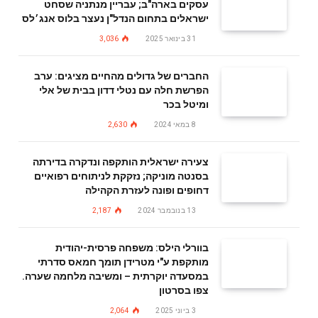
עסקים בארה"ב; עבריין מנתניה שסחט
ישראלים בתחום הנדל"ן נעצר בלוס אנג׳לס
31 בינואר 2025
3,036
החברים של גדולים מהחיים מציגים: ערב
הפרשת חלה עם נטלי דדון בבית של אלי
ומיטל בכר
8 במאי 2024
2,630
צעירה ישראלית הותקפה ונדקרה בדירתה
בסנטה מוניקה; נזקקת לניתוחים רפואיים
דחופים ופונה לעזרת הקהילה
13 בנובמבר 2024
2,187
בוורלי הילס: משפחה פרסית-יהודית
מותקפת ע"י מטרידן תומך חמאס סדרתי
במסעדה יוקרתית – ומשיבה מלחמה שערה.
צפו בסרטון
3 ביוני 2025
2,064