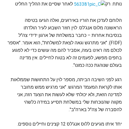
נותח. רק
לאחר שסיים את ההליך החליט
הלוחם לעדכן את הוריו באירועים, ואלה הגיעו בטיסה
הראשונה מלוס אנג'לס. לוין חוזר השבוע לעיר הולדתו
בנסיבות אחרות – כחבר במשלחת של ארגון ידידי צה"ל
(FIDF). "אני מתרגש וגאה לצאת למשלחת", הוא אומר. "אספר
לכולם מה ראינו בעזה, אסביר להם מה עושים כדי לא לפגוע
בחפים מפשע, לפעמים זה לא בטוח לחיילים. אין מדינה
בעולם שנוהגת ככה כמונו".
רגע לפני השיבה הביתה, מספר לוין על התחושות שממלאות
אותו לקראת המעמד המרגש. "אני מרגיש ממש מחובר
למדינה הזאת, ולא יכולתי שלא לעשות את הצעד הזה; אני
מקווה שהנוכחות שלי במשלחת תסייע במידה כלשהי
להסברה של צה"ל בארה"ב".
יחד איתו מגיעים ללוס אנג'לס 12 קצינים וחיילים נוספים.