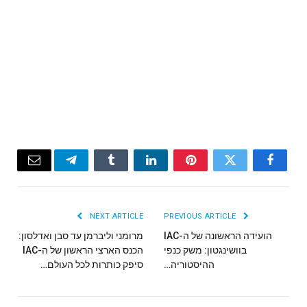
Email
Telegram
Tumblr
LinkedIn
Pinterest
Twitter
Facebook
NEXT ARTICLE
PREVIOUS ARTICLE
הועידה הראשונה של ה-IAC
מרומני וליברמן עד סבן ואדלסון:
בוושינגטון: משק כנפי
הכנס הארצי הראשון של ה-IAC
ההיסטוריה…
סיפק כותרות לכל העולם…