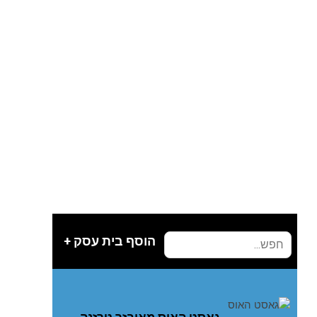
הוסף בית עסק +
גאסט‭ ‬האוס‭ ‬מאובזר‭ ‬טרזנה