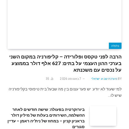
כלכלה
הרבה לפני טקסס ופלורידה – קליפורניה במקום השני
בערכי ההון העצמי על בתים: 627 אלף דולר בממוצע
על נכסים עם משכנתא
BY
מערכת שבוע ישראלי
7 באוגוסט 2026
35
למי שעוד לא יודע: יש פער עצום בין מה שבעל בית טיפוסי בקליפורניה
שיש לו…
ביורוקרטיה בפעולה: שישה חודשים לאחר
ההשלמה, השירותים בעלות של מיליון דולר
בראניון קניון – במחוז של נית'יה ראמן – עדיין
סגורים