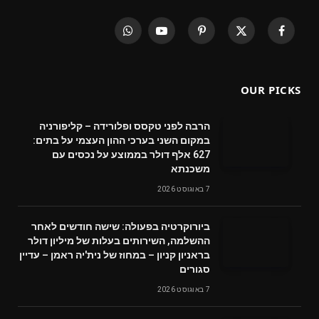
WhatsApp
YouTube
Pinterest
X
Facebook
(Twitter)
OUR PICKS
הרבה לפני טקסס ופלורידה – קליפורניה
במקום השני בערכי ההון העצמי על בתים:
627 אלף דולר בממוצע על נכסים עם
משכנתא
7 באוגוסט 2026
ביורוקרטיה בפעולה: שישה חודשים לאחר
ההשלמה, השירותים בעלות של מיליון דולר
בראניון קניון – במחוז של נית'יה ראמן – עדיין
סגורים
7 באוגוסט 2026