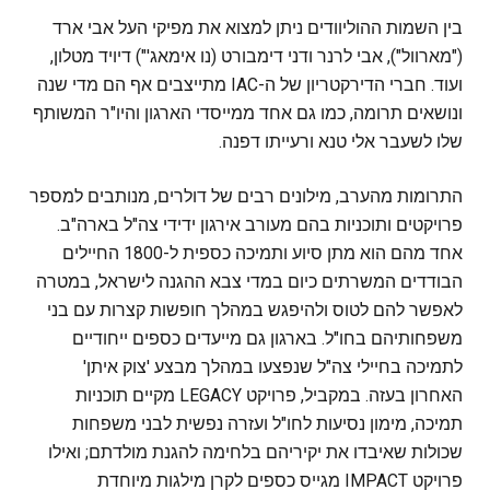
בין השמות ההוליוודים ניתן למצוא את מפיקי העל אבי ארד
("מארוול"), אבי לרנר ודני דימבורט (נו אימאג'") דיויד מטלון,
ועוד. חברי הדירקטריון של ה-IAC מתייצבים אף הם מדי שנה
ונושאים תרומה, כמו גם אחד ממייסדי הארגון והיו"ר המשותף
שלו לשעבר אלי טנא ורעייתו דפנה.
התרומות מהערב, מילונים רבים של דולרים, מנותבים למספר
פרויקטים ותוכניות בהם מעורב אירגון ידידי צה"ל בארה"ב.
אחד מהם הוא מתן סיוע ותמיכה כספית ל-1800 החיילים
הבודדים המשרתים כיום במדי צבא ההגנה לישראל, במטרה
לאפשר להם לטוס ולהיפגש במהלך חופשות קצרות עם בני
משפחותיהם בחו"ל. בארגון גם מייעדים כספים ייחודיים
לתמיכה בחיילי צה"ל שנפצעו במהלך מבצע 'צוק איתן'
האחרון בעזה. במקביל, פרויקט LEGACY מקיים תוכניות
תמיכה, מימון נסיעות לחו"ל ועזרה נפשית לבני משפחות
שכולות שאיבדו את יקיריהם בלחימה להגנת מולדתם; ואילו
פרויקט IMPACT מגייס כספים לקרן מילגות מיוחדת