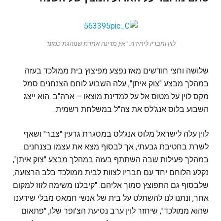
לוין וחבריו ליחידה. "אין מדינה אחרת שנוהגת כמונו"
שלושה וחצי חודשים מאז נפצע מפיצוץ בית ממולכד בעזה
במהלך מבצע "צוק איתן", עלה השבוע לוחם הצנחנים סמל
מקס לוין על מטוס אל על למדינת מוצאו – ארה"ב. הוא ייצג
השבוע בלוס אנג'לס את צה"ל במשלחת רשמית.
לוין עלה לישראל מלוס אנג'לס במסגרת גרעין "צבר" ושאף
לשרת בחטיבת גבעתי, אך לבסוף מצא את עצמו בצנחנים.
במהלך פעילות שבה השתתף בעזה במהלך מבצע "צוק איתן",
נקלע הלוחם יחד עם חבריו לצוות לבית ממולכד בלב הרצועה,
שלבסוף גם התפוצץ סמוך אליהם. "קיבלנו משימה לזוז למקום
אחר, ונתנו לנו להשתלט על בית של אנשי חמאס מבלי שידענו
שהוא ממולכד", שיחזר לוין ערב נסיעת הצ'ופר שלו, "פתאום