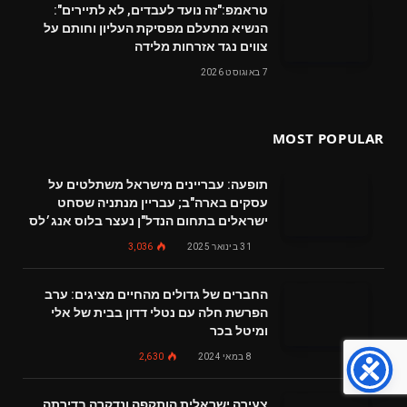
טראמפ:"זה נועד לעבדים, לא לתיירים":
הנשיא מתעלם מפסיקת העליון וחותם על
צווים נגד אזרחות מלידה
7 באוגוסט 2026
MOST POPULAR
תופעה: עבריינים מישראל משתלטים על
עסקים בארה"ב; עבריין מנתניה שסחט
ישראלים בתחום הנדל"ן נעצר בלוס אנג׳לס
31 בינואר 2025
3,036
החברים של גדולים מהחיים מציגים: ערב
הפרשת חלה עם נטלי דדון בבית של אלי
ומיטל בכר
8 במאי 2024
2,630
צעירה ישראלית הותקפה ונדקרה בדירתה