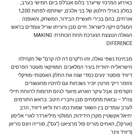
באירוע המרכזי שייערך בלוס אנג'לס ביום חמישי בערב,
במלון בוורלי הילטון של בני אלג'ם, ישתתפו לפחות 1,200
אורחים, בהם בכירי תעשיית הבידור, המשחק, והאופנה
המגלים זיקה לישראל. חיים סבן ורעייתו שריל עומדים בראש
הגאלה הנוצצת הנערכת תחת הכותרת: MAKING
DIFERENCE.
מבחינת נשפי גאלה, זהו ה"קרם דה לה קרם" של הקהילה
הישראלית-יהודית בעיר המלאכים. המוזיקאי מעוטר הפרסים
דיוויד פוסטר ינעים כמדי שנה את החלק האמנותי-מוזיקלי
והזמר ריקי מרטין יזכיר נשכחות עם להיטיו מהעשורים
הקודמים. אבל עיקר הארוע מיועד לגיוס תרומות לרווחת חיילי
צה"ל – ובזאת מתמחים סבן וחבריו היטב. בראש התורמים
לערב עומדים בין השאר שמות כמו רות וליאו דיוויד, הרב
יחיאל אקשטיין מקרן הידידות, המולטי מיליארדר לארי אליסון
(אורקל), האחים מוריס פול מרציאנו ("גס"), סורייה ויונס נזריאן
ןדיוויד ווינר.