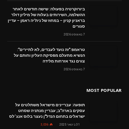
ביורוקרטיה בפעולה: שישה חודשים לאחר
ההשלמה, השירותים בעלות של מיליון דולר
בראניון קניון – במחוז של נית'יה ראמן – עדיין
סגורים
7 באוגוסט 2026
טראמפ:"זה נועד לעבדים, לא לתיירים":
הנשיא מתעלם מפסיקת העליון וחותם על
צווים נגד אזרחות מלידה
7 באוגוסט 2026
MOST POPULAR
תופעה: עבריינים מישראל משתלטים על
עסקים בארה"ב; עבריין מנתניה שסחט
ישראלים בתחום הנדל"ן נעצר בלוס אנג׳לס
31 בינואר 2025
3,036