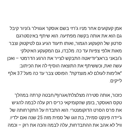
אמן קעקועים אחר מניו ג'רזי בשם אוסקר אגווילר ג'וניור קיבל
גם הוא את אותה בקשה מפתיעה. הוא שיתף באינסטרגם
סרטון של הקעקוע הגמור, ואותו תיעוד הגיע גם לטיקטוק וצבר
מאות אלפי צפיות עד כה. מלבדו, גם המקעקע האיטלקי
ג'ובאני בראצ'יודיאטה התבקש לצייר את הרגע הדרמטי – ואכן
עשה זאת, וכששיתף את התוצאה הוסיף לה את הכיתוב:
"אלימות לעולם לא מוצדקת". הפוסט צבר עד כה מעל 37 אלף
לייקים.
כזכור, אותה סטירה מצלצלת/אגרוף/חבטה קרתה במהלך
טקס האוסקר, בזמן שהקומיקאי כריס רוק עלה לבמה להגיש
את פרס הסרט הדוקומנטרי. הוא התבדח על התקרחותה של
ג'יידה פינקט סמית', בת זוגו של סמית מזה 25 שנה ואם ילדיו.
וויל לא אהב את ההתבדחות, עלה לבמה והכה את רוק – וכמה