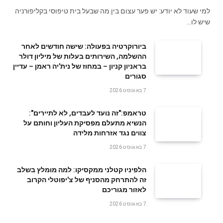
למי שעוד לא יודע: יש פער עצום בין מה שבעל בית טיפוסי בקליפורניה
שיש לו…
ביורוקרטיה בפעולה: שישה חודשים לאחר
ההשלמה, השירותים בעלות של מיליון דולר
בראניון קניון – במחוז של נית'יה ראמן – עדיין
סגורים
7 באוגוסט 2026
טראמפ:"זה נועד לעבדים, לא לתיירים":
הנשיא מתעלם מפסיקת העליון וחותם על
צווים נגד אזרחות מלידה
7 באוגוסט 2026
הלפיניו קטלני ממקסיקו: למה מומלץ בשלב
זה להתרחק מהסניף של צ'יפוטלי הקרוב
לאזור מגוריכם
7 באוגוסט 2026