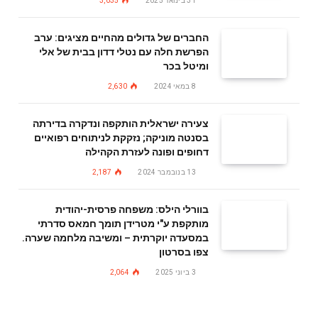
31 בינואר 2025
3,035
החברים של גדולים מהחיים מציגים: ערב
הפרשת חלה עם נטלי דדון בבית של אלי
ומיטל בכר
8 במאי 2024
2,630
צעירה ישראלית הותקפה ונדקרה בדירתה
בסנטה מוניקה; נזקקת לניתוחים רפואיים
דחופים ופונה לעזרת הקהילה
13 בנובמבר 2024
2,187
בוורלי הילס: משפחה פרסית-יהודית
מותקפת ע"י מטרידן תומך חמאס סדרתי
במסעדה יוקרתית – ומשיבה מלחמה שערה.
צפו בסרטון
3 ביוני 2025
2,064