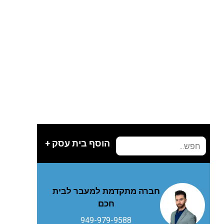
הוסף בית עסק +
חברה מתקדמת למעבר לבית
חכם
949-979-9588