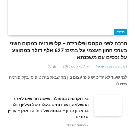
כלכלה
הרבה לפני טקסס ופלורידה – קליפורניה במקום השני
בערכי ההון העצמי על בתים: 627 אלף דולר בממוצע
על נכסים עם משכנתא
BY
מערכת שבוע ישראלי
7 באוגוסט 2026
35
למי שעוד לא יודע: יש פער עצום בין מה שבעל בית טיפוסי בקליפורניה
שיש לו…
ביורוקרטיה בפעולה: שישה חודשים לאחר
ההשלמה, השירותים בעלות של מיליון דולר
בראניון קניון – במחוז של נית'יה ראמן – עדיין
סגורים
7 באוגוסט 2026