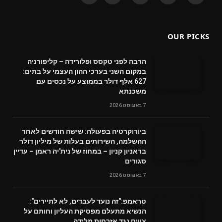
(Twitter)
OUR PICKS
הרבה לפני טקסס ופלורידה – קליפורניה
במקום השני בערכי ההון העצמי על בתים:
627 אלף דולר בממוצע על נכסים עם
משכנתא
7 באוגוסט 2026
ביורוקרטיה בפעולה: שישה חודשים לאחר
ההשלמה, השירותים בעלות של מיליון דולר
בראניון קניון – במחוז של נית'יה ראמן – עדיין
סגורים
7 באוגוסט 2026
טראמפ:"זה נועד לעבדים, לא לתיירים":
הנשיא מתעלם מפסיקת העליון וחותם על
צווים נגד אזרחות מלידה