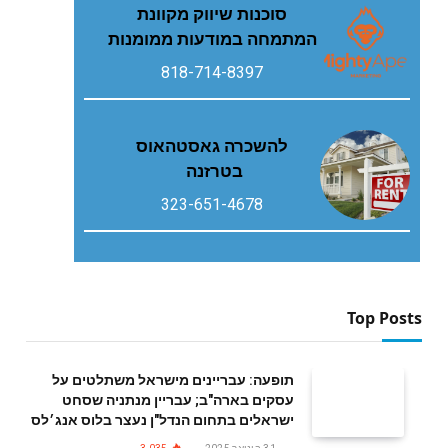
סוכנות שיווק מקוונת
המתמחה במודעות ממומנות
818-714-8397
להשכרה גאסטהאוס
בטרזנה
323-651-4678
Top Posts
תופעה: עבריינים מישראל משתלטים על
עסקים בארה"ב; עבריין מנתניה שסחט
ישראלים בתחום הנדל"ן נעצר בלוס אנג׳לס