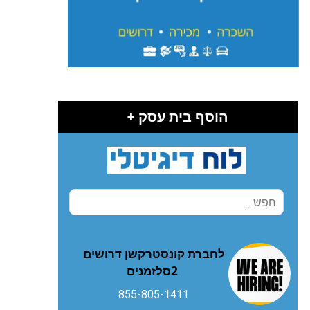
הוסף בית עסק +
‬2‭ ‬סלזמנים
855-805-1411