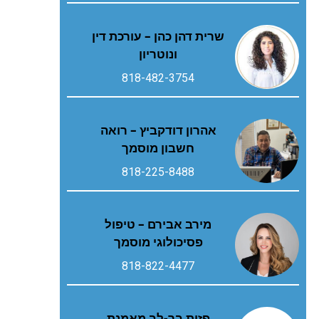
שרית דהן כהן – עורכת דין
ונוטריון
818-482-3754
אהרון דודקביץ – רואה
חשבון מוסמך
818-225-8488
מירב אבירם – טיפול
פסיכולוגי מוסמך
818-822-4477
פזית בר-לב מאמנת