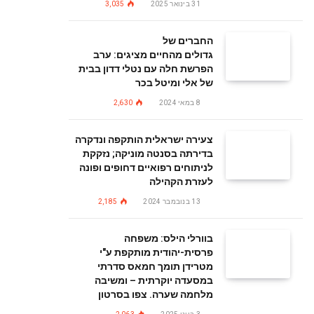
31 בינואר 2025
3,035
החברים של
גדולים מהחיים מציגים: ערב
הפרשת חלה עם נטלי דדון בבית
של אלי ומיטל בכר
8 במאי 2024
2,630
צעירה ישראלית הותקפה ונדקרה
בדירתה בסנטה מוניקה; נזקקת
לניתוחים רפואיים דחופים ופונה
לעזרת הקהילה
13 בנובמבר 2024
2,185
בוורלי הילס: משפחה
פרסית-יהודית מותקפת ע"י
מטרידן תומך חמאס סדרתי
במסעדה יוקרתית – ומשיבה
מלחמה שערה. צפו בסרטון