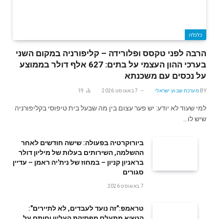
כלכלה
הרבה לפני טקסס ופלורידה – קליפורניה במקום השני
בערכי ההון העצמי על בתים: 627 אלף דולר בממוצע
על נכסים עם משכנתא
BY
מערכת שבוע ישראלי
7 באוגוסט 2026
19
למי שעוד לא יודע: יש פער עצום בין מה שבעל בית טיפוסי בקליפורניה
שיש לו…
ביורוקרטיה בפעולה: שישה חודשים לאחר
ההשלמה, השירותים בעלות של מיליון דולר
בראניון קניון – במחוז של נית'יה ראמן – עדיין
סגורים
7 באוגוסט 2026
טראמפ:"זה נועד לעבדים, לא לתיירים":
הנשיא מתעלם מפסיקת העליון וחותם על