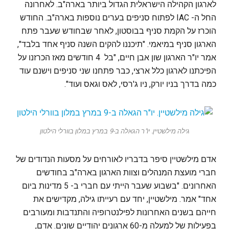
לארגון הקהילה הישראלית הגדול ביותר בארה"ב. לאחרונה
החל ה- IAC לפתוח סניפים בערים נוספות בארה"ב. החודש
הוכרז על הקמת סניף בבוסטון, לאחר שבחודש שעבר פתח
הארגון סניף במיאמי. "תיכננו להקים השנה סניף אחד בלבד",
אמר יו"ר הארגון שון אבן חיים, "בל 4 חודשים מאז הכרזנו על
הפיכתנו לארגון כלל ארצי, כבר פתחנו שני סניפים וישנם עוד
כמה בדרך בניו יורק, ניו ג'רסי, לאס וגאס ועוד".
גילה מילשטיין. יו"ר הגאלה ב-9 במרץ במלון בוורלי הילטון
אדם מילשטיין סיפר בדבריו לאורחים על מסעות הנדודים של
חברי מועצת המנהלים וצוות הארגון בארה"ב בחודשים
האחרונים. "בשבוע שעבר הייתי עם חברי ב- 5 מדינות ביום
אחד" אמר. מילשטיין, יחד עם רעייתו גילה, מקדישים את
חייהם בשנים האחרונות לפילנטרופיה והתנדבות ומעורבים
בפעילות של למעלה מ-60 ארגונים יהודיים שונים. אדם,