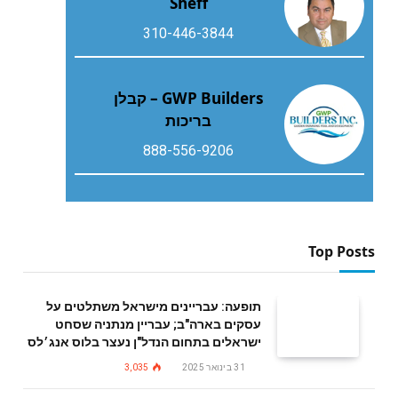
Sheff
310-446-3844
GWP Builders – קבלן
בריכות
888-556-9206
Top Posts
תופעה: עבריינים מישראל משתלטים על
עסקים בארה"ב; עבריין מנתניה שסחט
ישראלים בתחום הנדל"ן נעצר בלוס אנג׳לס
31 בינואר 2025
3,035