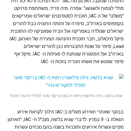
התמיכה שמקבל הארגון מה IAC. "ללא תמיכה זו לא יכול היה
מת"י לצמוח ולשגשג". אמרה. מיה פריד, משתתפת פרויקט
"משלנו" של ה IAC, תוכנית לסטודנטים ישראלים-אמריקאים
בקמפוסים בארה"ב, סיפרה על זהותה החצויה כבת להורים
ישראלים שנולדה באמריקה ועל הבית שמעניקה לה התוכנית.
מיקל מיכאלוב, חבר תוכנית ההנהגה הצעירה של הארגון, IAC
Lead, סיפר על שנות התבגרותו כבן להורים ישראלים
בארה"ב ועל המסגרת שנותנת לו פעילות ה- IAC. מיקל אף
סיפר שפגש את אשתו הטריה בזכות ה- IAC.
שגיא בלשה, גילה מילשטיין ויפות ה-IAC בריקוד סוער לצלילי להקת "אינג'וי"
בבוקר שאחרי האירוע מעלים ב-IAC הילוך לקראת אירוע
הגאלה ב- 9 במרץ. לדברי שגיא בלשה, מנכ"ל ה- IAC, "הארגון
מקיים עשרות אירועים ותוכניות בשנה בהם נוכחים עשרות