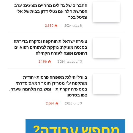
החברים של גדולים מהחיים מציגים: ערב
הפרשת חלה עם נטלי דדון בבית של אלי
ומיטל בכר
8 במאי 2024
2,630
צעירה ישראלית הותקפה ונדקרה בדירתה
בסנטה מוניקה; נזקקת לניתוחים רפואיים
דחופים ופונה לעזרת הקהילה
13 בנובמבר 2024
2,186
בוורלי הילס: משפחה פרסית-יהודית
מותקפת ע"י מטרידן תומך חמאס סדרתי
במסעדה יוקרתית – ומשיבה מלחמה שערה.
צפו בסרטון
3 ביוני 2025
2,064