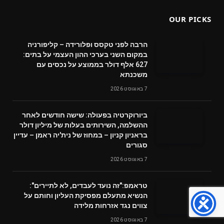
OUR PICKS
הרבה לפני טקסס ופלורידה – קליפורניה
במקום השני בערכי ההון העצמי על בתים:
627 אלף דולר בממוצע על נכסים עם
משכנתא
7 באוגוסט 2026
ביורוקרטיה בפעולה: שישה חודשים לאחר
ההשלמה, השירותים בעלות של מיליון דולר
בראניון קניון – במחוז של נית'יה ראמן – עדיין
סגורים
7 באוגוסט 2026
טראמפ:"זה נועד לעבדים, לא לתיירים":
הנשיא מתעלם מפסיקת העליון וחותם על
צווים נגד אזרחות מלידה
7 באוגוסט 2026