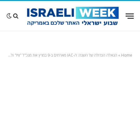
Home
»
הגאלה הגדולה של השנה: ה-IAC מארחים ב-9 במרץ את מנכ"ל "וויז" ולהקת אתניקס