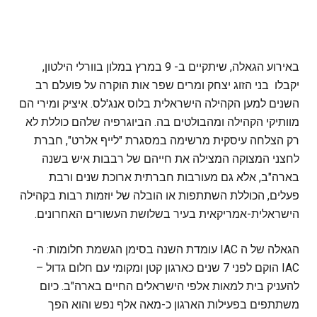
באירוע הגאלה, שיתקיים ב- 9 במרץ במלון בוורלי הילטון,
יקבלו בני הזוג יצחק ומרים שפר אות הוקרה על פועלם רב
השנים למען הקהילה הישראלית בלוס אנג'לס. איציק ומירי הם
מוותיקי הקהילה ומהבולטים בה. הביוגרפיה שלהם כוללת לא
רק הצלחה עיסקית מרשימה במסגרת "לייף אלרט", חברת
לחצני המצוקה המצילה את חייהם של רבבות איש בשנה
בארה"ב, אלא גם מעורבות חברתית ארוכת שנים ורבת
פעלים, הכוללת השתתפות או הובלה של יוזמות רבות בקהילה
הישראלית-אמריקאית בעיר בשלושת העשורים האחרונים.
הגאלה של ה IAC עומדת השנה בסימן הגשמת חלומות: ה-
IAC הוקם לפני 7 שנים כארגון קטן ומקומי עם חלום גדול –
להעניק בית למאות אלפי הישראלים החיים בארה"ב. כיום
משתתפים בפעילות הארגון כ-מאה אלף נפש והוא הפך