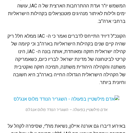
המשמש יו"ר ועדת ההתרחבות הארצית של ה IAC, עושה
ימים ולילות לאיתור מנהיגים פוטנציאלים בקהילות הישראליות
ברחבי ארה"ב.
הקונכ"ל דיויד התייחס לדברים ואמר כי ה- IAC ממלא חלל ריק
שהיה קיים שנים בקהילות הישראליות בארה"ב וכי קיומה של
קהילה ישראלית חזקה ומאוחדת, אותה בונה ה- IAC, הינו
קריטי לביטחונה של מדינת ישראל. לבריו כיום, כשאמריקה
משתנה והקהילה היהודית משתנה, תמיכה חזקה ואקטיבית
של הקהילה הישראלית הגדולה החייה בארה"ב היא חשובה
וחיונית ביותר.
אדם מילשטיין בפעולה – השגריר הנודד מלוס אנג'לס
באירוע דיברו גם אורנה איילון, נשיאת מת"י, שסיפרה לקהל על