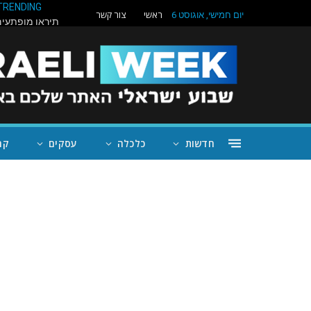
TRENDING
ראשי
צור קשר
יום חמישי, אוגוסט 6
חדשות
כלכלה
עסקים
קה