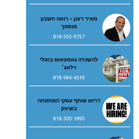
מאיר רענן – רואה חשבון
מוסמך
818-355-9757
להשכרה גאסטאוס בואלי
וילאג׳
818-984-4349
דרוש שותף עסקי המתמחה
בשיווק
818-300-1895