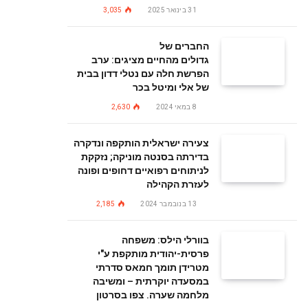
31 בינואר 2025
3,035
החברים של
גדולים מהחיים מציגים: ערב
הפרשת חלה עם נטלי דדון בבית
של אלי ומיטל בכר
8 במאי 2024
2,630
צעירה ישראלית הותקפה ונדקרה
בדירתה בסנטה מוניקה; נזקקת
לניתוחים רפואיים דחופים ופונה
לעזרת הקהילה
13 בנובמבר 2024
2,185
בוורלי הילס: משפחה
פרסית-יהודית מותקפת ע"י
מטרידן תומך חמאס סדרתי
במסעדה יוקרתית – ומשיבה
מלחמה שערה. צפו בסרטון