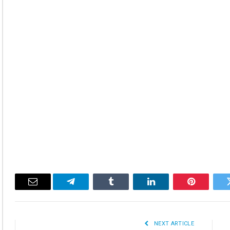
Email
Telegram
Tumblr
LinkedIn
Pinterest
Twitte
NEXT ARTICLE