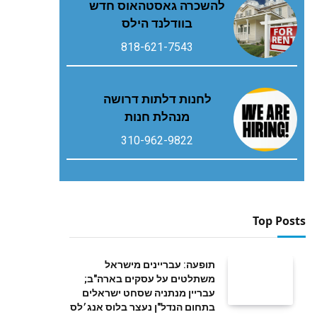
להשכרה גאסטהאוס חדש
בוודלנד הילס
818-621-7543
לחנות דלתות דרושה
מנהלת חנות
310-962-9822
Top Posts
תופעה: עבריינים מישראל
משתלטים על עסקים בארה"ב;
עבריין מנתניה שסחט ישראלים
בתחום הנדל"ן נעצר בלוס אנג׳לס