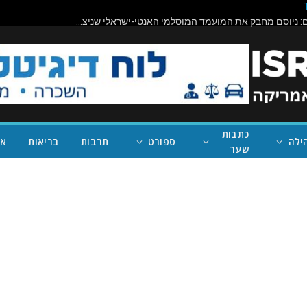
תיראו מופתעים: ניוסם מחבק את המועמד המוסלמי האנטי-ישראלי שניצח במישיגן; ככה נעצור את טראמפ
כתבות
ילה
ספורט
תרבות
בריאות
אי
שער