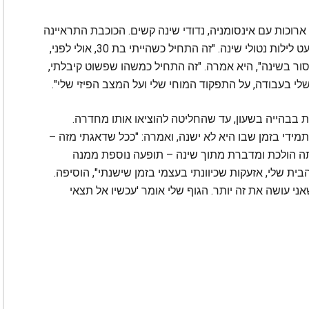
רוכות עם אינסומניה, נדודי שינה קשים. הכוכבת התראיינה
לאתר People וחשפה בריאיון כי היא עוברת לא מעט לילות נטולי שינה. "זה התחיל כשהייתי בת 30, אולי לפני,
ר בשינה", היא אמרה. "זה התחיל כמשהו שפשוט קיבלתי,
י בעבודה, על התפקוד המוחי שלי ועל המצב הפיזי שלי".
 בבהייה בשעון, עד שהחליטה להוציאו אותו מחדרה.
די בזמן שבו היא לא ישנה, ואמרה: "ככל שדאגתי מזה –
ייתה הולכת ומדברת מתוך שינה – תופעה נוספת ממנה
ת שלי, אזעקות שכיוונתי בעצמי בזמן שישנתי", הוסיפה.
ני עושה את זה יותר. הגוף שלי אומר 'עכשיו אל תצאי