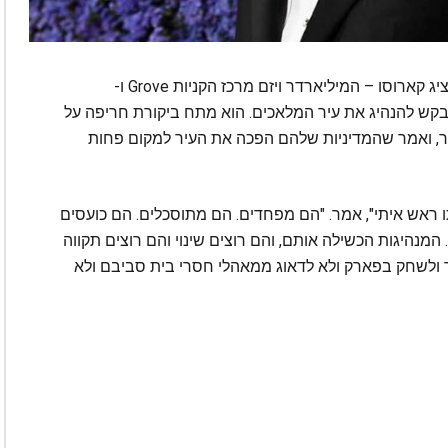
בראיון ראשון מאז כניסתו למירוץ בשבוע שעבר, הציג קארוסו – המיליארדר ויזם מרכז הקניות Grove ו-
ם כיצד הוא יבקש להנהיג את עיר המלאכים. הוא מתח ביקורת חריפה על
, ואמר שהמדיניות שלהם הפכה את העיר למקום פחות
 ראש איתי", אמר. "הם מפחדים. הם מתוסכלים. הם כועסים
נהיגות הכשילה אותם, והם רוצים שינוי והם רוצים תקווה
ר ולשחק בפארק ולא לדאוג ממאהלי חסרי בית סביבם ולא