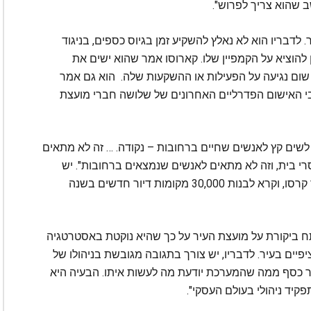
ב שהוא צריך לפרוש".
 פורבס הוא -4.3 מיליארד דולר. לדבריו הוא לא נאלץ להשקיע זמן בגיוס כספים, בניגוד
להוציא על הקמפיין שלו. קארוסו אמר שהוא ישים את
 שום נגיעה על הפעילות או ההשקעות שלה. הוא גם אמר
בי האישום הפדרליים האחרונים של שלושה חברי מועצת
ך לשים קץ לאנשים שחיים ברחובות – נקודה. … זה לא מתאים
י בית, וזה לא מתאים לאנשים שנמצאים ברחובות". יש
להרחיב באופן דרמטי את היצע דיור הביניים, אמר קרסו, וקרא לבנות 30,000 מקומות דיור חדשים בשנה
ח ביקורת על מועצת העיר על כך שהיא נוקטת באסטרטגיה
ים בעיר. לדבריו, יש צורך בתגובה מגובשת בניהולו של
ותר כסף ממה שהמערכת יודעת מה לעשות איתו. הבעיה היא
קיד ניהולי בעולם העסקי".