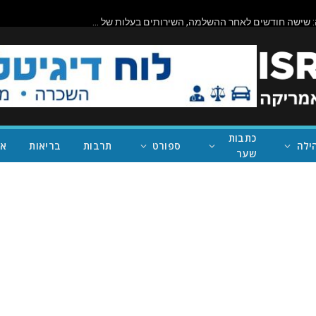
ביורוקרטיה בפעולה: שישה חודשים לאחר ההשלמה, השירותים בעלות של מיליון דולר בראניון קניון – במחוז של נית'יה ראמן – עדיין סגורים
כתבות
ילה
ספורט
תרבות
בריאות
אי
שער