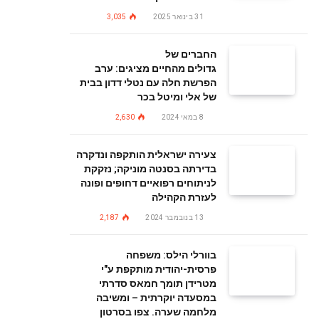
31 בינואר 2025
3,035
החברים של
גדולים מהחיים מציגים: ערב
הפרשת חלה עם נטלי דדון בבית
של אלי ומיטל בכר
8 במאי 2024
2,630
צעירה ישראלית הותקפה ונדקרה
בדירתה בסנטה מוניקה; נזקקת
לניתוחים רפואיים דחופים ופונה
לעזרת הקהילה
13 בנובמבר 2024
2,187
בוורלי הילס: משפחה
פרסית-יהודית מותקפת ע"י
מטרידן תומך חמאס סדרתי
במסעדה יוקרתית – ומשיבה
מלחמה שערה. צפו בסרטון