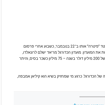
הפורטוגלי הוא שחקן חופשי, אחרי שמנצ'סטר יונייטד "פיטרה" אותו ב־22 בנובמבר, כשבוע אחרי פרסום
ת את המועדון. מועדון הכדורגל מריאד ישלם לרונאלדו,
שבעוד קצת יותר מחודש יהיה בן 38, שכר מטורף של 200 מיליון דולר בשנה – 75 מיליון כשכר בסיס, והיתר
 של הכדורגל. כרגע מי שמחזיק בשיא הוא קיליאן אמבפה,