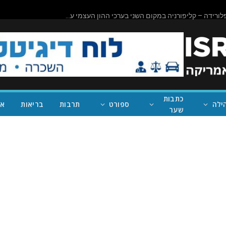
ביורוקרטיה בפעולה: שישה חודשים לאחר ההשלמה, השירותים בעלות של מיליון דולר בראניון קניון – במחוז של נית'יה ראמן – עדיין סגורים
כתבות
ילה
ספורט
תרבות
בריאות
אי
שער