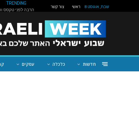
TRENDING
ראשי
צור קשר
שבת, אוגוסט 8
חדשות
כלכלה
עסקים
קה