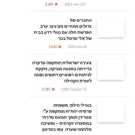
31 בינואר 2025
3,035
החברים של
גדולים מהחיים מציגים: ערב
הפרשת חלה עם נטלי דדון בבית
של אלי ומיטל בכר
8 במאי 2024
2,630
צעירה ישראלית הותקפה ונדקרה
בדירתה בסנטה מוניקה; נזקקת
לניתוחים רפואיים דחופים ופונה
לעזרת הקהילה
13 בנובמבר 2024
2,187
בוורלי הילס: משפחה
פרסית-יהודית מותקפת ע"י
מטרידן תומך חמאס סדרתי
במסעדה יוקרתית – ומשיבה
מלחמה שערה. צפו בסרטון